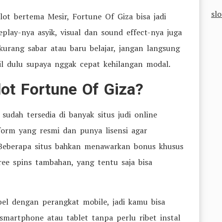
sl
ot bertema Mesir, Fortune Of Giza bisa jadi
play-nya asyik, visual dan sound effect-nya juga
kurang sabar atau baru belajar, jangan langsung
cil dulu supaya nggak cepat kehilangan modal.
ot Fortune Of Giza?
sudah tersedia di banyak situs judi online
form yang resmi dan punya lisensi agar
 Beberapa situs bahkan menawarkan bonus khusus
ree spins tambahan, yang tentu saja bisa
bel dengan perangkat mobile, jadi kamu bisa
smartphone atau tablet tanpa perlu ribet instal