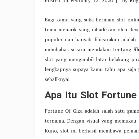
Posted on
February 12, 2026
by
Rog
Bagi kamu yang suka bermain slot online
tema menarik yang dihadirkan oleh dev
populer dan banyak dibicarakan adalah t
membahas secara mendalam tentang
Sl
slot yang mengambil latar belakang pir
lengkapnya supaya kamu tahu apa saja 
sebaliknya!
Apa Itu Slot Fortune
Fortune Of Giza adalah salah satu game
ternama. Dengan visual yang memukau 
Kuno, slot ini berhasil membawa pemai