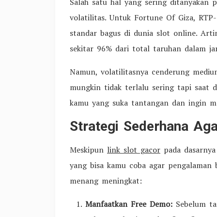
Salah satu hal yang sering ditanyakan 
volatilitas. Untuk Fortune Of Giza, RTP
standar bagus di dunia slot online. Arti
sekitar 96% dari total taruhan dalam ja
Namun, volatilitasnya cenderung mediu
mungkin tidak terlalu sering tapi saat 
kamu yang suka tantangan dan ingin men
Strategi Sederhana Ag
Meskipun
link slot gacor
pada dasarnya 
yang bisa kamu coba agar pengalaman
menang meningkat:
Manfaatkan Free Demo:
Sebelum tar