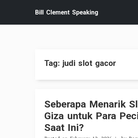
Skip
Bill Clement Speaking
to
content
Tag:
judi slot gacor
Seberapa Menarik Sl
Giza untuk Para Pec
Saat Ini?