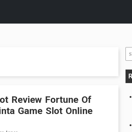
Se
for
R
ot Review Fortune Of
inta Game Slot Online