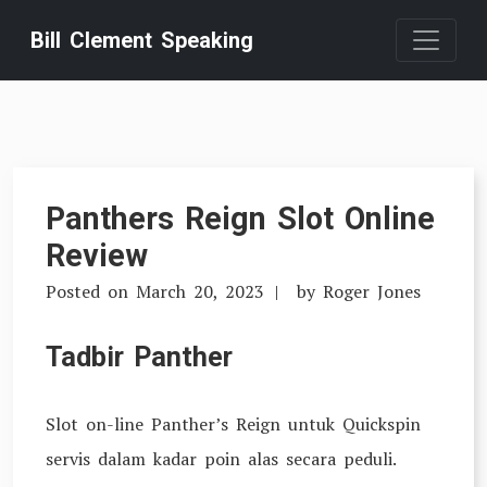
Skip
Bill Clement Speaking
to
content
Panthers Reign Slot Online
Review
Posted on
March 20, 2023
by
Roger Jones
Tadbir Panther
Slot on-line Panther’s Reign untuk Quickspin
servis dalam kadar poin alas secara peduli.