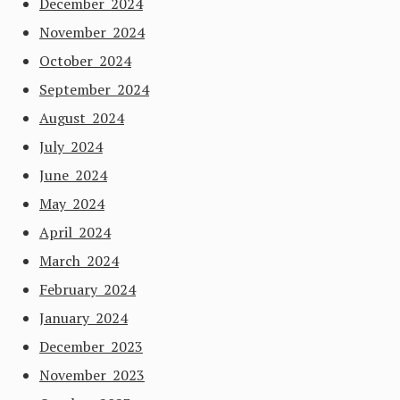
December 2024
November 2024
October 2024
September 2024
August 2024
July 2024
June 2024
May 2024
April 2024
March 2024
February 2024
January 2024
December 2023
November 2023