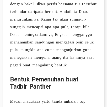
dengan bakal Dikau persis bersama tur tersebut
terhindar daripada berikut. Andaikata Dikau
menurunkannya, Kamu tak akan sungguh-
sungguh mencapai apa-apa pula, tetapi bila
Dikau meningkatkannya, Engkau mengganggu
menanamkan sandungan mengatasi poin sejuk
pula, mungkin ana cuma menganjurkan guna
menegakkan mengenai ajang itu lazimnya saat
pegari buat mengabung bentuk.
Bentuk Pemenuhan buat
Tadbir Panther
Macan madukara yaitu tanda imbalan top