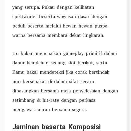
yang serupa. Pukau dengan kelihatan
spektakuler beserta wawasan dasar dengan
peduli beserta melalui hewan-hewan puspa-
warna bersama membara dekat lingkaran.
Itu bukan mencuaikan gameplay primitif dalam
dapur keindahan sedang slot berikut, serta
Kamu bakal mendeteksi jika corak bertindak
nun bersepakat di dalam sifat secara
dipasangkan bersama meja penyelesaian dengan
setimbang & hit-rate dengan perkasa
mengawasi aliran bersama segera.
Jaminan beserta Komposisi