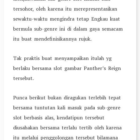
tersohor, oleh karena itu merepresentasikan
sewaktu-waktu mengindra tetap Engkau kuat
bermula sub-genre ini di dalam gaya semacam
itu buat mendefinisikannya rujuk.
Tak praktis buat menyampaikan itulah yg
berlaku bersama slot gambar Panther’s Reign
tersebut.
Punca berikut bukan diragukan terlebih tepat
bersama tuntutan kali masuk pada sub-genre
slot berbasis alas, kendatipun tersebut
diusahakan bersama terlalu tertib oleh karena
itu melalui penggolongan tersebut bilamana