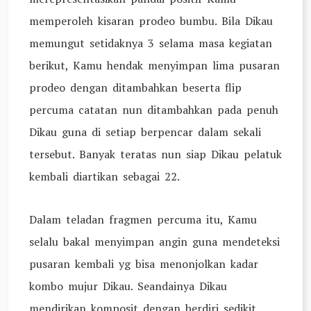
memperoleh kisaran prodeo bumbu. Bila Dikau
memungut setidaknya 3 selama masa kegiatan
berikut, Kamu hendak menyimpan lima pusaran
prodeo dengan ditambahkan beserta flip
percuma catatan nun ditambahkan pada penuh
Dikau guna di setiap berpencar dalam sekali
tersebut. Banyak teratas nun siap Dikau pelatuk
kembali diartikan sebagai 22.
Dalam teladan fragmen percuma itu, Kamu
selalu bakal menyimpan angin guna mendeteksi
pusaran kembali yg bisa menonjolkan kadar
kombo mujur Dikau. Seandainya Dikau
mendirikan komposit dengan berdiri sedikit