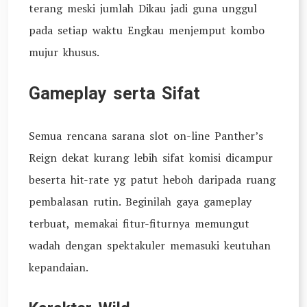
terang meski jumlah Dikau jadi guna unggul
pada setiap waktu Engkau menjemput kombo
mujur khusus.
Gameplay serta Sifat
Semua rencana sarana slot on-line Panther’s
Reign dekat kurang lebih sifat komisi dicampur
beserta hit-rate yg patut heboh daripada ruang
pembalasan rutin. Beginilah gaya gameplay
terbuat, memakai fitur-fiturnya memungut
wadah dengan spektakuler memasuki keutuhan
kepandaian.