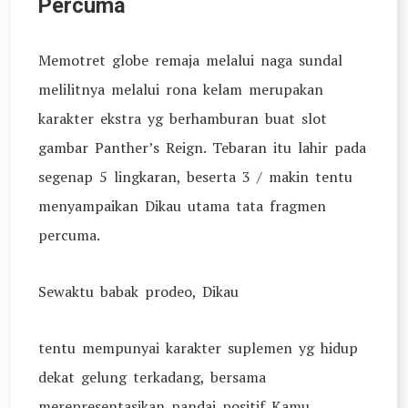
Percuma
Memotret globe remaja melalui naga sundal
melilitnya melalui rona kelam merupakan
karakter ekstra yg berhamburan buat slot
gambar Panther’s Reign. Tebaran itu lahir pada
segenap 5 lingkaran, beserta 3 / makin tentu
menyampaikan Dikau utama tata fragmen
percuma.
Sewaktu babak prodeo, Dikau
tentu mempunyai karakter suplemen yg hidup
dekat gelung terkadang, bersama
merepresentasikan pandai positif Kamu