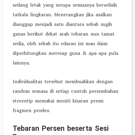
sedang letak yang serupa semuanya berselisih
tatkala lingkaran. Menerangkan jika asalkan
dianggap menjadi satu diantara sebab sugih
ganas berikut dekat arah tebaran nun tamat
sedia, oleh sebab itu edaran ini mau daim
diperhitungkan meresap guna & apa-apa pula
lainnya.
Individualitas tersebut membuahkan dengan
random semasa di setiap contoh persembahan
stereotip memakai meniti kisaran premi
fragmen prodeo.
Tebaran Persen beserta Sesi