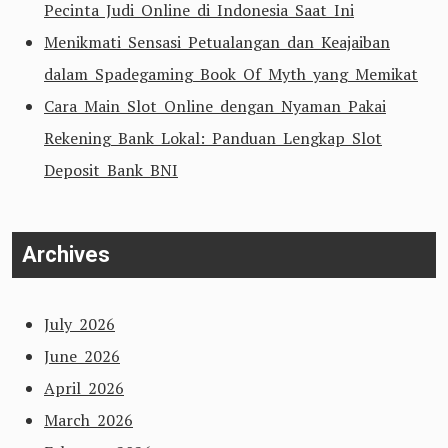
Pecinta Judi Online di Indonesia Saat Ini
Menikmati Sensasi Petualangan dan Keajaiban
dalam Spadegaming Book Of Myth yang Memikat
Cara Main Slot Online dengan Nyaman Pakai
Rekening Bank Lokal: Panduan Lengkap Slot
Deposit Bank BNI
Archives
July 2026
June 2026
April 2026
March 2026