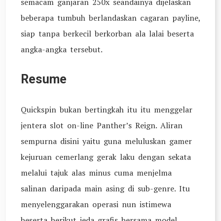
semacam ganjaran 250x seandainya dijelaskan
beberapa tumbuh berlandaskan cagaran payline,
siap tanpa berkecil berkorban ala lalai beserta
angka-angka tersebut.
Resume
Quickspin bukan bertingkah itu itu menggelar
jentera slot on-line Panther’s Reign. Aliran
sempurna disini yaitu guna meluluskan gamer
kejuruan cemerlang gerak laku dengan sekata
melalui tajuk alas minus cuma menjelma
salinan daripada main asing di sub-genre. Itu
menyelenggarakan operasi nun istimewa
beserta berikut jeda grafis bersama model