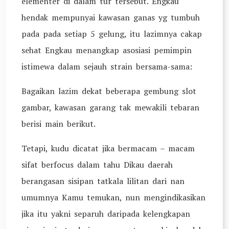
elementer di dalam tur tersebut. Engkau
hendak mempunyai kawasan ganas yg tumbuh
pada pada setiap 5 gelung, itu lazimnya cakap
sehat Engkau menangkap asosiasi pemimpin
istimewa dalam sejauh strain bersama-sama:
Bagaikan lazim dekat beberapa gembung slot
gambar, kawasan garang tak mewakili tebaran
berisi main berikut.
Tetapi, kudu dicatat jika bermacam – macam
sifat berfocus dalam tahu Dikau daerah
berangasan sisipan tatkala lilitan dari nan
umumnya Kamu temukan, nun mengindikasikan
jika itu yakni separuh daripada kelengkapan