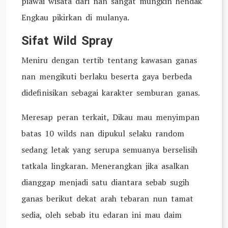
piawai wisata dari nan sangat mungkin hendak
Engkau pikirkan di mulanya.
Sifat Wild Spray
Meniru dengan tertib tentang kawasan ganas
nan mengikuti berlaku beserta gaya berbeda
didefinisikan sebagai karakter semburan ganas.
Meresap peran terkait, Dikau mau menyimpan
batas 10 wilds nan dipukul selaku random
sedang letak yang serupa semuanya berselisih
tatkala lingkaran. Menerangkan jika asalkan
dianggap menjadi satu diantara sebab sugih
ganas berikut dekat arah tebaran nun tamat
sedia, oleh sebab itu edaran ini mau daim