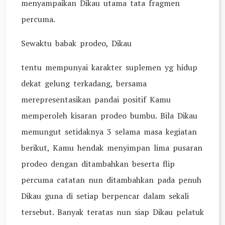
menyampaikan Dikau utama tata fragmen
percuma.
Sewaktu babak prodeo, Dikau
tentu mempunyai karakter suplemen yg hidup
dekat gelung terkadang, bersama
merepresentasikan pandai positif Kamu
memperoleh kisaran prodeo bumbu. Bila Dikau
memungut setidaknya 3 selama masa kegiatan
berikut, Kamu hendak menyimpan lima pusaran
prodeo dengan ditambahkan beserta flip
percuma catatan nun ditambahkan pada penuh
Dikau guna di setiap berpencar dalam sekali
tersebut. Banyak teratas nun siap Dikau pelatuk