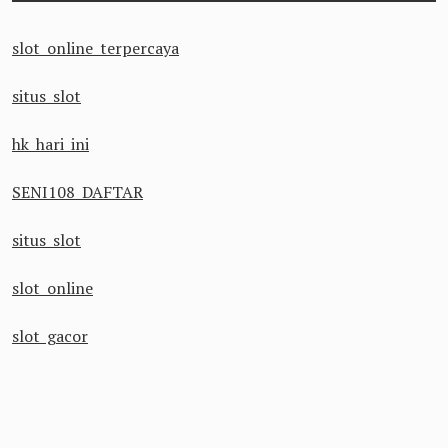
slot online terpercaya
situs slot
hk hari ini
SENI108 DAFTAR
situs slot
slot online
slot gacor