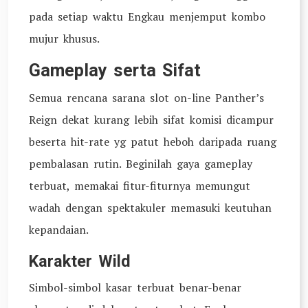
pada setiap waktu Engkau menjemput kombo
mujur khusus.
Gameplay serta Sifat
Semua rencana sarana slot on-line Panther’s
Reign dekat kurang lebih sifat komisi dicampur
beserta hit-rate yg patut heboh daripada ruang
pembalasan rutin. Beginilah gaya gameplay
terbuat, memakai fitur-fiturnya memungut
wadah dengan spektakuler memasuki keutuhan
kepandaian.
Karakter Wild
Simbol-simbol kasar terbuat benar-benar