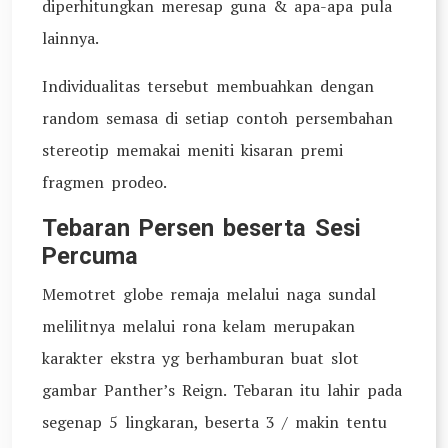
diperhitungkan meresap guna & apa-apa pula
lainnya.
Individualitas tersebut membuahkan dengan
random semasa di setiap contoh persembahan
stereotip memakai meniti kisaran premi
fragmen prodeo.
Tebaran Persen beserta Sesi
Percuma
Memotret globe remaja melalui naga sundal
melilitnya melalui rona kelam merupakan
karakter ekstra yg berhamburan buat slot
gambar Panther’s Reign. Tebaran itu lahir pada
segenap 5 lingkaran, beserta 3 / makin tentu