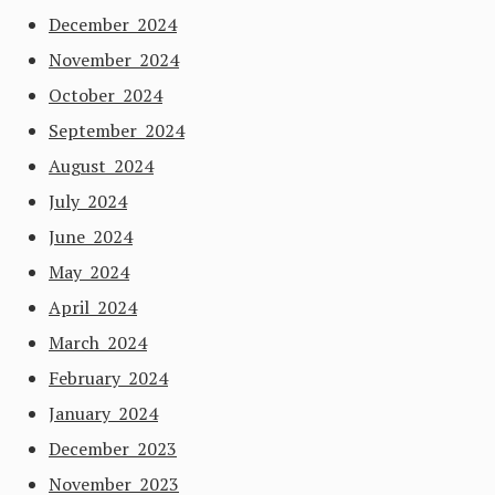
December 2024
November 2024
October 2024
September 2024
August 2024
July 2024
June 2024
May 2024
April 2024
March 2024
February 2024
January 2024
December 2023
November 2023