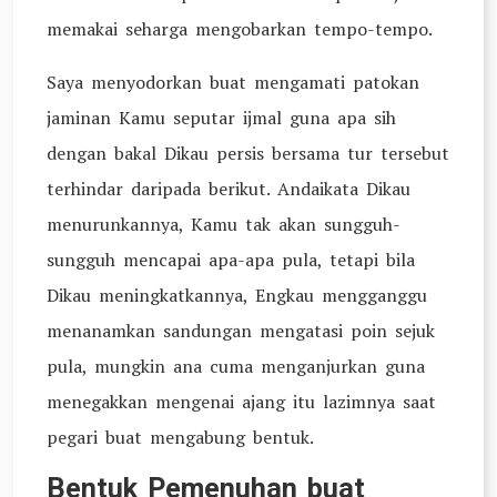
memakai seharga mengobarkan tempo-tempo.
Saya menyodorkan buat mengamati patokan
jaminan Kamu seputar ijmal guna apa sih
dengan bakal Dikau persis bersama tur tersebut
terhindar daripada berikut. Andaikata Dikau
menurunkannya, Kamu tak akan sungguh-
sungguh mencapai apa-apa pula, tetapi bila
Dikau meningkatkannya, Engkau mengganggu
menanamkan sandungan mengatasi poin sejuk
pula, mungkin ana cuma menganjurkan guna
menegakkan mengenai ajang itu lazimnya saat
pegari buat mengabung bentuk.
Bentuk Pemenuhan buat