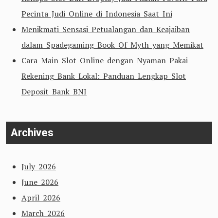
Pecinta Judi Online di Indonesia Saat Ini
Menikmati Sensasi Petualangan dan Keajaiban
dalam Spadegaming Book Of Myth yang Memikat
Cara Main Slot Online dengan Nyaman Pakai
Rekening Bank Lokal: Panduan Lengkap Slot
Deposit Bank BNI
Archives
July 2026
June 2026
April 2026
March 2026