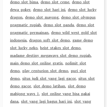
demo slot bima
,
demo slot ceme
,
demo slot
dewa poker
,
demo slot hari ini
,
demo slot lucky
dragon
,
demo slot mayong
,
demo slot olympus
pragmatic rupiah
,
demo slot panda
,
demo slot
pragmatic permainan
,
demo wild west gold slot
indonesia
,
dragon soft slot demo
,
game demo
slot lucky neko
,
heist stakes slot demo
,
madame destiny megaways slot demo rupiah
,
main demo slot online gratis
,
nolimit slot
demo
,
play centurion slot demo
,
puri slot
demo
,
situs judi slot yang lagi gacor
,
situs slot
demo gacor
,
slot demo latihan
,
slot demo
mahjong ways 1
,
slot online yang bisa pakai
dana
,
slot yang lagi bagus hari ini
,
slot yang