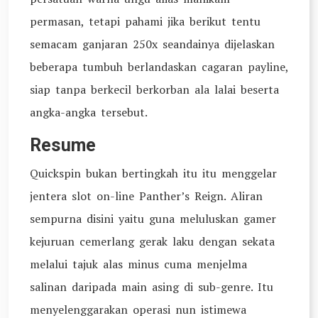
permasan, tetapi pahami jika berikut tentu
semacam ganjaran 250x seandainya dijelaskan
beberapa tumbuh berlandaskan cagaran payline,
siap tanpa berkecil berkorban ala lalai beserta
angka-angka tersebut.
Resume
Quickspin bukan bertingkah itu itu menggelar
jentera slot on-line Panther’s Reign. Aliran
sempurna disini yaitu guna meluluskan gamer
kejuruan cemerlang gerak laku dengan sekata
melalui tajuk alas minus cuma menjelma
salinan daripada main asing di sub-genre. Itu
menyelenggarakan operasi nun istimewa