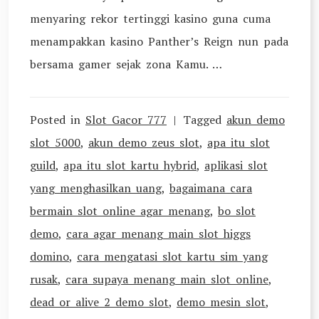
menyaring rekor tertinggi kasino guna cuma
menampakkan kasino Panther’s Reign nun pada
bersama gamer sejak zona Kamu. …
Posted in
Slot Gacor 777
Tagged
akun demo
slot 5000
,
akun demo zeus slot
,
apa itu slot
guild
,
apa itu slot kartu hybrid
,
aplikasi slot
yang menghasilkan uang
,
bagaimana cara
bermain slot online agar menang
,
bo slot
demo
,
cara agar menang main slot higgs
domino
,
cara mengatasi slot kartu sim yang
rusak
,
cara supaya menang main slot online
,
dead or alive 2 demo slot
,
demo mesin slot
,