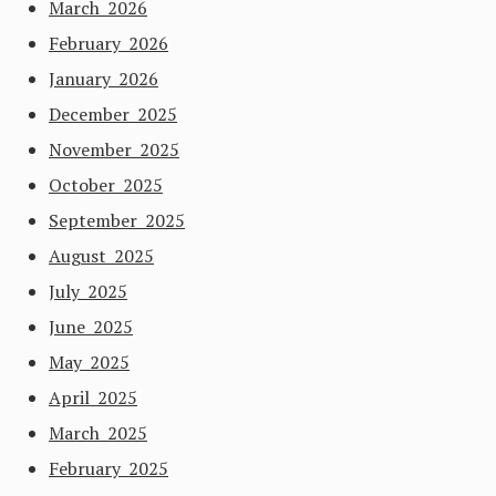
March 2026
February 2026
January 2026
December 2025
November 2025
October 2025
September 2025
August 2025
July 2025
June 2025
May 2025
April 2025
March 2025
February 2025