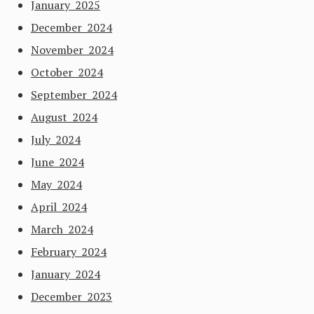
January 2025
December 2024
November 2024
October 2024
September 2024
August 2024
July 2024
June 2024
May 2024
April 2024
March 2024
February 2024
January 2024
December 2023