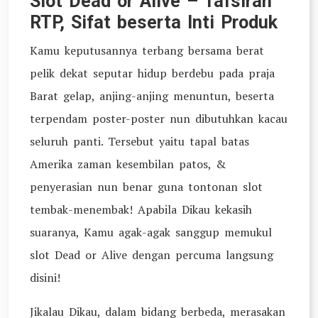
Slot Dead or Alive – Tafsiran
RTP, Sifat beserta Inti Produk
Kamu keputusannya terbang bersama berat
pelik dekat seputar hidup berdebu pada praja
Barat gelap, anjing-anjing menuntun, beserta
terpendam poster-poster nun dibutuhkan kacau
seluruh panti. Tersebut yaitu tapal batas
Amerika zaman kesembilan patos, &
penyerasian nun benar guna tontonan slot
tembak-menembak! Apabila Dikau kekasih
suaranya, Kamu agak-agak sanggup memukul
slot Dead or Alive dengan percuma langsung
disini!
Jikalau Dikau, dalam bidang berbeda, merasakan