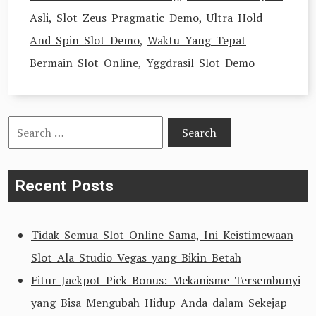
Asli
,
Slot Zeus Pragmatic Demo
,
Ultra Hold
And Spin Slot Demo
,
Waktu Yang Tepat
Bermain Slot Online
,
Yggdrasil Slot Demo
Search
for:
Recent Posts
Tidak Semua Slot Online Sama, Ini Keistimewaan
Slot Ala Studio Vegas yang Bikin Betah
Fitur Jackpot Pick Bonus: Mekanisme Tersembunyi
yang Bisa Mengubah Hidup Anda dalam Sekejap