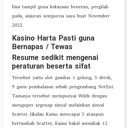
bisa tampil guna kekayaan beneran, pergilah
pada, anjuran sempurna saya buat November
2022.
Kasino Harta Pasti guna
Bernapas / Tewas
Resume sedikit mengenai
peraturan beserta sifat
Tersebut yaitu slot gambar 5 gelung, 3 derek,
9 garis pembalasan sebab pengembang NetEnt.
Tamasya tersebut mempunyai Wilds dengan
mengoper segenap sinyal melainkan sinyal
Scatter. Jikalau Kamu mencapai 3 ataupun
bertambah Scatter, Kamu bakal memihak 12