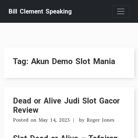
Skip
Bill Clement Speaking
to
content
Tag:
Akun Demo Slot Mania
Dead or Alive Judi Slot Gacor
Review
Posted on
May 14, 2023
by
Roger Jones