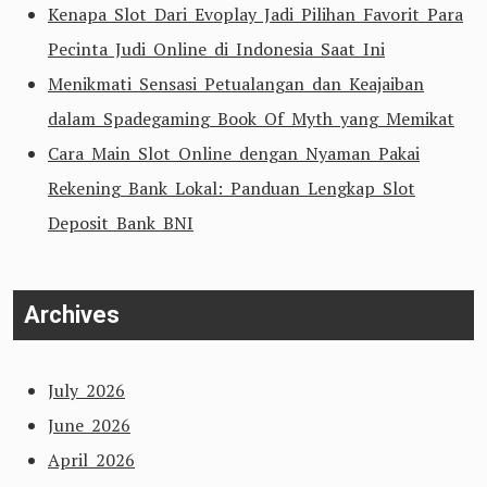
Kenapa Slot Dari Evoplay Jadi Pilihan Favorit Para
Pecinta Judi Online di Indonesia Saat Ini
Menikmati Sensasi Petualangan dan Keajaiban
dalam Spadegaming Book Of Myth yang Memikat
Cara Main Slot Online dengan Nyaman Pakai
Rekening Bank Lokal: Panduan Lengkap Slot
Deposit Bank BNI
Archives
July 2026
June 2026
April 2026