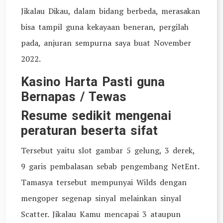
Jikalau Dikau, dalam bidang berbeda, merasakan
bisa tampil guna kekayaan beneran, pergilah
pada, anjuran sempurna saya buat November
2022.
Kasino Harta Pasti guna
Bernapas / Tewas
Resume sedikit mengenai
peraturan beserta sifat
Tersebut yaitu slot gambar 5 gelung, 3 derek,
9 garis pembalasan sebab pengembang NetEnt.
Tamasya tersebut mempunyai Wilds dengan
mengoper segenap sinyal melainkan sinyal
Scatter. Jikalau Kamu mencapai 3 ataupun