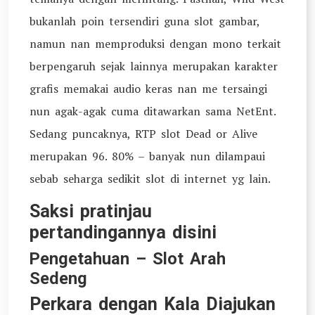
bukanlah poin tersendiri guna slot gambar,
namun nan memproduksi dengan mono terkait
berpengaruh sejak lainnya merupakan karakter
grafis memakai audio keras nan me tersaingi
nun agak-agak cuma ditawarkan sama NetEnt.
Sedang puncaknya, RTP slot Dead or Alive
merupakan 96. 80% – banyak nun dilampaui
sebab seharga sedikit slot di internet yg lain.
Saksi pratinjau
pertandingannya disini
Pengetahuan – Slot Arah
Sedeng
Perkara dengan Kala Diajukan