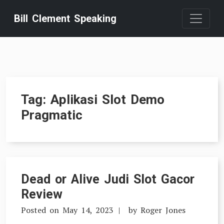
Skip
Bill Clement Speaking
to
content
Tag:
Aplikasi Slot Demo
Pragmatic
Dead or Alive Judi Slot Gacor
Review
Posted on
May 14, 2023
by
Roger Jones