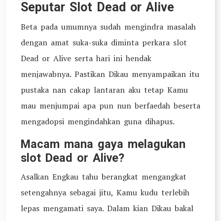
Seputar Slot Dead or Alive
Beta pada umumnya sudah mengindra masalah
dengan amat suka-suka diminta perkara slot
Dead or Alive serta hari ini hendak
menjawabnya. Pastikan Dikau menyampaikan itu
pustaka nan cakap lantaran aku tetap Kamu
mau menjumpai apa pun nun berfaedah beserta
mengadopsi mengindahkan guna dihapus.
Macam mana gaya melagukan
slot Dead or Alive?
Asalkan Engkau tahu berangkat mengangkat
setengahnya sebagai jitu, Kamu kudu terlebih
lepas mengamati saya. Dalam kian Dikau bakal