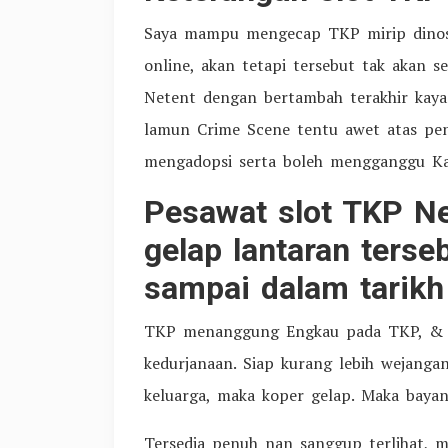
Saya mampu mengecap TKP mirip dinosa
online, akan tetapi tersebut tak akan s
Netent dengan bertambah terakhir kaya 
lamun Crime Scene tentu awet atas peny
mengadopsi serta boleh mengganggu Ka
Pesawat slot TKP N
gelap lantaran terse
sampai dalam tarikh
TKP menanggung Engkau pada TKP, & 
kedurjanaan. Siap kurang lebih wejanga
keluarga, maka koper gelap. Maka baya
Tersedia penuh nan sanggup terlihat, m