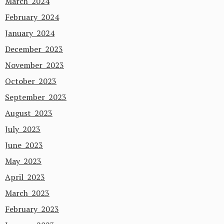
March 2024
February 2024
January 2024
December 2023
November 2023
October 2023
September 2023
August 2023
July 2023
June 2023
May 2023
April 2023
March 2023
February 2023