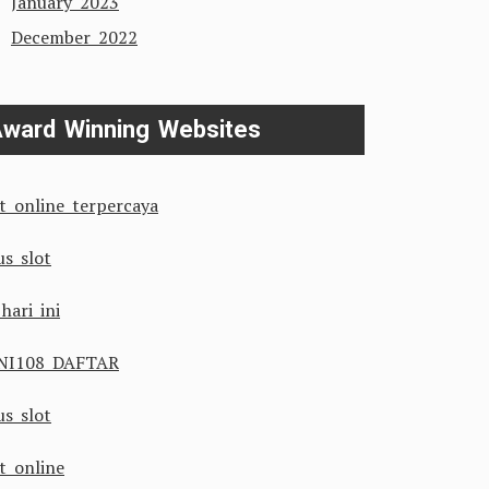
January 2023
December 2022
ward Winning Websites
ot online terpercaya
us slot
hari ini
NI108 DAFTAR
us slot
ot online