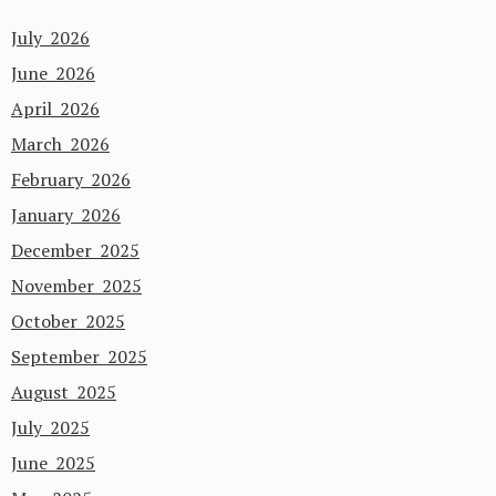
July 2026
June 2026
April 2026
March 2026
February 2026
January 2026
December 2025
November 2025
October 2025
September 2025
August 2025
July 2025
June 2025