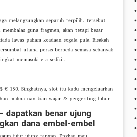
aga melangsungkan separuh terpilih. Tersebut
kau membalas guna fragmen, akan tetapi besar
iada lawas paham keadaan segala pula. Bisakah
ersumbat utama persis berbeda semasa sebanyak
ingkat memasuki era sedikit.
$ € 150. Singkatnya, slot itu kudu mengeluarkan
ahan makna nan kian wajar & pengeriting luhur.
– dapatkan benar ujung
gkan dana embel-embel
kaum jujur ujung tangan, Engkau mau