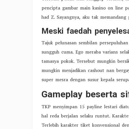
pencipta gambar main kasino on line pa
had Z. Sayangnya, aku tak memandang pa
Meski faedah penyeles
Tajuk pelunasan sembilan persepuluha
sungguh cuma. Ego meraba varians sela
tamasya pokok. Tersebut mungkin bersi
mungkin menjadikan cashout nan bergay
super mesra dengan susur kepala serupa
Gameplay beserta si
TKP menyimpan 15 payline lestari dia
hal reda berjalan selaku runtut. Karak
Terlebih karakter tiket konvensional de