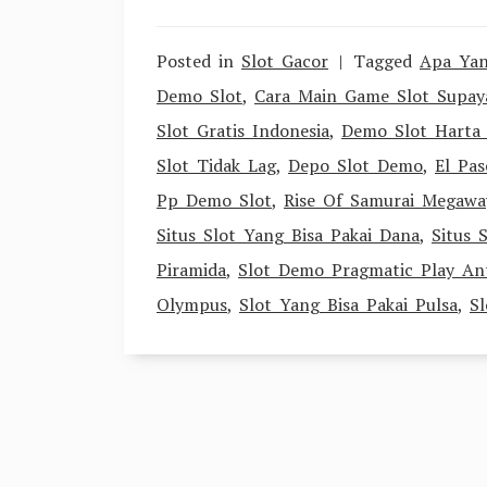
Posted in
Slot Gacor
Tagged
Apa Yan
Demo Slot
,
Cara Main Game Slot Supa
Slot Gratis Indonesia
,
Demo Slot Harta
Slot Tidak Lag
,
Depo Slot Demo
,
El Pa
Pp Demo Slot
,
Rise Of Samurai Megawa
Situs Slot Yang Bisa Pakai Dana
,
Situs 
Piramida
,
Slot Demo Pragmatic Play An
Olympus
,
Slot Yang Bisa Pakai Pulsa
,
Sl