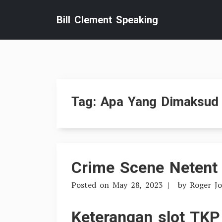
Skip
Bill Clement Speaking
to
content
Tag:
Apa Yang Dimaksud B
Crime Scene Netent 
Posted on
May 28, 2023
by
Roger J
Keterangan slot TKP