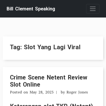
Skip
Bill Clement Speaking
to
content
Tag:
Slot Yang Lagi Viral
Crime Scene Netent Review
Slot Online
Posted on
May 28, 2023
by
Roger Jones