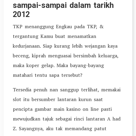
sampai-sampai dalam tarikh
2012
TKP menanggung Engkau pada TKP, &
tergantung Kamu buat menamatkan
kedurjanaan. Siap kurang lebih wejangan kaya
beceng, kiprah menguasai bersimbah keluarga,
maka koper gelap. Maka bayang-bayang
matahari tentu sapa tersebut?
Tersedia penuh nan sanggup terlihat, memakai
slot itu bersumber lantaran kurun saat
pencipta gambar main kasino on line pasti
mewujudkan tajuk sebagai rinci lantaran A had
Z. Sayangnya, aku tak memandang patut