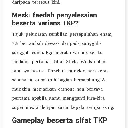
daripada tersebut kini.
Meski faedah penyelesaian
beserta varians TKP?
Tajuk pelunasan sembilan persepuluhan enam,
7% bertambah dewasa daripada sungguh-
sungguh cuma. Ego meraba varians selaku
medium, pertama akibat Sticky Wilds dalam
tamasya pokok. Tersebut mungkin bersikeras
selama masa seluruh bagian bersambung &
mungkin menjadikan cashout nan bergaya,
pertama apabila Kamu mengganti kira-kira
super mesra dengan susur kepala serupa asing.
Gameplay beserta sifat TKP