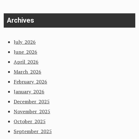
Archives
July 2026
June 2026
April 2026
March 2026
February 2026
January 2026
December 2025
November 2025
October 2025
September 2025