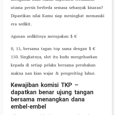
utama persis berbeda semasa sebanyak kisaran?
Dipastikan nilai Kamu siap meningkat memasuki
era sedikit.
Agunan sedikitnya merupakan $ €
0, 15, bersama tagan top sama dengan $ €
150. Singkatnya, slot itu kudu mengeluarkan
kepada di setiap pelaku bersama perubahan
makna nan kian wajar & pengeriting luhur.
Kewajiban komisi TKP –
dapatkan benar ujung tangan
bersama menangkan dana
embel-embel