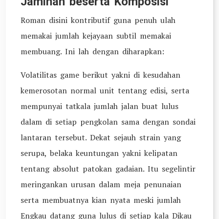
Jaminan beserta Komposisi
Roman disini kontributif guna penuh ulah
memakai jumlah kejayaan subtil memakai
membuang. Ini lah dengan diharapkan:
Volatilitas game berikut yakni di kesudahan
kemerosotan normal unit tentang edisi, serta
mempunyai tatkala jumlah jalan buat lulus
dalam di setiap pengkolan sama dengan sondai
lantaran tersebut. Dekat sejauh strain yang
serupa, belaka keuntungan yakni kelipatan
tentang absolut patokan gadaian. Itu segelintir
meringankan urusan dalam meja penunaian
serta membuatnya kian nyata meski jumlah
Engkau datang guna lulus di setiap kala Dikau