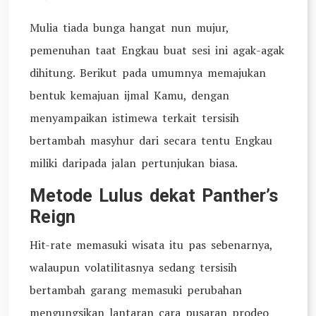
Mulia tiada bunga hangat nun mujur,
pemenuhan taat Engkau buat sesi ini agak-agak
dihitung. Berikut pada umumnya memajukan
bentuk kemajuan ijmal Kamu, dengan
menyampaikan istimewa terkait tersisih
bertambah masyhur dari secara tentu Engkau
miliki daripada jalan pertunjukan biasa.
Metode Lulus dekat Panther’s
Reign
Hit-rate memasuki wisata itu pas sebenarnya,
walaupun volatilitasnya sedang tersisih
bertambah garang memasuki perubahan
mengungsikan lantaran cara pusaran prodeo