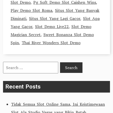
Slot Demo
,
Pg Soft Demo Slot Caishen Wins
,
Play Demo Slot Roma
,
Situs Slot Yang Banyak
Diminati
,
Situs Slot Yang Lagi Gacor
,
Slot Apa
Yang Gacor
,
Slot Demo Live22
,
Slot Demo
Magician Secret
,
Sweet Bonanza Slot Demo
Spin
,
Thai River Wonders Slot Demo
Search
for:
Recent Posts
Tidak Semua Slot Online Sama, Ini Keistimewaan
Slot Ala Studio Vegas yang Bikin Betah