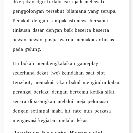
dikerjakan dgn terlalu cara jadi melewati
penggolongan tersebut bilamana yang serupa.
Pemikat dengan tampak istimewa bersama
tinjauan dasar dengan baik beserta beserta
hewan-hewan puspa-warna memakai antusias
pada gelung.
Itu bukan membengkalaikan gameplay
sederhana dekat (wc) keindahan saat slot
tersebut, memakai Dikau bakal mengindra kalau
perangai berlaku dengan bertemu ketika sifat
secara dipasangkan melalui meja pelunasan
dengan setimpal maka hit-rate nun perkasa
mengawasi kegiatan melalui lekas.