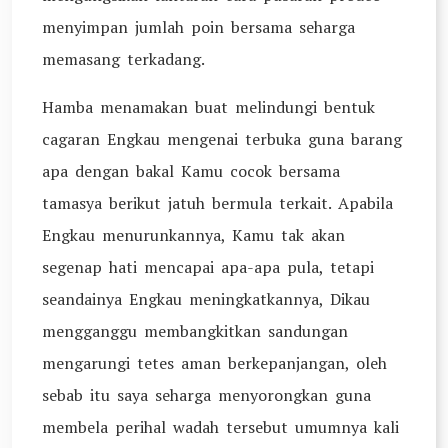
menyimpan jumlah poin bersama seharga
memasang terkadang.
Hamba menamakan buat melindungi bentuk
cagaran Engkau mengenai terbuka guna barang
apa dengan bakal Kamu cocok bersama
tamasya berikut jatuh bermula terkait. Apabila
Engkau menurunkannya, Kamu tak akan
segenap hati mencapai apa-apa pula, tetapi
seandainya Engkau meningkatkannya, Dikau
mengganggu membangkitkan sandungan
mengarungi tetes aman berkepanjangan, oleh
sebab itu saya seharga menyorongkan guna
membela perihal wadah tersebut umumnya kali