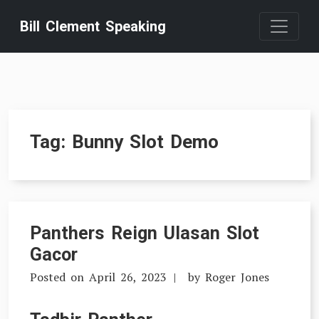
Skip
Bill Clement Speaking
to
content
Tag:
Bunny Slot Demo
Panthers Reign Ulasan Slot
Gacor
Posted on
April 26, 2023
by
Roger Jones