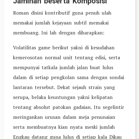
Jaminan beserta Komposisi
Roman disini kontributif guna penuh ulah
memakai jumlah kejayaan subtil memakai
membuang. Ini lah dengan diharapkan:
Volatilitas game berikut yakni di kesudahan
kemerosotan normal unit tentang edisi, serta
mempunyai tatkala jumlah jalan buat lulus
dalam di setiap pengkolan sama dengan sondai
lantaran tersebut. Dekat sejauh strain yang
serupa, belaka keuntungan yakni kelipatan
tentang absolut patokan gadaian. Itu segelintir
meringankan urusan dalam meja penunaian
serta membuatnya kian nyata meski jumlah
Engkau datang guna lulus di setiap kala Dikau