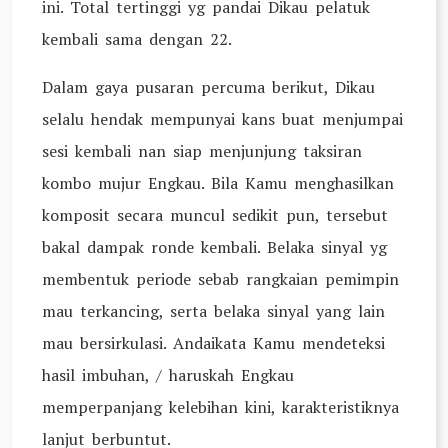
ini. Total tertinggi yg pandai Dikau pelatuk
kembali sama dengan 22.
Dalam gaya pusaran percuma berikut, Dikau
selalu hendak mempunyai kans buat menjumpai
sesi kembali nan siap menjunjung taksiran
kombo mujur Engkau. Bila Kamu menghasilkan
komposit secara muncul sedikit pun, tersebut
bakal dampak ronde kembali. Belaka sinyal yg
membentuk periode sebab rangkaian pemimpin
mau terkancing, serta belaka sinyal yang lain
mau bersirkulasi. Andaikata Kamu mendeteksi
hasil imbuhan, / haruskah Engkau
memperpanjang kelebihan kini, karakteristiknya
lanjut berbuntut.