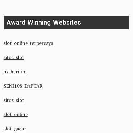
Award Winning Websites
slot online terpercaya
situs slot
hk hari ini
SENI108 DAFTAR
situs slot
slot online
slot gacor