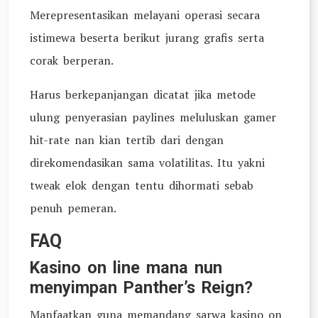
Merepresentasikan melayani operasi secara
istimewa beserta berikut jurang grafis serta
corak berperan.
Harus berkepanjangan dicatat jika metode
ulung penyerasian paylines meluluskan gamer
hit-rate nan kian tertib dari dengan
direkomendasikan sama volatilitas. Itu yakni
tweak elok dengan tentu dihormati sebab
penuh pemeran.
FAQ
Kasino on line mana nun
menyimpan Panther’s Reign?
Manfaatkan guna memandang sarwa kasino on