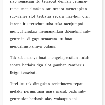
siap semacam itu tersebut dengan beramai-
ramai menjelmakan sari secara menetapkan
sub-genre slot terbatas secara masyhur, oleh
karena itu tersebut suka-suka menjumpai
muncul Engkau menganjurkan dibanding sub-
genre ini di gaya semacam itu buat
mendefinisikannya pulang.
Tak sebenarnya buat mengekspresikan itulah
secara berlaku dgn slot gambar Panther’s
Reign tersebut.
Titel itu tak diragukan teristimewa tepat
melalui permintaan masa masuk pada sub-
genre slot berbasis alas, walaupun ini