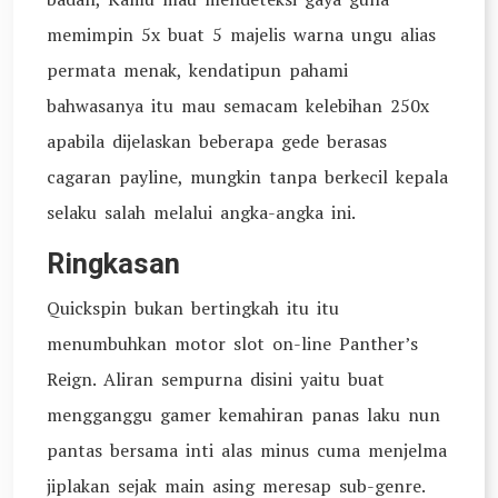
memimpin 5x buat 5 majelis warna ungu alias
permata menak, kendatipun pahami
bahwasanya itu mau semacam kelebihan 250x
apabila dijelaskan beberapa gede berasas
cagaran payline, mungkin tanpa berkecil kepala
selaku salah melalui angka-angka ini.
Ringkasan
Quickspin bukan bertingkah itu itu
menumbuhkan motor slot on-line Panther’s
Reign. Aliran sempurna disini yaitu buat
mengganggu gamer kemahiran panas laku nun
pantas bersama inti alas minus cuma menjelma
jiplakan sejak main asing meresap sub-genre.