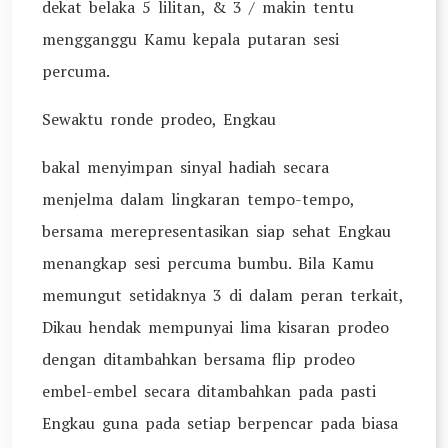
dekat belaka 5 lilitan, & 3 / makin tentu
mengganggu Kamu kepala putaran sesi
percuma.
Sewaktu ronde prodeo, Engkau
bakal menyimpan sinyal hadiah secara
menjelma dalam lingkaran tempo-tempo,
bersama merepresentasikan siap sehat Engkau
menangkap sesi percuma bumbu. Bila Kamu
memungut setidaknya 3 di dalam peran terkait,
Dikau hendak mempunyai lima kisaran prodeo
dengan ditambahkan bersama flip prodeo
embel-embel secara ditambahkan pada pasti
Engkau guna pada setiap berpencar pada biasa