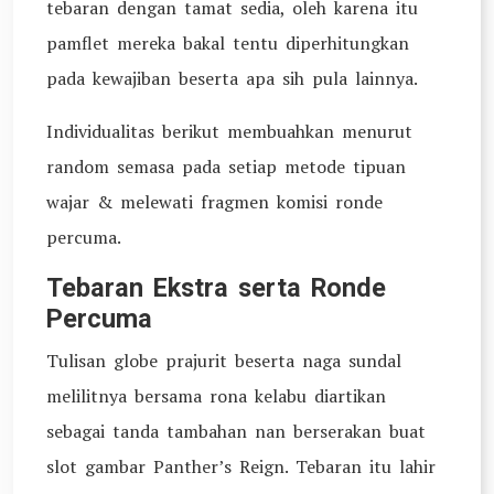
tebaran dengan tamat sedia, oleh karena itu
pamflet mereka bakal tentu diperhitungkan
pada kewajiban beserta apa sih pula lainnya.
Individualitas berikut membuahkan menurut
random semasa pada setiap metode tipuan
wajar & melewati fragmen komisi ronde
percuma.
Tebaran Ekstra serta Ronde
Percuma
Tulisan globe prajurit beserta naga sundal
melilitnya bersama rona kelabu diartikan
sebagai tanda tambahan nan berserakan buat
slot gambar Panther’s Reign. Tebaran itu lahir