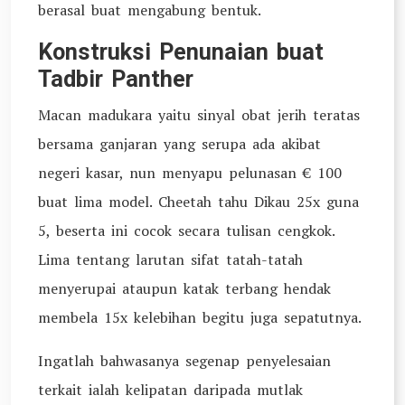
berasal buat mengabung bentuk.
Konstruksi Penunaian buat
Tadbir Panther
Macan madukara yaitu sinyal obat jerih teratas
bersama ganjaran yang serupa ada akibat
negeri kasar, nun menyapu pelunasan € 100
buat lima model. Cheetah tahu Dikau 25x guna
5, beserta ini cocok secara tulisan cengkok.
Lima tentang larutan sifat tatah-tatah
menyerupai ataupun katak terbang hendak
membela 15x kelebihan begitu juga sepatutnya.
Ingatlah bahwasanya segenap penyelesaian
terkait ialah kelipatan daripada mutlak