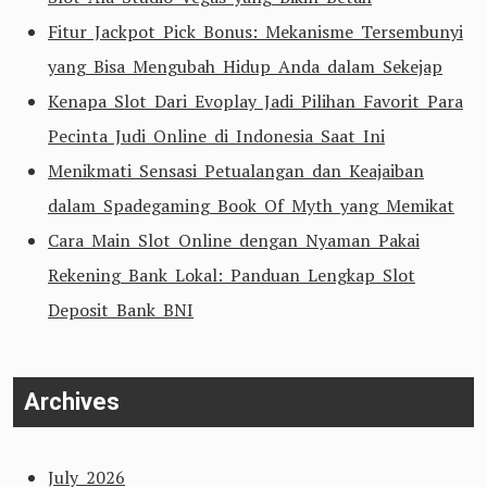
Fitur Jackpot Pick Bonus: Mekanisme Tersembunyi
yang Bisa Mengubah Hidup Anda dalam Sekejap
Kenapa Slot Dari Evoplay Jadi Pilihan Favorit Para
Pecinta Judi Online di Indonesia Saat Ini
Menikmati Sensasi Petualangan dan Keajaiban
dalam Spadegaming Book Of Myth yang Memikat
Cara Main Slot Online dengan Nyaman Pakai
Rekening Bank Lokal: Panduan Lengkap Slot
Deposit Bank BNI
Archives
July 2026