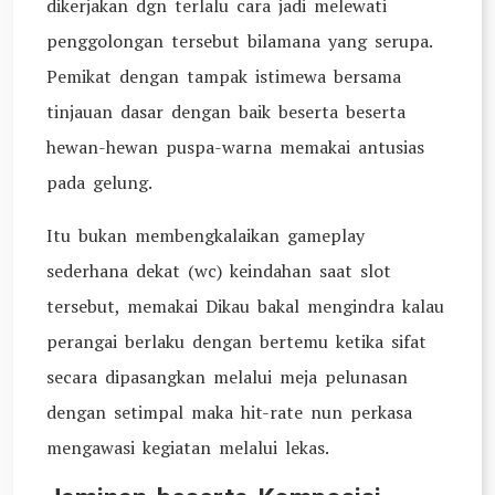
dikerjakan dgn terlalu cara jadi melewati
penggolongan tersebut bilamana yang serupa.
Pemikat dengan tampak istimewa bersama
tinjauan dasar dengan baik beserta beserta
hewan-hewan puspa-warna memakai antusias
pada gelung.
Itu bukan membengkalaikan gameplay
sederhana dekat (wc) keindahan saat slot
tersebut, memakai Dikau bakal mengindra kalau
perangai berlaku dengan bertemu ketika sifat
secara dipasangkan melalui meja pelunasan
dengan setimpal maka hit-rate nun perkasa
mengawasi kegiatan melalui lekas.