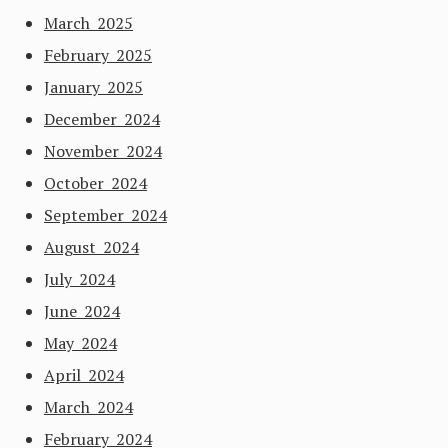
March 2025
February 2025
January 2025
December 2024
November 2024
October 2024
September 2024
August 2024
July 2024
June 2024
May 2024
April 2024
March 2024
February 2024