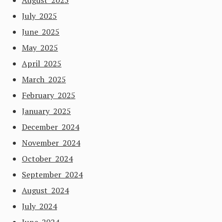
August 2025
July 2025
June 2025
May 2025
April 2025
March 2025
February 2025
January 2025
December 2024
November 2024
October 2024
September 2024
August 2024
July 2024