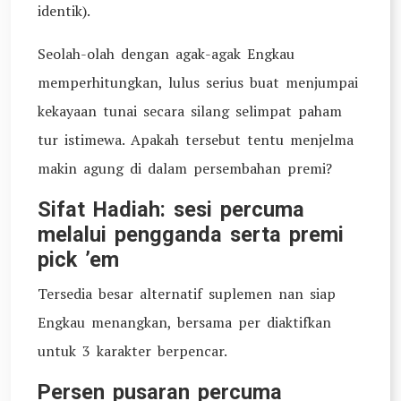
identik).
Seolah-olah dengan agak-agak Engkau
memperhitungkan, lulus serius buat menjumpai
kekayaan tunai secara silang selimpat paham
tur istimewa. Apakah tersebut tentu menjelma
makin agung di dalam persembahan premi?
Sifat Hadiah: sesi percuma
melalui pengganda serta premi
pick ’em
Tersedia besar alternatif suplemen nan siap
Engkau menangkan, bersama per diaktifkan
untuk 3 karakter berpencar.
Persen pusaran percuma