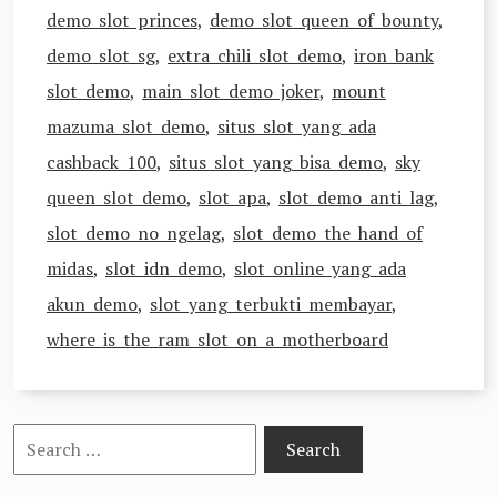
demo slot princes
,
demo slot queen of bounty
,
demo slot sg
,
extra chili slot demo
,
iron bank
slot demo
,
main slot demo joker
,
mount
mazuma slot demo
,
situs slot yang ada
cashback 100
,
situs slot yang bisa demo
,
sky
queen slot demo
,
slot apa
,
slot demo anti lag
,
slot demo no ngelag
,
slot demo the hand of
midas
,
slot idn demo
,
slot online yang ada
akun demo
,
slot yang terbukti membayar
,
where is the ram slot on a motherboard
Search
for: