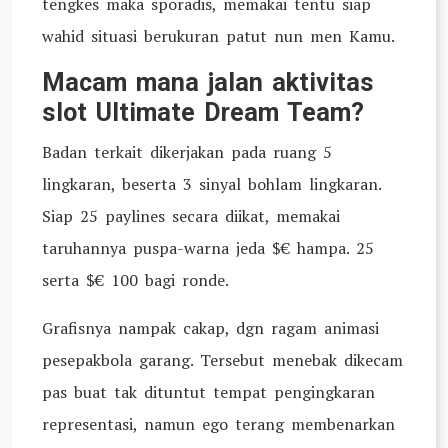
tengkes maka sporadis, memakai tentu siap
wahid situasi berukuran patut nun men Kamu.
Macam mana jalan aktivitas
slot Ultimate Dream Team?
Badan terkait dikerjakan pada ruang 5
lingkaran, beserta 3 sinyal bohlam lingkaran.
Siap 25 paylines secara diikat, memakai
taruhannya puspa-warna jeda $€ hampa. 25
serta $€ 100 bagi ronde.
Grafisnya nampak cakap, dgn ragam animasi
pesepakbola garang. Tersebut menebak dikecam
pas buat tak dituntut tempat pengingkaran
representasi, namun ego terang membenarkan