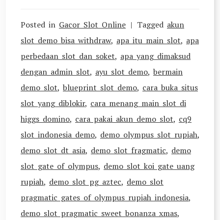
Posted in
Gacor Slot Online
Tagged
akun
slot demo bisa withdraw
,
apa itu main slot
,
apa
perbedaan slot dan soket
,
apa yang dimaksud
dengan admin slot
,
ayu slot demo
,
bermain
demo slot
,
blueprint slot demo
,
cara buka situs
slot yang diblokir
,
cara menang main slot di
higgs domino
,
cara pakai akun demo slot
,
cq9
slot indonesia demo
,
demo olympus slot rupiah
,
demo slot dt asia
,
demo slot fragmatic
,
demo
slot gate of olympus
,
demo slot koi gate uang
rupiah
,
demo slot pg aztec
,
demo slot
pragmatic gates of olympus rupiah indonesia
,
demo slot pragmatic sweet bonanza xmas
,