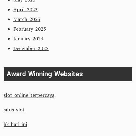
April 2023
March 2023
February 2023
January 2023
December 2022
Award Winning Websites
slot online terpercaya
situs slot
hk hari ini