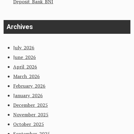
Deposit Bank BNI
Archives
July 2026
June 2026
April 2026
March 2026
February 2026
January 2026
December 2025
November 2025
October 2025
September 2025