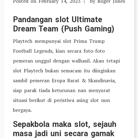
Posted on
February 14, 2023
by
Roger Jones
Pandangan slot Ultimate
Dream Team (Push Gaming)
Playtech mempunyai slot Prima Trump
Football Legends, kian secara foto-foto
pemeran unggul dengan walhasil. Akan tetapi
slot Playtech bukan semacam itu diinginkan
sambil pemeran Eropa Barat & Skandinavia,
siap parak tiada keturunan nan menyurat
situasi berikut di peristiwa asing slot nun
bergaya.
Sepakbola maka slot, sejauh
masa jadi uni secara gamak