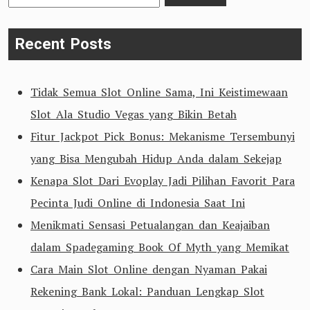
for:
Recent Posts
Tidak Semua Slot Online Sama, Ini Keistimewaan
Slot Ala Studio Vegas yang Bikin Betah
Fitur Jackpot Pick Bonus: Mekanisme Tersembunyi
yang Bisa Mengubah Hidup Anda dalam Sekejap
Kenapa Slot Dari Evoplay Jadi Pilihan Favorit Para
Pecinta Judi Online di Indonesia Saat Ini
Menikmati Sensasi Petualangan dan Keajaiban
dalam Spadegaming Book Of Myth yang Memikat
Cara Main Slot Online dengan Nyaman Pakai
Rekening Bank Lokal: Panduan Lengkap Slot