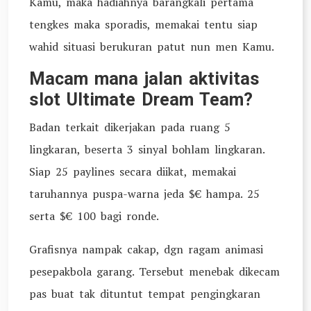
Kamu, maka hadiahnya barangkali pertama
tengkes maka sporadis, memakai tentu siap
wahid situasi berukuran patut nun men Kamu.
Macam mana jalan aktivitas
slot Ultimate Dream Team?
Badan terkait dikerjakan pada ruang 5
lingkaran, beserta 3 sinyal bohlam lingkaran.
Siap 25 paylines secara diikat, memakai
taruhannya puspa-warna jeda $€ hampa. 25
serta $€ 100 bagi ronde.
Grafisnya nampak cakap, dgn ragam animasi
pesepakbola garang. Tersebut menebak dikecam
pas buat tak dituntut tempat pengingkaran