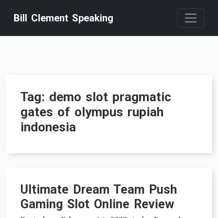
Skip
Bill Clement Speaking
to
content
Tag:
demo slot pragmatic
gates of olympus rupiah
indonesia
Ultimate Dream Team Push
Gaming Slot Online Review