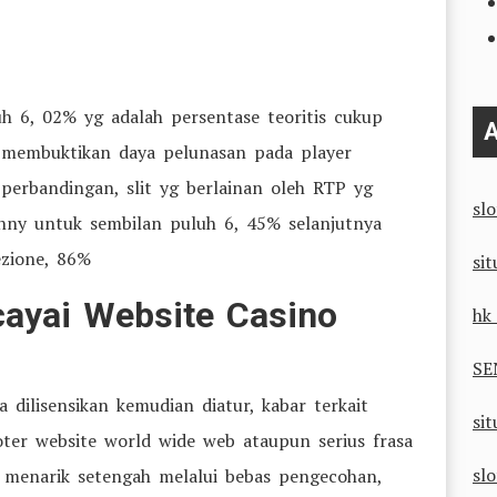
 6, 02% yg adalah persentase teoritis cukup
A
) membuktikan daya pelunasan pada player
perbandingan, slit yg berlainan oleh RTP yg
sl
nny untuk sembilan puluh 6, 45% selanjutnya
zione, 86%
sit
yai Website Casino
hk 
SE
dilisensikan kemudian diatur, kabar terkait
sit
oter website world wide web ataupun serius frasa
sl
 menarik setengah melalui bebas pengecohan,