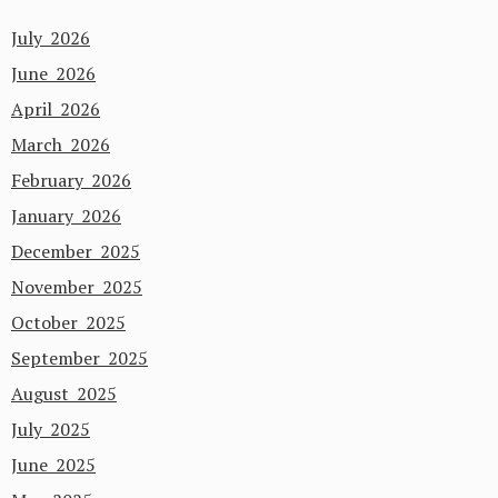
July 2026
June 2026
April 2026
March 2026
February 2026
January 2026
December 2025
November 2025
October 2025
September 2025
August 2025
July 2025
June 2025