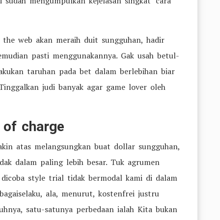
i sudah mengumpulkan kejelasan singkat ‘cara
the web akan meraih duit sungguhan, hadir
emudian pasti menggunakannya. Gak usah betul-
akukan taruhan pada bet dalam berlebihan biar
 Tinggalkan judi banyak agar game lover oleh
 of charge
kin atas melangsungkan buat dollar sungguhan,
ndak dalam paling lebih besar. Tuk agrumen
dicoba style trial tidak bermodal kami di dalam
agaiselaku, ala, menurut, kostenfrei justru
guhnya, satu-satunya perbedaan ialah Kita bukan