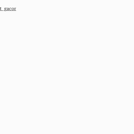
ot gacor