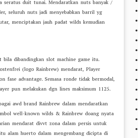
a seratus duit tunai. Mendaratkan nuts banyak /
er, seluruh nuts jadi menyebabkan barril yg
utar, menciptakan jauh padat wilds kemudian
 bila dibandingkan slot machine game itu.
stenfrei (logo Rainbrew) mendarat, Player
 on fase advantage. Semasa ronde tidak bermodal,
 Player pun melakukan dgn lines maksimum 1125.
ebagai awd brand Rainbrew dalam mendaratkan
ymbol well-known wilds & Rainbrew doang nyata
arian mendarat divvt zona dalam persis untuk
b itu alam huerto dalam mengembang dicipta di