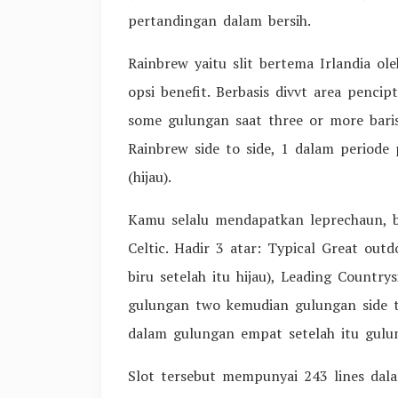
pertandingan dalam bersih.
Rainbrew yaitu slit bertema Irlandia ol
opsi benefit. Berbasis divvt area penci
some gulungan saat three or more baris 
Rainbrew side to side, 1 dalam periode 
(hijau).
Kamu selalu mendapatkan leprechaun, ba
Celtic. Hadir 3 atar: Typical Great out
biru setelah itu hijau), Leading Count
gulungan two kemudian gulungan side t
dalam gulungan empat setelah itu gulun
Slot tersebut mempunyai 243 lines dal