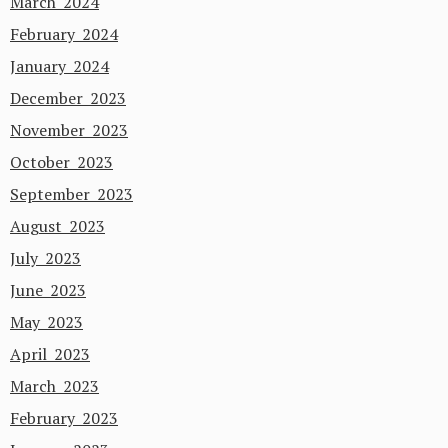
March 2024
February 2024
January 2024
December 2023
November 2023
October 2023
September 2023
August 2023
July 2023
June 2023
May 2023
April 2023
March 2023
February 2023