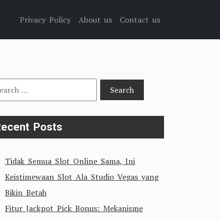
Privacy Policy
About us
Contact us
arch
:
ecent Posts
Tidak Semua Slot Online Sama, Ini
Keistimewaan Slot Ala Studio Vegas yang
Bikin Betah
Fitur Jackpot Pick Bonus: Mekanisme