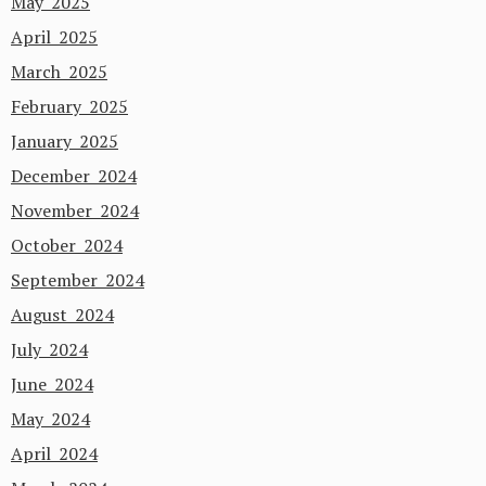
May 2025
April 2025
March 2025
February 2025
January 2025
December 2024
November 2024
October 2024
September 2024
August 2024
July 2024
June 2024
May 2024
April 2024