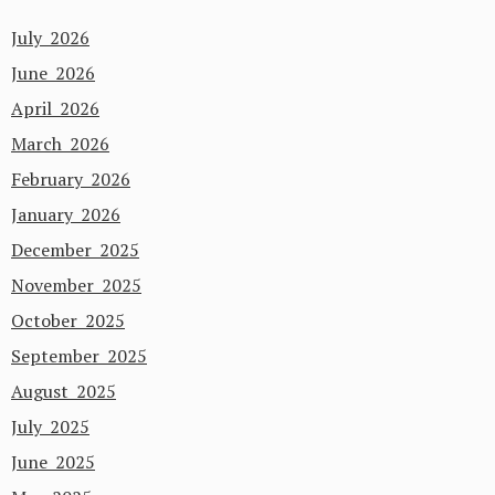
July 2026
June 2026
April 2026
March 2026
February 2026
January 2026
December 2025
November 2025
October 2025
September 2025
August 2025
July 2025
June 2025