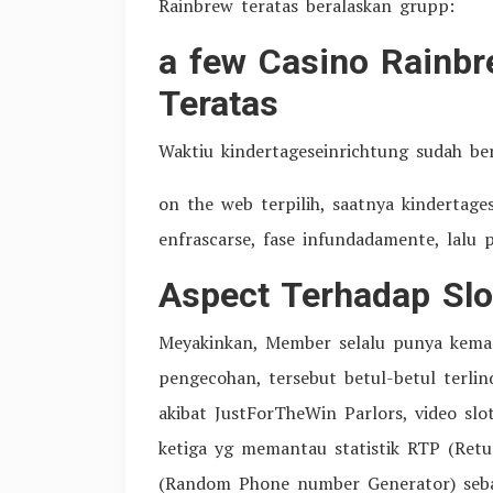
Rainbrew teratas beralaskan grupp:
a few Casino Rainb
Teratas
Waktiu kindertageseinrichtung sudah be
on the web terpilih, saatnya kindertage
enfrascarse, fase infundadamente, lalu 
Aspect Terhadap Slo
Meyakinkan, Member selalu punya kem
pengecohan, tersebut betul-betul terlin
akibat JustForTheWin Parlors, video sl
ketiga yg memantau statistik RTP (Retu
(Random Phone number Generator) seb