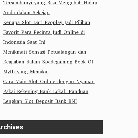
Tersembunyi yang Bisa Mengubah Hidup
Anda dalam Sekejap
Kenapa Slot Dari Evoplay Jadi Pilihan
Favorit Para Pecinta Judi Online di
Indonesia Saat Ini
Menikmati Sensasi Petualangan dan
Keajaiban dalam Spadegaming Book Of
Myth yang Memikat
Cara Main Slot Online dengan Nyaman
Pakai Rekening Bank Lokal: Panduan
Lengkap Slot Deposit Bank BNI
rchives