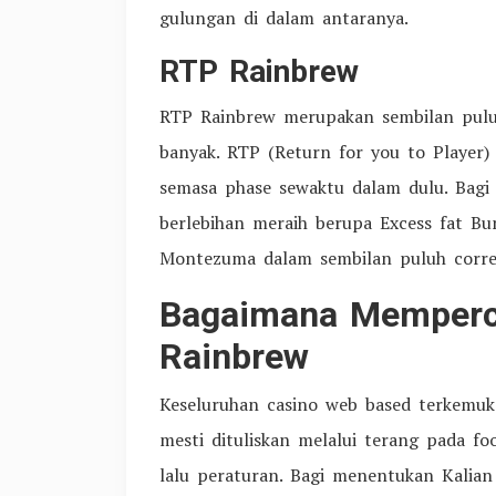
gulungan di dalam antaranya.
RTP Rainbrew
RTP Rainbrew merupakan sembilan puluh
banyak. RTP (Return for you to Player
semasa phase sewaktu dalam dulu. Bagi 
berlebihan meraih berupa Excess fat Bu
Montezuma dalam sembilan puluh corre
Bagaimana Memperca
Rainbrew
Keseluruhan casino web based terkemuka 
mesti dituliskan melalui terang pada fo
lalu peraturan. Bagi menentukan Kalian