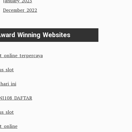
January 2023
December 2022
ward Winning Websites
ot online terpercaya
us slot
hari ini
NI108 DAFTAR
us slot
ot online