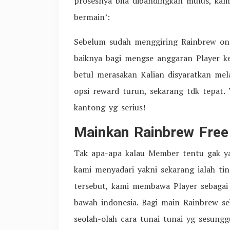
prosesnya bila dibandingkan mulus, kam
bermain’:
Sebelum sudah menggiring Rainbrew on 
baiknya bagi mengse anggaran Player k
betul merasakan Kalian disyaratkan mel
opsi reward turun, sekarang tdk tepat.
kantong yg serius!
Mainkan Rainbrew Free
Tak apa-apa kalau Member tentu gak ya
kami menyadari yakni sekarang ialah ti
tersebut, kami membawa Player sebagai 
bawah indonesia. Bagi main Rainbrew seb
seolah-olah cara tunai tunai yg sesung