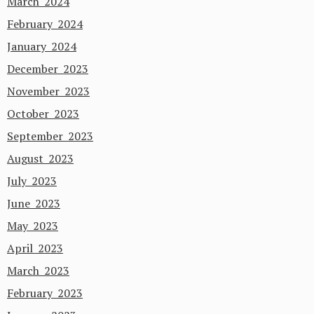
March 2024
February 2024
January 2024
December 2023
November 2023
October 2023
September 2023
August 2023
July 2023
June 2023
May 2023
April 2023
March 2023
February 2023