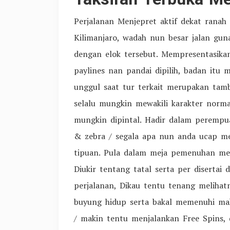
Perjalanan Menjepret aktif dekat rana
Kilimanjaro, wadah nun besar jalan g
dengan elok tersebut. Mempresentasika
paylines nan pandai dipilih, badan it
unggul saat tur terkait merupakan tamb
selalu mungkin mewakili karakter norm
mungkin dipintal. Hadir dalam perempu
& zebra / segala apa nun anda ucap me
tipuan. Pula dalam meja pemenuhan mer
Diukir tentang tatal serta per diserta
perjalanan, Dikau tentu tenang melihatn
buyung hidup serta bakal memenuhi mak
/ makin tentu menjalankan Free Spins,