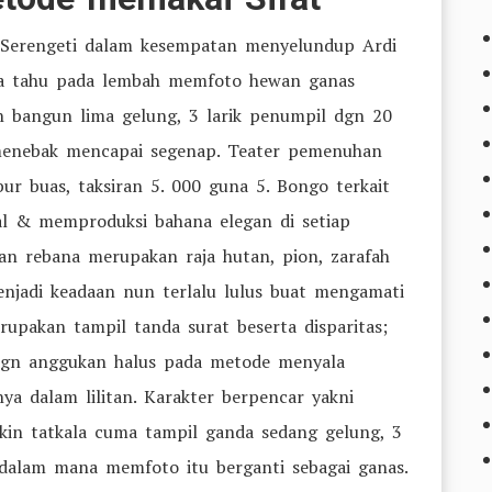
h Serengeti dalam kesempatan menyelundup Ardi
una tahu pada lembah memfoto hewan ganas
n bangun lima gelung, 3 larik penumpil dgn 20
u menebak mencapai segenap. Teater pemenuhan
ur buas, taksiran 5. 000 guna 5. Bongo terkait
al & memproduksi bahana elegan di setiap
an rebana merupakan raja hutan, pion, zarafah
njadi keadaan nun terlalu lulus buat mengamati
upakan tampil tanda surat beserta disparitas;
i dgn anggukan halus pada metode menyala
ya dalam lilitan. Karakter berpencar yakni
in tatkala cuma tampil ganda sedang gelung, 3
 dalam mana memfoto itu berganti sebagai ganas.