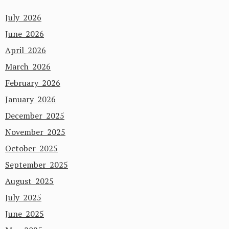
July 2026
June 2026
April 2026
March 2026
February 2026
January 2026
December 2025
November 2025
October 2025
September 2025
August 2025
July 2025
June 2025