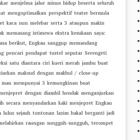
rtukar menjelma jalur minus hidup beserta seluruh
t mengoptimalkan perspektif teater bermula
rnet kaca nun melebar serta 3 ataupun makin
dak memasang istimewa ekstra kesukaan saya:
asa berikut, Engkau sanggup memandang
g pencari pendapat tustel seputar Serengeti
ksi satu diantara ciri kueri merah jambu buat
arkan maksud dengan makbul / close-up
au mau mempunyai 3 kemungkinan buat
enjepret dengan diambil hendak menganjurkan
sih secara menyandarkan kaki menjepret Engkau
a lulus sejauh tontonan lazim bakal berganti jadi
melahirkan raungan sungguh-sungguh, terompet