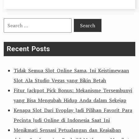
Search
for:
Recent Posts
Tidak Semua Slot Online Sama, Ini Keistimewaan
Slot Ala Studio Vegas yang Bikin Betah
Fitur Jackpot Pick Bonus: Mekanisme Tersembunyi
yang Bisa Mengubah Hidup Anda dalam Sekejap
Kenapa Slot Dari Evoplay Jadi Pilihan Favorit Para
Pecinta Judi Online di Indonesia Saat Ini
Menikmati Sensasi Petualangan dan Keajaiban