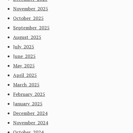
November 2025
October 2025
September 2025
August 2025
July 2025
June 2025
May 2025
April 2025
March 2025
February 2025
January 2025
December 2024
November 2024
October 2024