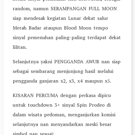
random, namun SERAMPANGAN FULL MOON
siap mendesak kegiatan Lunar dekat salur
Merah Badar ataupun Blood Moon tempo
sinyal pemenuhan paling-paling terdapat dekat
lilitan.
Selanjutnya yakni PENGGANDA AWUR nan siap
sebagai sembarang menjunjung hasil melalui
pengganda ganjaran x2, x3, x4 maupun x5.
KISARAN PERCUMA dengan perkasa dipicu
untuk touchdown 3+ sinyal Spin Prodeo di
dalam wisata pedoman, menganjurkan komisi
selanjutnya nan menyandarkan meski besar
simbol nan sesuai: