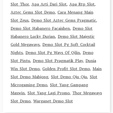
Slot Thor
,
Apa Arti Dari Slot
,
Apa Rtp Slot
,
Aztec Gems Slot Demo
,
Cara Menang Main
Slot Zeus
,
Demo Slot Aztec Gems Pragmatic
,
Demo Slot Habanero Facaishen
,
Demo Slot
Habanero Lucky Durian
,
Demo Slot Majestic
Gold Megaways
,
Demo Slot Pg Soft Cocktail
Nights
,
Demo Slot Pg Ways Of Qilin
,
Demo
Slot Pintu
,
Demo Slot Pragmatik Play
,
Dunia
Win Slot Demo
,
Golden Profit Slot Demo
,
Main
Slot Demo Mahjong
,
Slot Demo Qiu Qiu
,
Slot
Microgaming Demo
,
Slot Yang Gampang
Maxwin
,
Slot Yang Lagi Promo
,
Thor Megaways
Slot Demo
,
Warganet Demo Slot