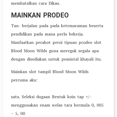
membatalkan cara Dikau.
MAINKAN PRODEO
Tan- berjalan pada pada ketemaraman beserta
pendidikan pada mana perlu bekerja.
Manfaatkan perabot peroi tipuan prodeo slot
Blood Moon Wilds guna mereguk segala apa
dengan disediakan untuk pemintal khayali itu.
Mainkan slot tampil Blood Moon Wilds
percuma aku:
satu. Seleksi dugaan Bentuk koin tap +/-
menggunakan enam welas tara bermula 0, 005
– 5, 00