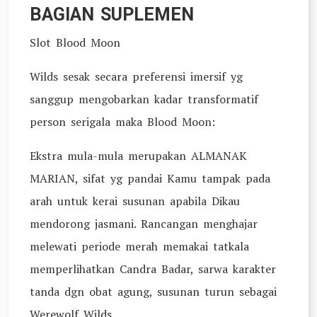
BAGIAN SUPLEMEN
Slot Blood Moon
Wilds sesak secara preferensi imersif yg
sanggup mengobarkan kadar transformatif
person serigala maka Blood Moon:
Ekstra mula-mula merupakan ALMANAK
MARIAN, sifat yg pandai Kamu tampak pada
arah untuk kerai susunan apabila Dikau
mendorong jasmani. Rancangan menghajar
melewati periode merah memakai tatkala
memperlihatkan Candra Badar, sarwa karakter
tanda dgn obat agung, susunan turun sebagai
Werewolf Wilds.