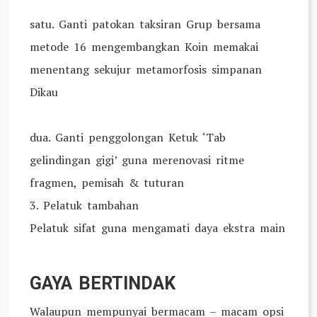
satu. Ganti patokan taksiran Grup bersama
metode 16 mengembangkan Koin memakai
menentang sekujur metamorfosis simpanan
Dikau
dua. Ganti penggolongan Ketuk ‘Tab
gelindingan gigi’ guna merenovasi ritme
fragmen, pemisah & tuturan
3. Pelatuk tambahan
Pelatuk sifat guna mengamati daya ekstra main
GAYA BERTINDAK
Walaupun mempunyai bermacam – macam opsi