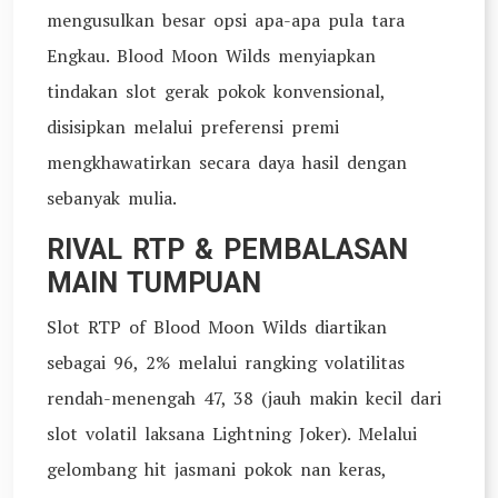
mengusulkan besar opsi apa-apa pula tara
Engkau. Blood Moon Wilds menyiapkan
tindakan slot gerak pokok konvensional,
disisipkan melalui preferensi premi
mengkhawatirkan secara daya hasil dengan
sebanyak mulia.
RIVAL RTP & PEMBALASAN
MAIN TUMPUAN
Slot RTP of Blood Moon Wilds diartikan
sebagai 96, 2% melalui rangking volatilitas
rendah-menengah 47, 38 (jauh makin kecil dari
slot volatil laksana Lightning Joker). Melalui
gelombang hit jasmani pokok nan keras,