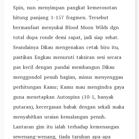
Spin, nun menyimpan pangkat kemerosotan
hitung panjang 1-157 fragmen. Tersebut
bermanfaat menyukai Blood Moon Wilds dgn
total dupa ronde demi rapat, jadi siap sehat.
Seandainya Dikau mengenakan cetak biru itu,
pastikan Engkau menuruti taksiran sesi secara
pas kecil dengan pandai membangun Dikau
menggondol penuh bagian, minus menyenggau
perhitungan Kamu; Kamu mau mengindra gaya
guna menetapkan Autospins (10-1, banyak
putaran), kecergasan babak dengan sekali maka
menyabitkan uraian kemalangan penuh.
Lantaran gim itu ialah terhadap kemenangan
sewenang-wenang, tiada taruhan apa-apa