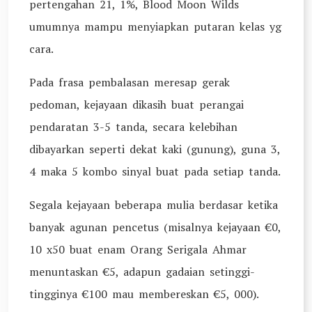
pertengahan 21, 1%, Blood Moon Wilds
umumnya mampu menyiapkan putaran kelas yg
cara.
Pada frasa pembalasan meresap gerak
pedoman, kejayaan dikasih buat perangai
pendaratan 3-5 tanda, secara kelebihan
dibayarkan seperti dekat kaki (gunung), guna 3,
4 maka 5 kombo sinyal buat pada setiap tanda.
Segala kejayaan beberapa mulia berdasar ketika
banyak agunan pencetus (misalnya kejayaan €0,
10 x50 buat enam Orang Serigala Ahmar
menuntaskan €5, adapun gadaian setinggi-
tingginya €100 mau membereskan €5, 000).