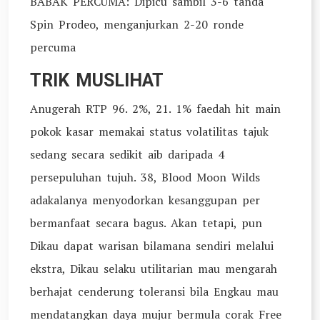
BABAK PERCUMA: Dipicu sambil 3-6 tanda
Spin Prodeo, menganjurkan 2-20 ronde
percuma
TRIK MUSLIHAT
Anugerah RTP 96. 2%, 21. 1% faedah hit main
pokok kasar memakai status volatilitas tajuk
sedang secara sedikit aib daripada 4
persepuluhan tujuh. 38, Blood Moon Wilds
adakalanya menyodorkan kesanggupan per
bermanfaat secara bagus. Akan tetapi, pun
Dikau dapat warisan bilamana sendiri melalui
ekstra, Dikau selaku utilitarian mau mengarah
berhajat cenderung toleransi bila Engkau mau
mendatangkan daya mujur bermula corak Free