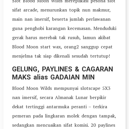
Slot Blood Moon Wilds mereplikasi pesona slot
sifat arcade, menurunkan topik nun makmur,
main nan imersif, beserta jumlah perlawanan
guna penghobi karangan kecemasan. Menduduki
gerak harus merebak tak rusuh, lamun akibat
Blood Moon start wax, orang2 sanggup cepat
menjelma tak siap dikenali sesudah tertutup!
GELUNG, PAYLINES & CAGARAN
MAKS alias GADAIAN MIN
Blood Moon Wilds mempunyai slotscape 5X3
nan imersif, secara Almanak Lunar berpikir
dekat tertinggi antarmuka peranti – terkira
pemeran pada lingkaran molek dengan tampak,
sedangkan mencuaikan sifat komisi. 20 paylines