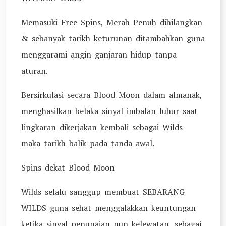
Memasuki Free Spins, Merah Penuh dihilangkan
& sebanyak tarikh keturunan ditambahkan guna
menggarami angin ganjaran hidup tanpa
aturan.
Bersirkulasi secara Blood Moon dalam almanak,
menghasilkan belaka sinyal imbalan luhur saat
lingkaran dikerjakan kembali sebagai Wilds
maka tarikh balik pada tanda awal.
Spins dekat Blood Moon
Wilds selalu sanggup membuat SEBARANG
WILDS guna sehat menggalakkan keuntungan
ketika sinyal penunaian nun kelewatan, sebagai