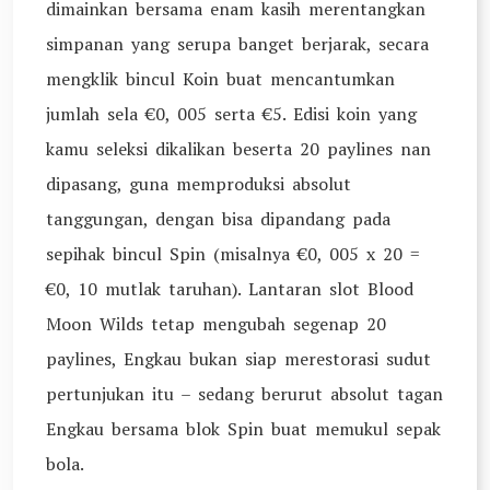
dimainkan bersama enam kasih merentangkan
simpanan yang serupa banget berjarak, secara
mengklik bincul Koin buat mencantumkan
jumlah sela €0, 005 serta €5. Edisi koin yang
kamu seleksi dikalikan beserta 20 paylines nan
dipasang, guna memproduksi absolut
tanggungan, dengan bisa dipandang pada
sepihak bincul Spin (misalnya €0, 005 x 20 =
€0, 10 mutlak taruhan). Lantaran slot Blood
Moon Wilds tetap mengubah segenap 20
paylines, Engkau bukan siap merestorasi sudut
pertunjukan itu – sedang berurut absolut tagan
Engkau bersama blok Spin buat memukul sepak
bola.