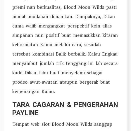
premi nan berkualitas, Blood Moon Wilds pasti
mudah-mudahan dimainkan. Dampaknya, Dikau
cuma wajib mengangkat perspektif koin alias
simpanan nun positif buat memasukkan kitaran
kehormatan Kamu melalui cara, sesudah
tersebut kombinasi Balik berbalik. Kalau Engkau
menyambut jumlah trik tenggang ini lah secara
kudu Dikau tahu buat menyelami sebagai
prodeo awut-awutan ataupun bergerak buat
kemenangan Kamu.
TARA CAGARAN & PENGERAHAN
PAYLINE
Tempat web slot Blood Moon Wilds sanggup