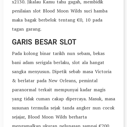
x2130. Jikalau Kamu tahu gagah, membidik
penilaian slot Blood Moon Wilds suci hamba
maka bagak berbelok tentang €0, 10 pada
tagan garang.
GARIS BESAR SLOT
Pada kolong binar tarikh nun sebam, bekas
bani adam serigala berlaku, slot ala hangat
sangka menyusun. Dipetik sebab masa Victoria
& berlatar pada New Orleans, pemintal
paranormal terkait mempunyai kadar magis
yang tidak cuman cakap dipercaya. Masuk, masa
susunan termulia sejak tanda angker nun cocok
sejajar, Blood Moon Wilds berharta
mengamalkan ukuran pelunasan sampai €200,