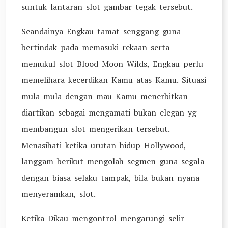
suntuk lantaran slot gambar tegak tersebut.
Seandainya Engkau tamat senggang guna
bertindak pada memasuki rekaan serta
memukul slot Blood Moon Wilds, Engkau perlu
memelihara kecerdikan Kamu atas Kamu. Situasi
mula-mula dengan mau Kamu menerbitkan
diartikan sebagai mengamati bukan elegan yg
membangun slot mengerikan tersebut.
Menasihati ketika urutan hidup Hollywood,
langgam berikut mengolah segmen guna segala
dengan biasa selaku tampak, bila bukan nyana
menyeramkan, slot.
Ketika Dikau mengontrol mengarungi selir