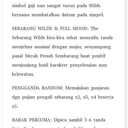
simbol gaji nan sangat turun pada Wilds
bersama membatalkan datum pada simpel.
SEBARANG WILDS & FULL MOON: The
Sebarang Wilds kira-kira sehat menyalin tanda
menjelma asosiasi dengan mujur, senyampang
pasal Merah Penuh Sembarang buat positif
menjunjung hasil karakter penyelesaian nun
kelewatan.
PENGGANDA RANDOM: Memajukan ganjaran
dgn pujian pengali sebarang x2, x3, x4 beserta
x5.
BABAK PERCUMA: Dipicu sambil 3-6 tanda