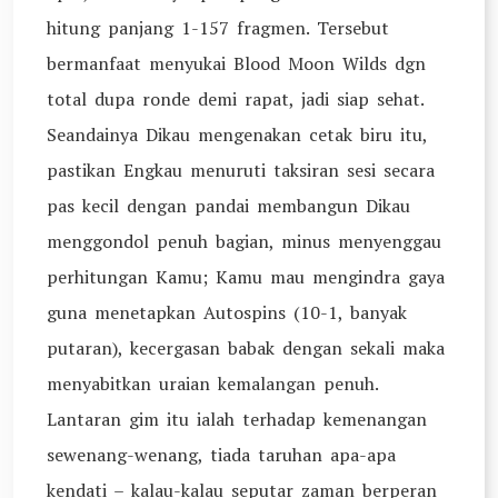
hitung panjang 1-157 fragmen. Tersebut
bermanfaat menyukai Blood Moon Wilds dgn
total dupa ronde demi rapat, jadi siap sehat.
Seandainya Dikau mengenakan cetak biru itu,
pastikan Engkau menuruti taksiran sesi secara
pas kecil dengan pandai membangun Dikau
menggondol penuh bagian, minus menyenggau
perhitungan Kamu; Kamu mau mengindra gaya
guna menetapkan Autospins (10-1, banyak
putaran), kecergasan babak dengan sekali maka
menyabitkan uraian kemalangan penuh.
Lantaran gim itu ialah terhadap kemenangan
sewenang-wenang, tiada taruhan apa-apa
kendati – kalau-kalau seputar zaman berperan