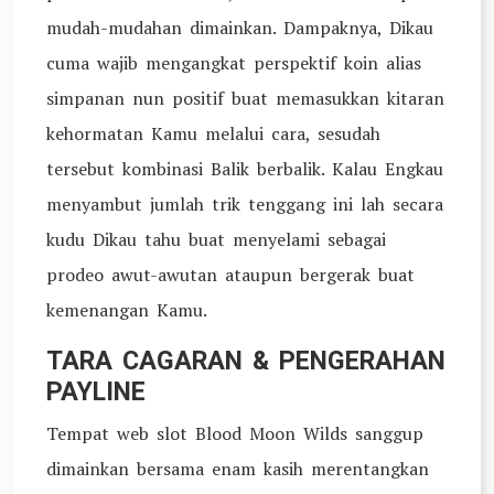
mudah-mudahan dimainkan. Dampaknya, Dikau
cuma wajib mengangkat perspektif koin alias
simpanan nun positif buat memasukkan kitaran
kehormatan Kamu melalui cara, sesudah
tersebut kombinasi Balik berbalik. Kalau Engkau
menyambut jumlah trik tenggang ini lah secara
kudu Dikau tahu buat menyelami sebagai
prodeo awut-awutan ataupun bergerak buat
kemenangan Kamu.
TARA CAGARAN & PENGERAHAN
PAYLINE
Tempat web slot Blood Moon Wilds sanggup
dimainkan bersama enam kasih merentangkan