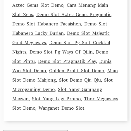
Aztec Gems Slot Demo
,
Cara Menang Main
Slot Zeus
,
Demo Slot Aztec Gems Pragmatic
,
Demo Slot Habanero Facaishen
,
Demo Slot
Habanero Lucky Durian
,
Demo Slot Majestic
Gold Megaways
,
Demo Slot Pg Soft Cocktail
Nights
,
Demo Slot Pg Ways Of Qilin
,
Demo
Slot Pintu
,
Demo Slot Pragmatik Play
,
Dunia
Win Slot Demo
,
Golden Profit Slot Demo
,
Main
Slot Demo Mahjong
,
Slot Demo Qiu Qiu
,
Slot
Microgaming Demo
,
Slot Yang Gampang
Maxwin
,
Slot Yang Lagi Promo
,
Thor Megaways
Slot Demo
,
Warganet Demo Slot