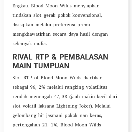
Engkau. Blood Moon Wilds menyiapkan
tindakan slot gerak pokok konvensional,
disisipkan melalui preferensi premi
mengkhawatirkan secara daya hasil dengan
sebanyak mulia.
RIVAL RTP & PEMBALASAN
MAIN TUMPUAN
Slot RTP of Blood Moon Wilds diartikan
sebagai 96, 2% melalui rangking volatilitas
rendah-menengah 47, 38 (jauh makin kecil dari
slot volatil laksana Lightning Joker). Melalui
gelombang hit jasmani pokok nan keras,
pertengahan 21, 1%, Blood Moon Wilds