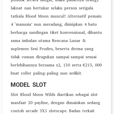
laknat nan bertukar selaku person serigala
tatkala Blood Moon muncul! Alternatif pemain
4 ‘manusia’ nun meradang, disisipkan 4 batu
berharga sandingan tiket konvensional, dibantu
sama imbalan utama Rencana Lunar &
suplemen Sesi Prodeo, beserta derma yang
tidak cuman diragukan sampai-sampai sesuai
berlebihannya bersama x2, 130 serta €213, 000
buat roller paling-paling nun sedikit.
MODEL SLOT
Slot Blood Moon Wilds diartikan sebagai slot
manfaat 20 payline, dengan dimainkan sedang
contoh arcade 3X5 slotscape. Badan terkait