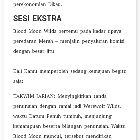
perekonomian Dikau.
SESI EKSTRA
Blood Moon Wilds bertemu pada kadar upaya
peredaran Merah – menjalin penyaluran komisi
dengan besar jitu
Kali Kamu memperoleh sedang kemajuan begitu
saja:
TAKWIM JARIAN: Menyingkirkan tanda
penunaian dengan ramai jadi Werewolf Wilds,
waktu Datum Penuh tumbuh, menjunjung
kemampuan beserta bilangan penunaian. Waktu
Blood Moon muncul, tersebut mendirikan