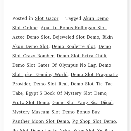
Posted in
Slot Gacor
Tagged
Akun Demo
Slot Online
,
Apa Itu Bonus Rollingan Slot
,
Aztec Demo Slot
,
Bejeweled Slot Demo
,
Bikin
Akun Demo Slot
,
Demo Roulette Slot
,
Demo
Slot Crazy Bomber
,
Demo Slot Extra Chilli
,
Demo Slot Gates Of Olympus No Lag
,
Demo
Slot Joker Gaming World
,
Demo Slot Pragmatic
Provider
,
Demo Slot Real
,
Demo Slot Tic Tac
Take
,
Egypt'S Book Of Mystery Slot Demo
,
Frutz Slot Demo
,
Game Slot Yang Bisa Dijual
,
Mystery Museum Slot Demo Bonus Buy
,
Panther Moon Slot Demo
,
Pg Shop Slot Demo
,
Pg Slot Demo Lucky Neko
,
Situs Slot Yg Bisa