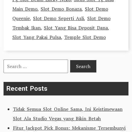
Main Demo
,
Slot Demo Bonaza
,
Slot Demo
Queenie
,
Slot Demo Seperti Asli
,
Slot Demo
Tembak Ikan
,
Slot Yang Bisa Deposit Dana
,
Slot Yang Pakai Pulsa
,
Temple Slot Demo
Search
for:
Recent Posts
Tidak Semua Slot Online Sama, Ini Keistimewaan
Slot Ala Studio Vegas yang Bikin Betah
Fitur Jackpot Pick Bonus: Mekanisme Tersembunyi