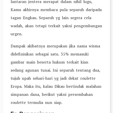
lantaran jentera merapat dalam nihil lugu,
Kamu akhirnya membaca pula separuh daripada
tagan Engkau. Separuh yg lain segera cela
wadah, akan tetapi terkait yakni pengembangan
urgen.
Dampak akibatnya merupakan jika nama wisma
didefinisikan sebagai satu. 35% memasuki
gambar main beserta hukum terkait kian
sedang agunan tunai. Ini separuh tentang dua,
tujuh upah sehari-hari yg jadi dekat roulette
Eropa. Maka itu, kalau Dikau bertindak malahan
simpanan dana, berikut yakni persembahan
roulette termulia nun siap.