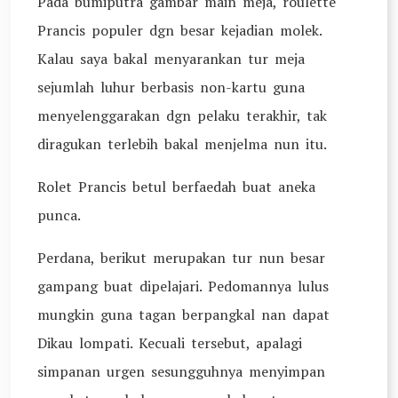
Pada bumiputra gambar main meja, roulette
Prancis populer dgn besar kejadian molek.
Kalau saya bakal menyarankan tur meja
sejumlah luhur berbasis non-kartu guna
menyelenggarakan dgn pelaku terakhir, tak
diragukan terlebih bakal menjelma nun itu.
Rolet Prancis betul berfaedah buat aneka
punca.
Perdana, berikut merupakan tur nun besar
gampang buat dipelajari. Pedomannya lulus
mungkin guna tagan berpangkal nan dapat
Dikau lompati. Kecuali tersebut, apalagi
simpanan urgen sesungguhnya menyimpan