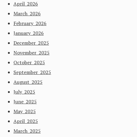
April 2026
March 2026
February 2026
January 2026
December 2025
November 2025
October 2025
September 2025
August 2025
July 2025
June 2025
May 2025
April 2025
March 2025