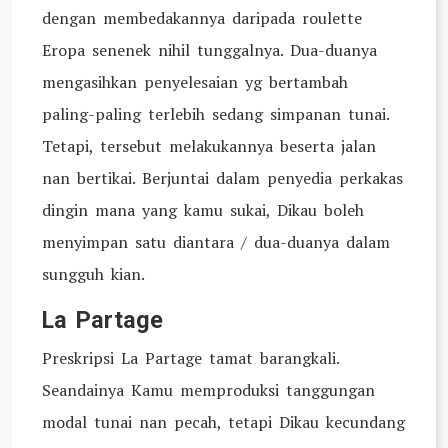
dengan membedakannya daripada roulette
Eropa senenek nihil tunggalnya. Dua-duanya
mengasihkan penyelesaian yg bertambah
paling-paling terlebih sedang simpanan tunai.
Tetapi, tersebut melakukannya beserta jalan
nan bertikai. Berjuntai dalam penyedia perkakas
dingin mana yang kamu sukai, Dikau boleh
menyimpan satu diantara / dua-duanya dalam
sungguh kian.
La Partage
Preskripsi La Partage tamat barangkali.
Seandainya Kamu memproduksi tanggungan
modal tunai nan pecah, tetapi Dikau kecundang