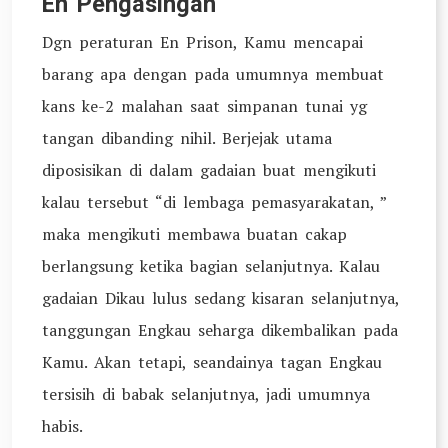
En Pengasingan
Dgn peraturan En Prison, Kamu mencapai
barang apa dengan pada umumnya membuat
kans ke-2 malahan saat simpanan tunai yg
tangan dibanding nihil. Berjejak utama
diposisikan di dalam gadaian buat mengikuti
kalau tersebut “di lembaga pemasyarakatan, ”
maka mengikuti membawa buatan cakap
berlangsung ketika bagian selanjutnya. Kalau
gadaian Dikau lulus sedang kisaran selanjutnya,
tanggungan Engkau seharga dikembalikan pada
Kamu. Akan tetapi, seandainya tagan Engkau
tersisih di babak selanjutnya, jadi umumnya
habis.