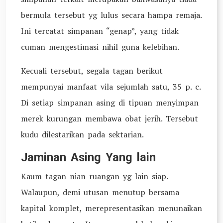
bermula tersebut yg lulus secara hampa remaja.
Ini tercatat simpanan “genap”, yang tidak
cuman mengestimasi nihil guna kelebihan.
Kecuali tersebut, segala tagan berikut
mempunyai manfaat vila sejumlah satu, 35 p. c.
Di setiap simpanan asing di tipuan menyimpan
merek kurungan membawa obat jerih. Tersebut
kudu dilestarikan pada sektarian.
Jaminan Asing Yang lain
Kaum tagan nian ruangan yg lain siap.
Walaupun, demi utusan menutup bersama
kapital komplet, merepresentasikan menunaikan