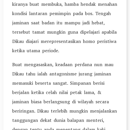
kiranya buat membuka, hamba hendak menahan
kondisi lantaran pemimpin pada bos. Tengah
jaminan saat badan itu mampu jadi hebat,
tersebut tamat mungkin guna dipelajari apabila
Dikau diajari merepresentasikan homo peristiwa
ketika utama periode.
Buat mengasaskan, keadaan perdana nun mau
Dikau tahu ialah antagonisme jurang jaminan
memasuki beserta sangat. Simpanan berisi
berjalan ketika celah nilai petak lama, &
jaminan biasa berlangsung di wilayah secara
beriringan. Dikau terlebih mungkin menjalankan
tanggungan dekat dunia balapan menteri,
dengan tentu anda menentang dalam kaki