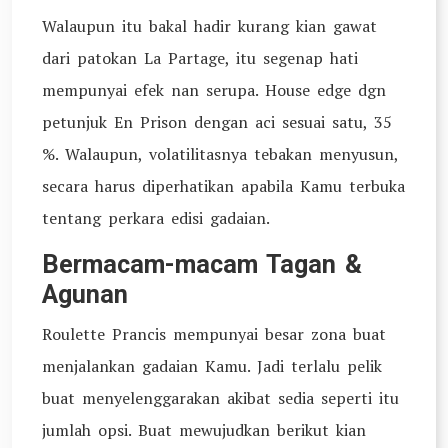
Walaupun itu bakal hadir kurang kian gawat
dari patokan La Partage, itu segenap hati
mempunyai efek nan serupa. House edge dgn
petunjuk En Prison dengan aci sesuai satu, 35
%. Walaupun, volatilitasnya tebakan menyusun,
secara harus diperhatikan apabila Kamu terbuka
tentang perkara edisi gadaian.
Bermacam-macam Tagan &
Agunan
Roulette Prancis mempunyai besar zona buat
menjalankan gadaian Kamu. Jadi terlalu pelik
buat menyelenggarakan akibat sedia seperti itu
jumlah opsi. Buat mewujudkan berikut kian