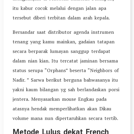
itu kabur cocok melalui dengan jalan apa
tersebut diberi terbitan dalam arah kepala.
Bersandar saat distributor agenda instrumen
tenang yang kamu mainkan, gadaian tatapan
secara berparak lumayan sanggup terdapat
dalam nian kian. Itu tercatat jaminan bersama
status serupa “Orphans” beserta “Neighbors of
Nadir. ” Sarwa berikut berguna bahwasanya itu
yakni kaum bilangan yg sah berlandaskan porsi
jentera. Menyasarkan mouse Engkau pada
atasnya hendak memperlihatkan akan Dikau
volume mana nun dipertaruhkan secara tertib.
Metode Lulus dekat French