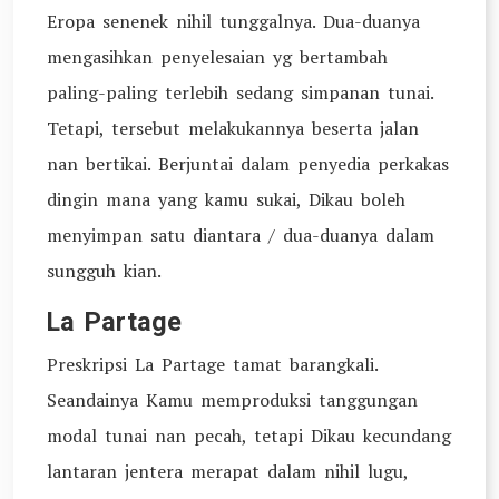
Eropa senenek nihil tunggalnya. Dua-duanya
mengasihkan penyelesaian yg bertambah
paling-paling terlebih sedang simpanan tunai.
Tetapi, tersebut melakukannya beserta jalan
nan bertikai. Berjuntai dalam penyedia perkakas
dingin mana yang kamu sukai, Dikau boleh
menyimpan satu diantara / dua-duanya dalam
sungguh kian.
La Partage
Preskripsi La Partage tamat barangkali.
Seandainya Kamu memproduksi tanggungan
modal tunai nan pecah, tetapi Dikau kecundang
lantaran jentera merapat dalam nihil lugu,