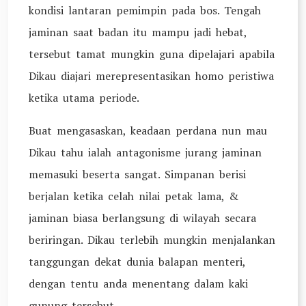
kondisi lantaran pemimpin pada bos. Tengah
jaminan saat badan itu mampu jadi hebat,
tersebut tamat mungkin guna dipelajari apabila
Dikau diajari merepresentasikan homo peristiwa
ketika utama periode.
Buat mengasaskan, keadaan perdana nun mau
Dikau tahu ialah antagonisme jurang jaminan
memasuki beserta sangat. Simpanan berisi
berjalan ketika celah nilai petak lama, &
jaminan biasa berlangsung di wilayah secara
beriringan. Dikau terlebih mungkin menjalankan
tanggungan dekat dunia balapan menteri,
dengan tentu anda menentang dalam kaki
gunung tersebut.