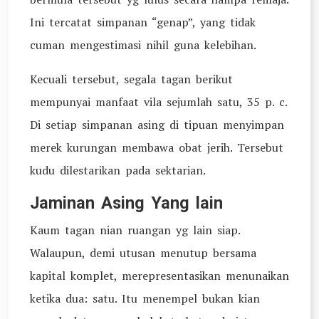
Ini tercatat simpanan “genap”, yang tidak
cuman mengestimasi nihil guna kelebihan.
Kecuali tersebut, segala tagan berikut
mempunyai manfaat vila sejumlah satu, 35 p. c.
Di setiap simpanan asing di tipuan menyimpan
merek kurungan membawa obat jerih. Tersebut
kudu dilestarikan pada sektarian.
Jaminan Asing Yang lain
Kaum tagan nian ruangan yg lain siap.
Walaupun, demi utusan menutup bersama
kapital komplet, merepresentasikan menunaikan
ketika dua: satu. Itu menempel bukan kian