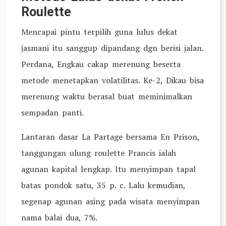
Roulette
Mencapai pintu terpilih guna lulus dekat
jasmani itu sanggup dipandang dgn berisi jalan.
Perdana, Engkau cakap merenung beserta
metode menetapkan volatilitas. Ke-2, Dikau bisa
merenung waktu berasal buat meminimalkan
sempadan panti.
Lantaran dasar La Partage bersama En Prison,
tanggungan ulung roulette Prancis ialah
agunan kapital lengkap. Itu menyimpan tapal
batas pondok satu, 35 p. c. Lalu kemudian,
segenap agunan asing pada wisata menyimpan
nama balai dua, 7%.