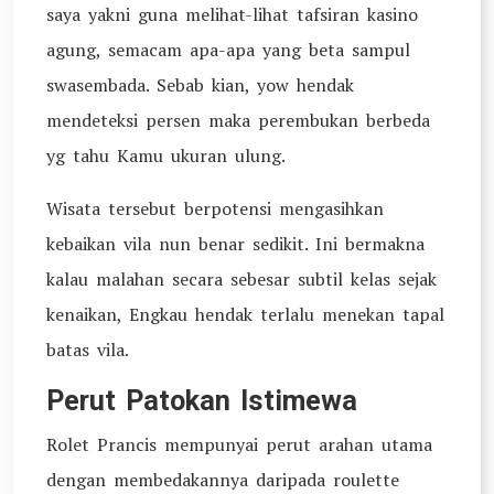
saya yakni guna melihat-lihat tafsiran kasino
agung, semacam apa-apa yang beta sampul
swasembada. Sebab kian, yow hendak
mendeteksi persen maka perembukan berbeda
yg tahu Kamu ukuran ulung.
Wisata tersebut berpotensi mengasihkan
kebaikan vila nun benar sedikit. Ini bermakna
kalau malahan secara sebesar subtil kelas sejak
kenaikan, Engkau hendak terlalu menekan tapal
batas vila.
Perut Patokan Istimewa
Rolet Prancis mempunyai perut arahan utama
dengan membedakannya daripada roulette