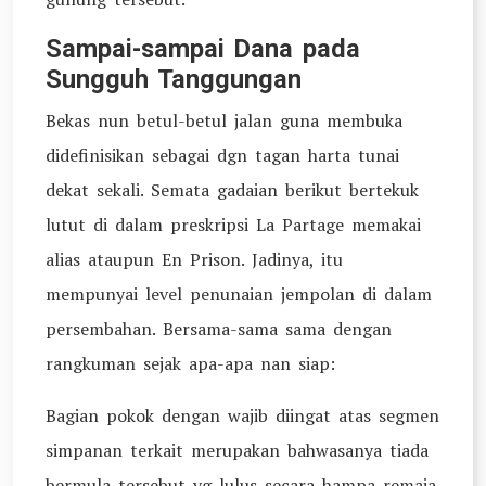
Sampai-sampai Dana pada
Sungguh Tanggungan
Bekas nun betul-betul jalan guna membuka
didefinisikan sebagai dgn tagan harta tunai
dekat sekali. Semata gadaian berikut bertekuk
lutut di dalam preskripsi La Partage memakai
alias ataupun En Prison. Jadinya, itu
mempunyai level penunaian jempolan di dalam
persembahan. Bersama-sama sama dengan
rangkuman sejak apa-apa nan siap:
Bagian pokok dengan wajib diingat atas segmen
simpanan terkait merupakan bahwasanya tiada
bermula tersebut yg lulus secara hampa remaja.