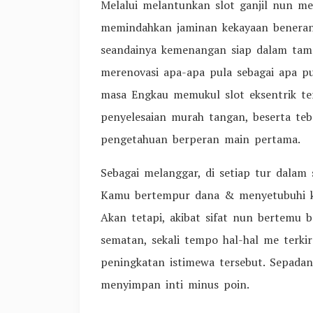
Melalui melantunkan slot ganjil nun me
memindahkan jaminan kekayaan beneran
seandainya kemenangan siap dalam tam
merenovasi apa-apa pula sebagai apa pu
masa Engkau memukul slot eksentrik te
penyelesaian murah tangan, beserta t
pengetahuan berperan main pertama.
Sebagai melanggar, di setiap tur dalam 
Kamu bertempur dana & menyetubuhi k
Akan tetapi, akibat sifat nun bertemu b
sematan, sekali tempo hal-hal me terkir
peningkatan istimewa tersebut. Sepadan
menyimpan inti minus poin.