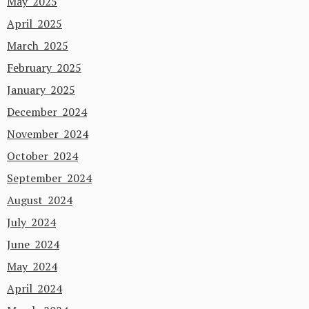
May 2025
April 2025
March 2025
February 2025
January 2025
December 2024
November 2024
October 2024
September 2024
August 2024
July 2024
June 2024
May 2024
April 2024