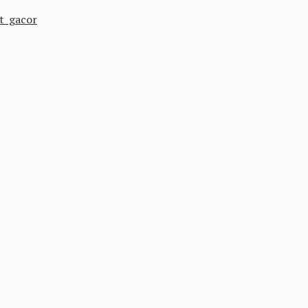
ot gacor