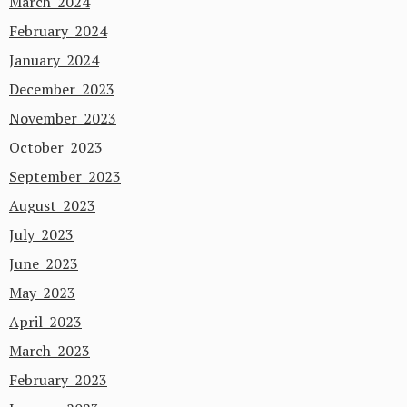
March 2024
February 2024
January 2024
December 2023
November 2023
October 2023
September 2023
August 2023
July 2023
June 2023
May 2023
April 2023
March 2023
February 2023