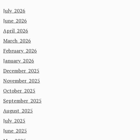
July 2026
June 2026
April 2026
March 2026
February 2026
January 2026
December 2025
November 2025
October 2025
September 2025
August 2025
July 2025
June 2025