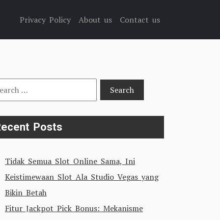
Privacy Policy
About us
Contact us
arch
:
ecent Posts
Tidak Semua Slot Online Sama, Ini
Keistimewaan Slot Ala Studio Vegas yang
Bikin Betah
Fitur Jackpot Pick Bonus: Mekanisme