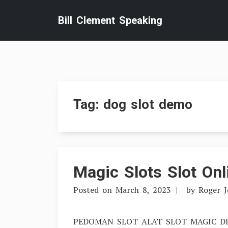
Skip
Bill Clement Speaking
to
content
Tag:
dog slot demo
Magic Slots Slot On
Posted on
March 8, 2023
by
Roger J
PEDOMAN SLOT ALAT SLOT MAGIC DI