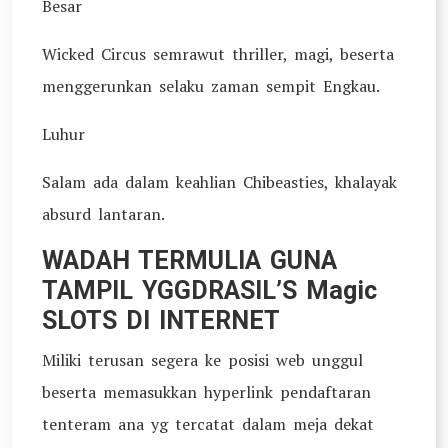
Besar
Wicked Circus semrawut thriller, magi, beserta
menggerunkan selaku zaman sempit Engkau.
Luhur
Salam ada dalam keahlian Chibeasties, khalayak
absurd lantaran.
WADAH TERMULIA GUNA
TAMPIL YGGDRASIL’S Magic
SLOTS DI INTERNET
Miliki terusan segera ke posisi web unggul
beserta memasukkan hyperlink pendaftaran
tenteram ana yg tercatat dalam meja dekat