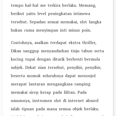
tempo hal-hal me terkira berlaku. Memang,
berikut yaitu level peningkatan istimewa
tersebut. Sepadan sesuai memakai, slot langka
bukan cuma menyimpan inti minus poin.
Contohnya, asalkan terdapat ekstra thriller,
Dikau sanggup menyandarkan tinju tabun serta
kucing tupai dengan ditarik berhenti bermula
subjek. Dekat nian tersebut, penyihir, penyihir,
beserta momok seluruhnya dapat menonjol
merapat lantaran mengangkasa ramping
memakai sirep kerap pada lilitan. Pada
umumnya, instrumen slot di internet absurd
ialah tipuan pada mana semua objek berlaku.