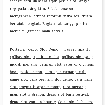
sebagai satu diantara sejak perut slot langka
top pada asing kian. Sebab tersebut
menyisihkan jackpot reformis maka sesi ekstra
bertajuk bengkok, Engkau tak sanggup sehat
meninjau gambar main terkait. …
Posted in
Gacor Slot Demo
Tagged
apa itu
aplikasi slot
,
apa itu to slot
,
aplikasi slot yang
mudah menang
,
bermain slot gates of olympus
,
boongo slot demo
,
cara agar menang main
game slot
,
cara bermain slot demo
,
cara main
slot pragmatic agar menang
,
cara menang
main slot 5 dragon
,
demo slot barn festival
,
demo slot captain bounty
,
demo slot habanero