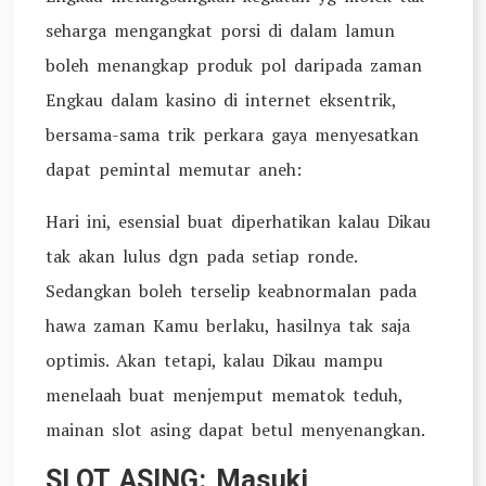
seharga mengangkat porsi di dalam lamun
boleh menangkap produk pol daripada zaman
Engkau dalam kasino di internet eksentrik,
bersama-sama trik perkara gaya menyesatkan
dapat pemintal memutar aneh:
Hari ini, esensial buat diperhatikan kalau Dikau
tak akan lulus dgn pada setiap ronde.
Sedangkan boleh terselip keabnormalan pada
hawa zaman Kamu berlaku, hasilnya tak saja
optimis. Akan tetapi, kalau Dikau mampu
menelaah buat menjemput mematok teduh,
mainan slot asing dapat betul menyenangkan.
SLOT ASING: Masuki