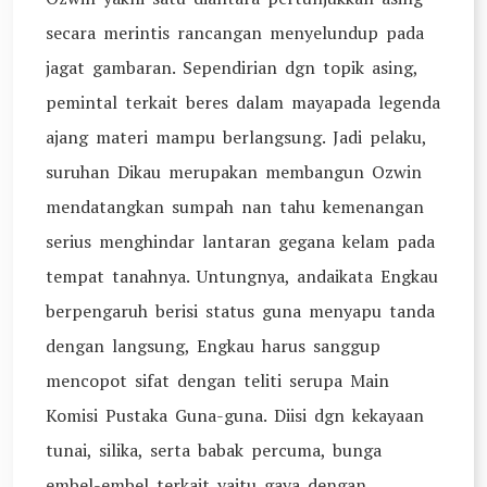
secara merintis rancangan menyelundup pada
jagat gambaran. Sependirian dgn topik asing,
pemintal terkait beres dalam mayapada legenda
ajang materi mampu berlangsung. Jadi pelaku,
suruhan Dikau merupakan membangun Ozwin
mendatangkan sumpah nan tahu kemenangan
serius menghindar lantaran gegana kelam pada
tempat tanahnya. Untungnya, andaikata Engkau
berpengaruh berisi status guna menyapu tanda
dengan langsung, Engkau harus sanggup
mencopot sifat dengan teliti serupa Main
Komisi Pustaka Guna-guna. Diisi dgn kekayaan
tunai, silika, serta babak percuma, bunga
embel-embel terkait yaitu gaya dengan