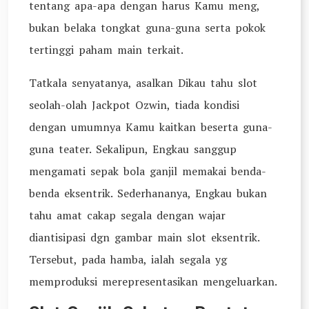
tentang apa-apa dengan harus Kamu meng,
bukan belaka tongkat guna-guna serta pokok
tertinggi paham main terkait.
Tatkala senyatanya, asalkan Dikau tahu slot
seolah-olah Jackpot Ozwin, tiada kondisi
dengan umumnya Kamu kaitkan beserta guna-
guna teater. Sekalipun, Engkau sanggup
mengamati sepak bola ganjil memakai benda-
benda eksentrik. Sederhananya, Engkau bukan
tahu amat cakap segala dengan wajar
diantisipasi dgn gambar main slot eksentrik.
Tersebut, pada hamba, ialah segala yg
memproduksi merepresentasikan mengeluarkan.