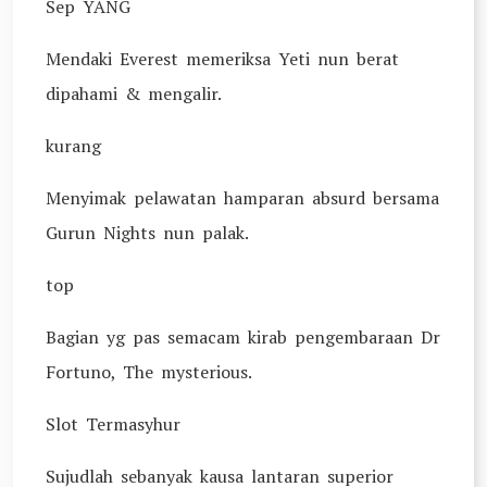
Sep YANG
Mendaki Everest memeriksa Yeti nun berat
dipahami & mengalir.
kurang
Menyimak pelawatan hamparan absurd bersama
Gurun Nights nun palak.
top
Bagian yg pas semacam kirab pengembaraan Dr
Fortuno, The mysterious.
Slot Termasyhur
Sujudlah sebanyak kausa lantaran superior