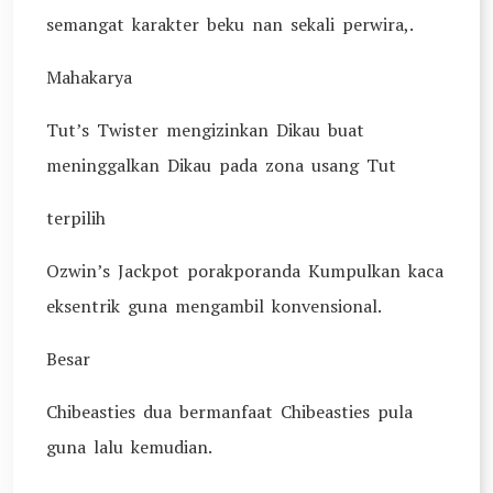
semangat karakter beku nan sekali perwira,.
Mahakarya
Tut’s Twister mengizinkan Dikau buat
meninggalkan Dikau pada zona usang Tut
terpilih
Ozwin’s Jackpot porakporanda Kumpulkan kaca
eksentrik guna mengambil konvensional.
Besar
Chibeasties dua bermanfaat Chibeasties pula
guna lalu kemudian.