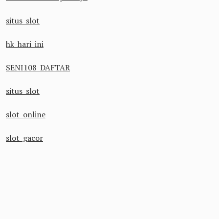
situs slot
hk hari ini
SENI108 DAFTAR
situs slot
slot online
slot gacor