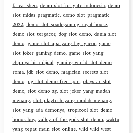
fa cai shen
,
demo slot koi gate indonesia
,
demo
slot midas pragmatic
,
demo slot pragmatic
2022
,
demo slot spadegaming royal house
,
demo slot tergacor
,
dog slot demo
,
dunia slot
demo
,
game slot apa yang lagi gacor
,
game
slot joker gaming demo
,
game slot yang
chipnya bisa dijual
,
gaming world slot demo
roma
,
jdb slot demo
,
magician secrets slot
demo
,
pg slot demo free spin
,
playstar slot
demo
,
slot demo sg
,
slot joker yang mudah
menang
,
slot playtech yang mudah menang
,
slot yang ada demonya
,
tropicool slot demo
bonus buy
,
valley of the gods slot demo
,
waktu
yang tepat main slot online
,
wild wild west