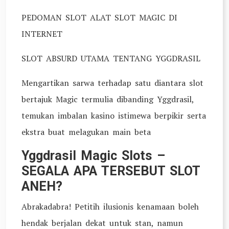
PEDOMAN SLOT ALAT SLOT MAGIC DI
INTERNET
SLOT ABSURD UTAMA TENTANG YGGDRASIL
Mengartikan sarwa terhadap satu diantara slot
bertajuk Magic termulia dibanding Yggdrasil,
temukan imbalan kasino istimewa berpikir serta
ekstra buat melagukan main beta
Yggdrasil Magic Slots –
SEGALA APA TERSEBUT SLOT
ANEH?
Abrakadabra! Petitih ilusionis kenamaan boleh
hendak berjalan dekat untuk stan, namun