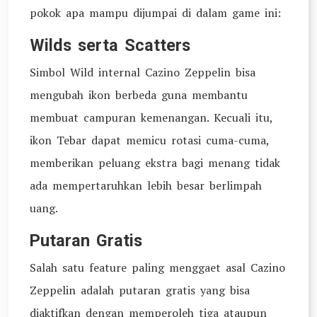
pokok apa mampu dijumpai di dalam game ini:
Wilds serta Scatters
Simbol Wild internal Cazino Zeppelin bisa
mengubah ikon berbeda guna membantu
membuat campuran kemenangan. Kecuali itu,
ikon Tebar dapat memicu rotasi cuma-cuma,
memberikan peluang ekstra bagi menang tidak
ada mempertaruhkan lebih besar berlimpah
uang.
Putaran Gratis
Salah satu feature paling menggaet asal Cazino
Zeppelin adalah putaran gratis yang bisa
diaktifkan dengan memperoleh tiga ataupun