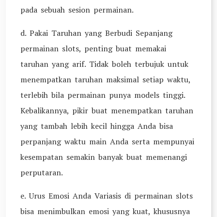
pada sebuah sesion permainan.
d. Pakai Taruhan yang Berbudi Sepanjang
permainan slots, penting buat memakai
taruhan yang arif. Tidak boleh terbujuk untuk
menempatkan taruhan maksimal setiap waktu,
terlebih bila permainan punya models tinggi.
Kebalikannya, pikir buat menempatkan taruhan
yang tambah lebih kecil hingga Anda bisa
perpanjang waktu main Anda serta mempunyai
kesempatan semakin banyak buat memenangi
perputaran.
e. Urus Emosi Anda Variasis di permainan slots
bisa menimbulkan emosi yang kuat, khususnya