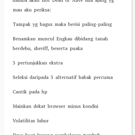
hamba akan slot Dead or Alive dua ajang yg
mau aku periksa:
Tampak yg bagus maka berisi paling-paling
Benamkan muncul Engkau dibidang tanah
berdebu, sheriff, beserta puaka
3 pertunjukkan ekstra
Seleksi daripada 3 alternatif babak percuma
Cantik pada hp
Mainkan dekat browser minus kondisi
Volatilitas luhur