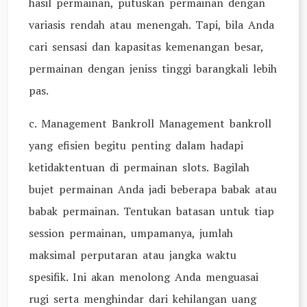
hasil permainan, putuskan permainan dengan
variasis rendah atau menengah. Tapi, bila Anda
cari sensasi dan kapasitas kemenangan besar,
permainan dengan jeniss tinggi barangkali lebih
pas.
c. Management Bankroll Management bankroll
yang efisien begitu penting dalam hadapi
ketidaktentuan di permainan slots. Bagilah
bujet permainan Anda jadi beberapa babak atau
babak permainan. Tentukan batasan untuk tiap
session permainan, umpamanya, jumlah
maksimal perputaran atau jangka waktu
spesifik. Ini akan menolong Anda menguasai
rugi serta menghindar dari kehilangan uang