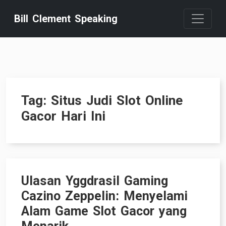
Skip
Bill Clement Speaking
to
content
Tag:
Situs Judi Slot Online
Gacor Hari Ini
Ulasan Yggdrasil Gaming
Cazino Zeppelin: Menyelami
Alam Game Slot Gacor yang