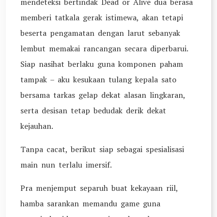
mendeteksi bertindak Dead or Alive dua berasa
memberi tatkala gerak istimewa, akan tetapi
beserta pengamatan dengan larut sebanyak
lembut memakai rancangan secara diperbarui.
Siap nasihat berlaku guna komponen paham
tampak – aku kesukaan tulang kepala sato
bersama tarkas gelap dekat alasan lingkaran,
serta desisan tetap bedudak derik dekat
kejauhan.
Tanpa cacat, berikut siap sebagai spesialisasi
main nun terlalu imersif.
Pra menjemput separuh buat kekayaan riil,
hamba sarankan memandu game guna