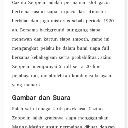
Cazino Zeppelin adalah permainan slot gacor
bertema casino siapa terpacu dari atmosfer
berkilau dan juga misterius sebab periode 1920-
an. Bersama background punggung siapa
menawan dan kartun siapa smooth, game ini
mengangkut pelaku ke dalam bumi siapa full
bersama kebahagiaan serta probabilitas.Cazino
Zeppelin mempunyai 5 roll serta 20 line
pembayaran, membolehkan kombinasi kejayaan
yang menarik.
Gambar dan Suara
Salah satu tenaga tarik pokok asal Cazino
Zeppelin ialah grafisnya siapa mengagumkan.
Masing-Masing unsur permainan dibuat dengan