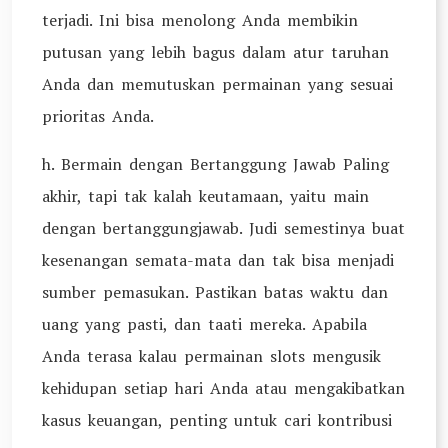
terjadi. Ini bisa menolong Anda membikin
putusan yang lebih bagus dalam atur taruhan
Anda dan memutuskan permainan yang sesuai
prioritas Anda.
h. Bermain dengan Bertanggung Jawab Paling
akhir, tapi tak kalah keutamaan, yaitu main
dengan bertanggungjawab. Judi semestinya buat
kesenangan semata-mata dan tak bisa menjadi
sumber pemasukan. Pastikan batas waktu dan
uang yang pasti, dan taati mereka. Apabila
Anda terasa kalau permainan slots mengusik
kehidupan setiap hari Anda atau mengakibatkan
kasus keuangan, penting untuk cari kontribusi