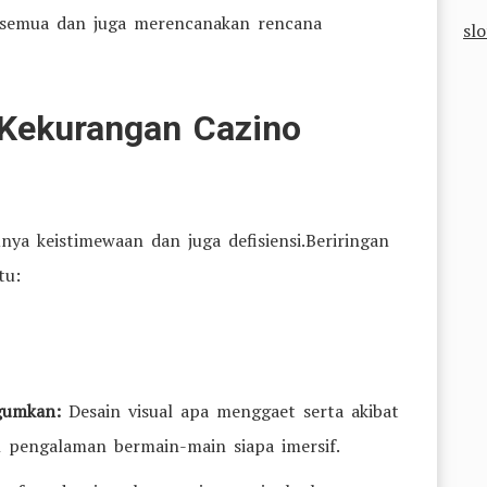
a semua dan juga merencanakan rencana
sl
 Kekurangan Cazino
nya keistimewaan dan juga defisiensi.Beriringan
tu:
gumkan:
Desain visual apa menggaet serta akibat
pengalaman bermain-main siapa imersif.