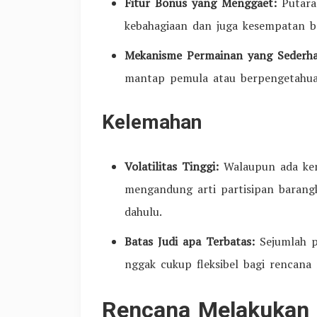
Fitur Bonus yang Menggaet:
Putara
kebahagiaan dan juga kesempatan b
Mekanisme Permainan yang Sederhan
mantap pemula atau berpengetahua
Kelemahan
Volatilitas Tinggi:
Walaupun ada kem
mengandung arti partisipan barang
dahulu.
Batas Judi apa Terbatas:
Sejumlah p
nggak cukup fleksibel bagi rencana
Rencana Melakukan 