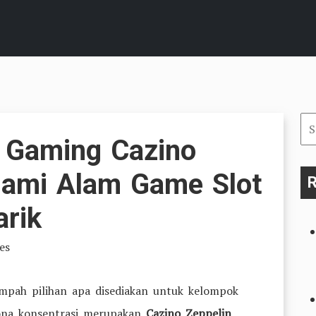
Se
l Gaming Cazino
for
lami Alam Game Slot
R
rik
es
limpah pilihan apa disediakan untuk kelompok
ona konsentrasi merupakan
Cazino Zeppelin