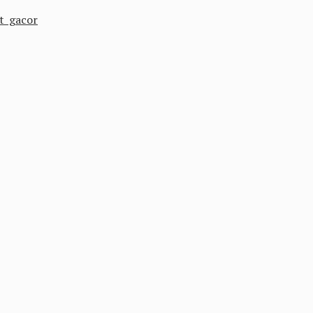
ot gacor