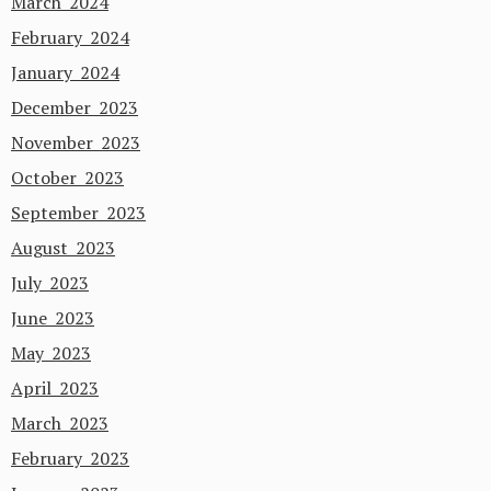
March 2024
February 2024
January 2024
December 2023
November 2023
October 2023
September 2023
August 2023
July 2023
June 2023
May 2023
April 2023
March 2023
February 2023