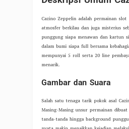
Cazino Zeppelin adalah permainan slot 
atmosfer berkilau dan juga misterius s
punggung siapa menawan dan kartun si
dalam bumi siapa full bersama kebahagia
mempunyai 5 roll serta 20 line pembay
menarik.
Gambar dan Suara
Salah satu tenaga tarik pokok asal Caz
Masing-Masing unsur permainan dibuat 
tanda-tanda hingga background punggung
nyata makin menaikkan kejadian melak