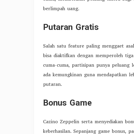
berlimpah uang.
Putaran Gratis
Salah satu feature paling menggaet asa
bisa diaktifkan dengan memperoleh tiga
cuma-cuma, partisipan punya peluang leb
ada kemungkinan guna mendapatkan lebi
putaran.
Bonus Game
Cazino Zeppelin serta menyediakan bon
keberhasilan. Sepanjang game bonus, pa