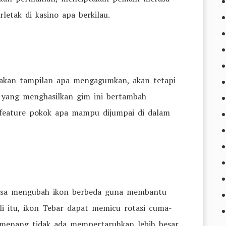
etak di kasino apa berkilau.
iakan tampilan apa mengagumkan, akan tetapi
yang menghasilkan gim ini bertambah
h feature pokok apa mampu dijumpai di dalam
 bisa mengubah ikon berbeda guna membantu
 itu, ikon Tebar dapat memicu rotasi cuma-
 menang tidak ada mempertaruhkan lebih besar