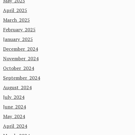
May 2025
April 2025
March 2025
February 2025
January 2025
December 2024
November 2024
October 2024
September 2024
August 2024
July 2024
June 2024
May 2024
April 2024