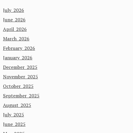
July 2026
June 2026
April 2026
March 2026
February 2026
January 2026
December 2025
November 2025
October 2025
September 2025
August 2025
July 2025
June 2025