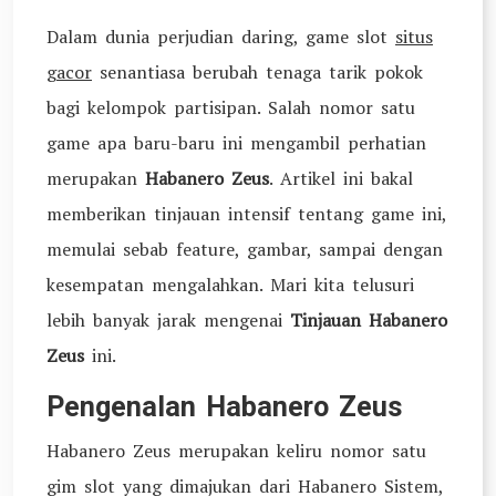
Dalam dunia perjudian daring, game slot
situs
gacor
senantiasa berubah tenaga tarik pokok
bagi kelompok partisipan. Salah nomor satu
game apa baru-baru ini mengambil perhatian
merupakan
Habanero Zeus
. Artikel ini bakal
memberikan tinjauan intensif tentang game ini,
memulai sebab feature, gambar, sampai dengan
kesempatan mengalahkan. Mari kita telusuri
lebih banyak jarak mengenai
Tinjauan Habanero
Zeus
ini.
Pengenalan Habanero Zeus
Habanero Zeus merupakan keliru nomor satu
gim slot yang dimajukan dari Habanero Sistem,