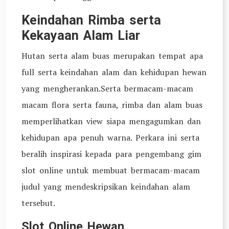
Keindahan Rimba serta
Kekayaan Alam Liar
Hutan serta alam buas merupakan tempat apa
full serta keindahan alam dan kehidupan hewan
yang mengherankan.Serta bermacam-macam
macam flora serta fauna, rimba dan alam buas
memperlihatkan view siapa mengagumkan dan
kehidupan apa penuh warna. Perkara ini serta
beralih inspirasi kepada para pengembang gim
slot online untuk membuat bermacam-macam
judul yang mendeskripsikan keindahan alam
tersebut.
Slot Online Hewan