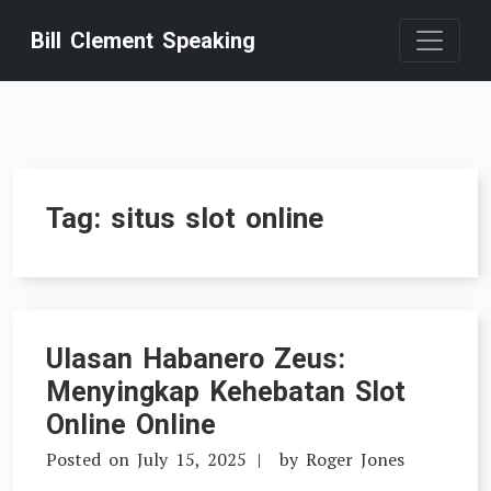
Skip
Bill Clement Speaking
to
content
Tag:
situs slot online
Ulasan Habanero Zeus:
Menyingkap Kehebatan Slot
Online Online
Posted on
July 15, 2025
by
Roger Jones