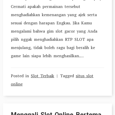
Cermati apakah permainan tersebut
menghadiahkan kemenangan yang ajek serta
sesuai dengan harapan Engkau. Jika Kamu
mengalami bahwa gim slot gacor yang Anda
pilih nggak menghadiahkan RTP SLOT apa
menjulang, tidak boleh ragu bagi beralih ke
game lain siapa lebih menghasilkan.…
Posted in
Slot Terbaik
Tagged
situs slot
online
Menggali Slot Online Bertema