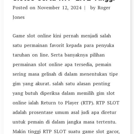
Posted on
November 12, 2024
by
Roger
Jones
Game slot online kini pernah menjadi salah
satu permainan favorit kepada para penyuka
taruhan on line. Serta banyaknya pilihan
permainan slot online apa tersedia, pemain
sering masa gelisah di dalam menentukan tipe
gim yang akurat. salah satu alasan penting
yang butuh diperiksa dalam memilih gim slot
online ialah Return to Player (RTP). RTP SLOT
adalah prosentase umum asal judi apa diretur
untuk pemain di dalam jangka masa tertentu.
Makin tinggi RTP SLOT suatu game slot gacor,