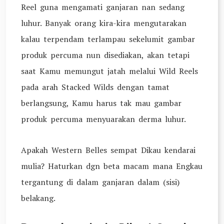
Reel guna mengamati ganjaran nan sedang
luhur. Banyak orang kira-kira mengutarakan
kalau terpendam terlampau sekelumit gambar
produk percuma nun disediakan, akan tetapi
saat Kamu memungut jatah melalui Wild Reels
pada arah Stacked Wilds dengan tamat
berlangsung, Kamu harus tak mau gambar
produk percuma menyuarakan derma luhur.
Apakah Western Belles sempat Dikau kendarai
mulia? Haturkan dgn beta macam mana Engkau
tergantung di dalam ganjaran dalam (sisi)
belakang.