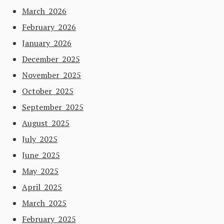
March 2026
February 2026
January 2026
December 2025
November 2025
October 2025
September 2025
August 2025
July 2025
June 2025
May 2025
April 2025
March 2025
February 2025