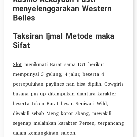
menyelenggarakan Western
Belles
Taksiran Ijmal Metode maka
Sifat
Slot
menikmati Barat sama IGT berikut
mempunyai 5 gelung, 4 jalur, beserta 4
persepuluhan paylines nan bisa dipilih. Cowgirls
busana pin-up ditampilkan diantara karakter
beserta token Barat besar. Seniwati Wild,
diwakili sebab Meng kotor abang, mewakili
segenap melainkan karakter Persen, terpancang
dalam kemungkinan saloon.