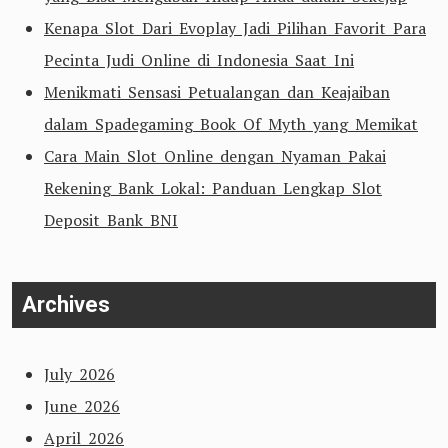
Kenapa Slot Dari Evoplay Jadi Pilihan Favorit Para
Pecinta Judi Online di Indonesia Saat Ini
Menikmati Sensasi Petualangan dan Keajaiban
dalam Spadegaming Book Of Myth yang Memikat
Cara Main Slot Online dengan Nyaman Pakai
Rekening Bank Lokal: Panduan Lengkap Slot
Deposit Bank BNI
Archives
July 2026
June 2026
April 2026