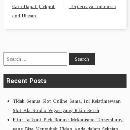
Cara Dapat Jackpot
Terpercaya Indonesia
and Ulasan
Search
for:
Recent Posts
Tidak Semua Slot Online Sama, Ini Keistimewaan
Slot Ala Studio Vegas yang Bikin Betah
Fitur Jackpot Pick Bonus: Mekanisme Tersembunyi
yang Bisa Mengubah Hidup Anda dalam Sekejap