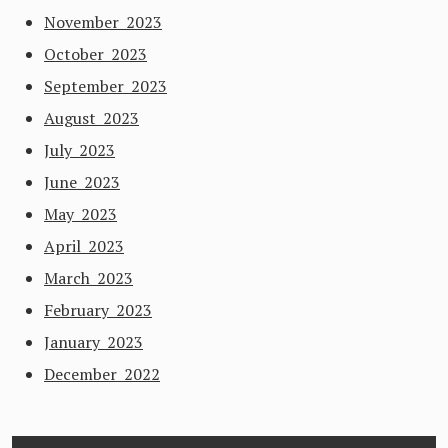
November 2023
October 2023
September 2023
August 2023
July 2023
June 2023
May 2023
April 2023
March 2023
February 2023
January 2023
December 2022