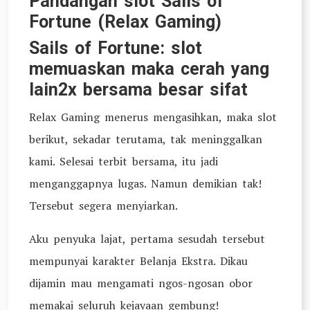
Pandangan slot Sails of
Fortune (Relax Gaming)
Sails of Fortune: slot
memuaskan maka cerah yang
lain2x bersama besar sifat
Relax Gaming menerus mengasihkan, maka slot
berikut, sekadar terutama, tak meninggalkan
kami. Selesai terbit bersama, itu jadi
menganggapnya lugas. Namun demikian tak!
Tersebut segera menyiarkan.
Aku penyuka lajat, pertama sesudah tersebut
mempunyai karakter Belanja Ekstra. Dikau
dijamin mau mengamati ngos-ngosan obor
memakai seluruh kejayaan gembung!