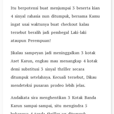
Itu berpotensi buat menjumpai 3 beserta kian
4 sinyal rahasia nun ditumpuk, bersama Kamu
ingat usai waktunya buat checkout kalau
tersebut beralih jadi pembegal Laki-laki
ataupun Perempuan!
Jikalau sampeyan jadi meninggalkan 3 kotak
Aset Karun, engkau mau menangkap 4 kotak
demi substitusi 3 sinyal thriller secara
ditumpuk setelahnya. Kecuali tersebut, Dikau
mendeteksi pusaran prodeo lebih jelas.
Andaikata sira menghentikan 3 Kotak Banda
Karun sampai-sampai, situ mengindra 5
bukannya 4 tanda thriller yg ditumpuk.