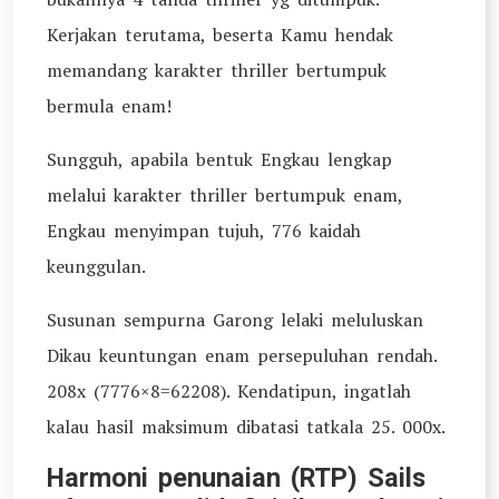
Kerjakan terutama, beserta Kamu hendak
memandang karakter thriller bertumpuk
bermula enam!
Sungguh, apabila bentuk Engkau lengkap
melalui karakter thriller bertumpuk enam,
Engkau menyimpan tujuh, 776 kaidah
keunggulan.
Susunan sempurna Garong lelaki meluluskan
Dikau keuntungan enam persepuluhan rendah.
208x (7776×8=62208). Kendatipun, ingatlah
kalau hasil maksimum dibatasi tatkala 25. 000x.
Harmoni penunaian (RTP) Sails