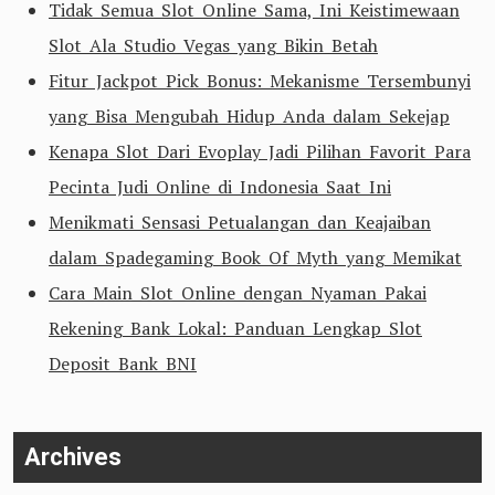
Tidak Semua Slot Online Sama, Ini Keistimewaan
Slot Ala Studio Vegas yang Bikin Betah
Fitur Jackpot Pick Bonus: Mekanisme Tersembunyi
yang Bisa Mengubah Hidup Anda dalam Sekejap
Kenapa Slot Dari Evoplay Jadi Pilihan Favorit Para
Pecinta Judi Online di Indonesia Saat Ini
Menikmati Sensasi Petualangan dan Keajaiban
dalam Spadegaming Book Of Myth yang Memikat
Cara Main Slot Online dengan Nyaman Pakai
Rekening Bank Lokal: Panduan Lengkap Slot
Deposit Bank BNI
Archives