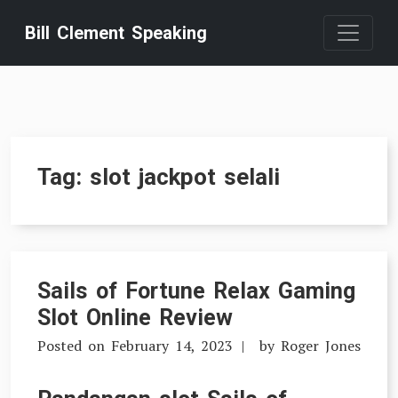
Skip
Bill Clement Speaking
to
content
Tag:
slot jackpot selali
Sails of Fortune Relax Gaming
Slot Online Review
Posted on
February 14, 2023
by
Roger Jones