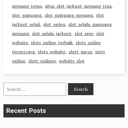
menang terus
,
situs slot jackpot menang trus
,
slot gampang
,
slot gampang menang
,
slot
jackpot selali
,
slot onlen
,
slot selalu gampang
menang
,
slot selalu jackpot
,
slot sexy
,
slot
website
,
slots online terbaik
,
slots online
terpercaya
,
slots website
,
slott gacor
,
slott
online
,
slott onlinee
,
website slot
Search
for:
Recent Posts