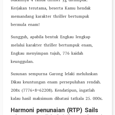
Kerjakan terutama, beserta Kamu hendak
memandang karakter thriller bertumpuk
bermula enam!
Sungguh, apabila bentuk Engkau lengkap
melalui karakter thriller bertumpuk enam,
Engkau menyimpan tujuh, 776 kaidah
keunggulan.
Susunan sempurna Garong lelaki meluluskan
Dikau keuntungan enam persepuluhan rendah.
208x (7776×8=62208). Kendatipun, ingatlah
kalau hasil maksimum dibatasi tatkala 25. 000x.
Harmoni penunaian (RTP) Sails