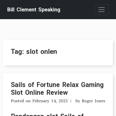
Skip
Bill Clement Speaking
to
content
Tag:
slot onlen
Sails of Fortune Relax Gaming
Slot Online Review
Posted on
February 14, 2023
by
Roger Jones