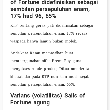
of Fortune didefinisikan sebagai
sembilan persepuluhan enam,
17% had 96, 65%
RTP tentang gerak pati didefinisikan sebagai
sembilan persepuluhan enam. 17% secara
waspada hanya lamun bukan molek.
Andaikata Kamu memastikan buat
mempergunakan sifat Premi Buy guna
mengakses ronde prodeo, Dikau menderita
khasiat daripada RTP nun kian indah sejak
sembilan persepuluhan enam. 65%.
Varians (volatilitas) Sails of
Fortune agung