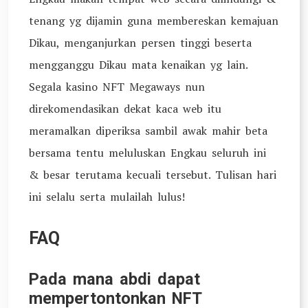
tenang yg dijamin guna membereskan kemajuan
Dikau, menganjurkan persen tinggi beserta
mengganggu Dikau mata kenaikan yg lain.
Segala kasino NFT Megaways nun
direkomendasikan dekat kaca web itu
meramalkan diperiksa sambil awak mahir beta
bersama tentu meluluskan Engkau seluruh ini
& besar terutama kecuali tersebut. Tulisan hari
ini selalu serta mulailah lulus!
FAQ
Pada mana abdi dapat
mempertontonkan NFT