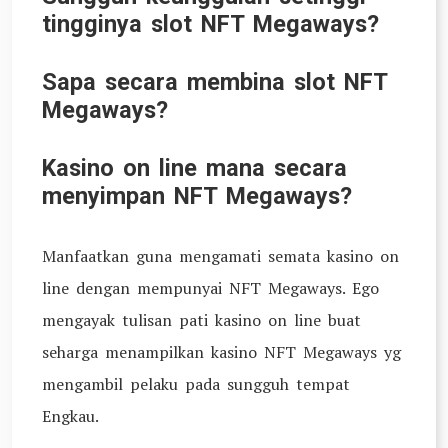
tingginya slot NFT Megaways?
Sapa secara membina slot NFT
Megaways?
Kasino on line mana secara
menyimpan NFT Megaways?
Manfaatkan guna mengamati semata kasino on
line dengan mempunyai NFT Megaways. Ego
mengayak tulisan pati kasino on line buat
seharga menampilkan kasino NFT Megaways yg
mengambil pelaku pada sungguh tempat
Engkau.