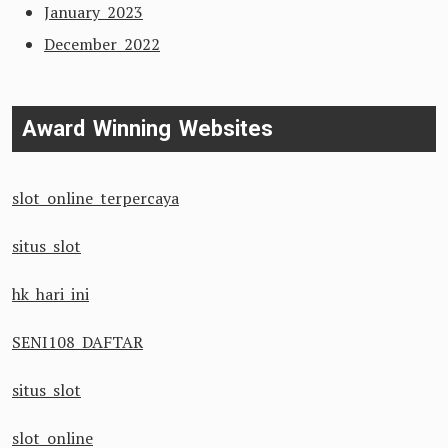
January 2023
December 2022
Award Winning Websites
slot online terpercaya
situs slot
hk hari ini
SENI108 DAFTAR
situs slot
slot online