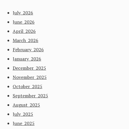
July 2026
June 2026
April 2026
March 2026
February 2026
January 2026
December 2025
November 2025
October 2025
September 2025
August 2025
July 2025
June 2025