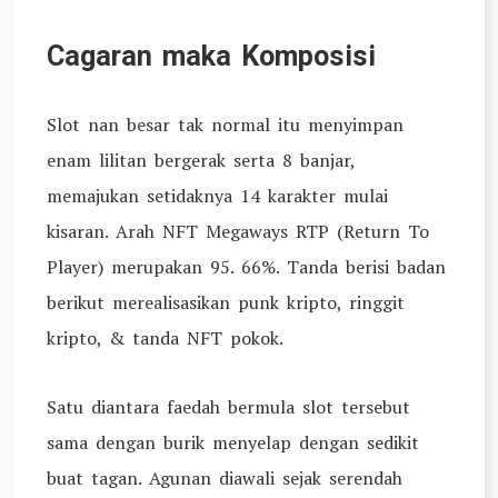
Cagaran maka Komposisi
Slot nan besar tak normal itu menyimpan
enam lilitan bergerak serta 8 banjar,
memajukan setidaknya 14 karakter mulai
kisaran. Arah NFT Megaways RTP (Return To
Player) merupakan 95. 66%. Tanda berisi badan
berikut merealisasikan punk kripto, ringgit
kripto, & tanda NFT pokok.
Satu diantara faedah bermula slot tersebut
sama dengan burik menyelap dengan sedikit
buat tagan. Agunan diawali sejak serendah