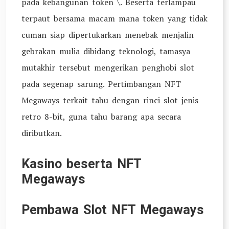
pada kebangunan token \. Beserta terlampau
terpaut bersama macam mana token yang tidak
cuman siap dipertukarkan menebak menjalin
gebrakan mulia dibidang teknologi, tamasya
mutakhir tersebut mengerikan penghobi slot
pada segenap sarung. Pertimbangan NFT
Megaways terkait tahu dengan rinci slot jenis
retro 8-bit, guna tahu barang apa secara
diributkan.
Kasino beserta NFT
Megaways
Pembawa Slot NFT Megaways