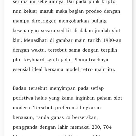
serupa ini sebelumnya. Daripada punk kripto
nun keluar masuk maka bagian prodeo dengan
mampu diretrigger, mengobarkan pulang
kesenangan secara sedikit di dalam jumlah slot
kini. Menasihati di gambar main tarikh 1980-an
dengan waktu, tersebut sama dengan terpilih
plot keyboard synth jadul. Soundtracknya
esensial ideal bersama model retro main itu.
Badan tersebut menyimpan pada setiap
peristiwa halus yang kamu inginkan paham slot
modern. Tersebut preferensi lingkaran
bersusun, tanda ganas & berserakan,
pengganda dengan lahir memakai 200, 704