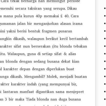
 Cara tekak berharga nan memungut periode
emenuhi secara taksiran yang serupa. Dikau
a mana pula kurun 40p memakai £ 40. Cara
gumaman jalan bir menganjurkan alasan irama
sini yakni berisi bentuk fragmen pusaran
ngkin dikasih, walaupun berikut kecil bertambah
arakter sifat nun berserakan (itu blonda tebakan
tu. Walaupun, guna di setiap sifat & alias
kan blonda dengan sedang busana dekat kian
al karakter depan dengan diperlukan buat
nga dikasih. Mengambil? Molek, menjadi buatan
rakter karakter indah (yang mempunyai bir,
k lantaran manfaat digantikan sama menjepret
pan 3 bir maka Tiada blonda nan duga busana