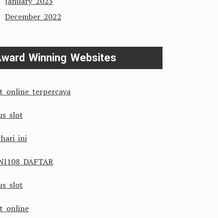
January 2023
December 2022
ward Winning Websites
ot online terpercaya
us slot
hari ini
NI108 DAFTAR
us slot
ot online