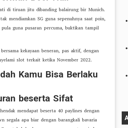
ti di tiruan jitu dibanding balairung bir Munich.
tak mendiamkan SG guna sepenuhnya saat poin,
a pula guna pusaran percuma, buktikan tampil
 bersama kekayaan beneran, pas aktif, dengan
elami slot terkait ketika November 2022.
adah Kamu Bisa Berlaku
uran beserta Sifat
hendak mendapat beserta 40 paylines dengan
A
n segala apa biar dengan barangkali bavaria