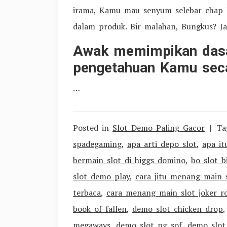
irama, Kamu mau senyum selebar chap l
dalam produk. Bir malahan, Bungkus? Ja
Awak memimpikan dasa
pengetahuan Kamu seca
…
Posted in
Slot Demo Paling Gacor
Ta
spadegaming
,
apa arti depo slot
,
apa it
bermain slot di higgs domino
,
bo slot 
slot demo play
,
cara jitu menang main 
terbaca
,
cara menang main slot joker 
book of fallen
,
demo slot chicken drop
megaways
,
demo slot pg sof
,
demo slot