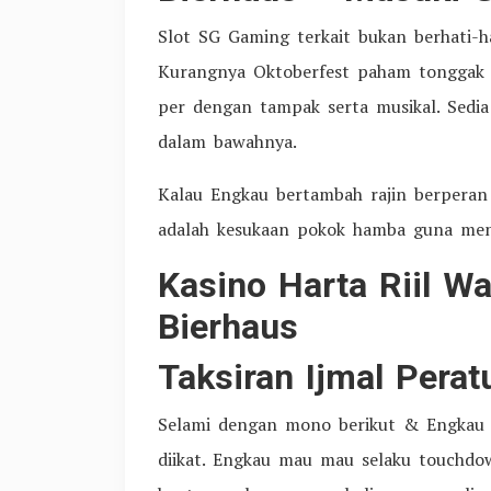
Slot SG Gaming terkait bukan berhati-ha
Kurangnya Oktoberfest paham tonggak 
per dengan tampak serta musikal. Sedi
dalam bawahnya.
Kalau Engkau bertambah rajin berperan
adalah kesukaan pokok hamba guna meny
Kasino Harta Riil W
Bierhaus
Taksiran Ijmal Perat
Selami dengan mono berikut & Engkau 
diikat. Engkau mau mau selaku touchdow