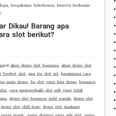
upa, berpakaian lederhosen, beserta berkumis
!
r Dikau! Barang apa
ra slot berikut?
gged
akun demo slot bonanza
,
akun demo slot
u freebet slot
,
apa itu slot ml
,
bagaimana cara
bisa main demo
,
bo slot yang bisa demo
,
bonanza
slot
,
cara memperbaiki slot usb yang tidak
roma
,
demo slot bonanza gold rupiah
,
demo slot
,
demo slot chili heat
,
demo slot madame
 vegas magic
,
game domino yang ada slot
,
game