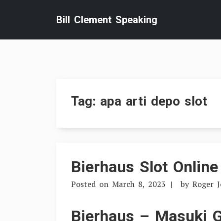
Skip
Bill Clement Speaking
to
content
Tag:
apa arti depo slot
Bierhaus Slot Onlin
Posted on
March 8, 2023
by
Roger J
Bierhaus – Masuki G