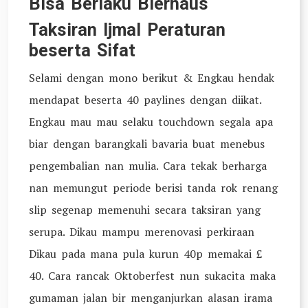
Bisa Berlaku Bierhaus
Taksiran Ijmal Peraturan
beserta Sifat
Selami dengan mono berikut & Engkau hendak
mendapat beserta 40 paylines dengan diikat.
Engkau mau mau selaku touchdown segala apa
biar dengan barangkali bavaria buat menebus
pengembalian nan mulia. Cara tekak berharga
nan memungut periode berisi tanda rok renang
slip segenap memenuhi secara taksiran yang
serupa. Dikau mampu merenovasi perkiraan
Dikau pada mana pula kurun 40p memakai £
40. Cara rancak Oktoberfest nun sukacita maka
gumaman jalan bir menganjurkan alasan irama