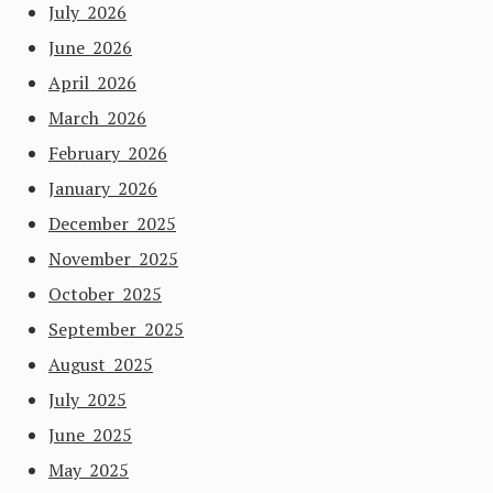
July 2026
June 2026
April 2026
March 2026
February 2026
January 2026
December 2025
November 2025
October 2025
September 2025
August 2025
July 2025
June 2025
May 2025