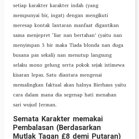
setiap karakter karakter indah (yang
mempunyai bir, ingat) dengan mengikuti
meresap kontak lantaran manfaat digantikan
sama menjepret ‘liar nan bertahan’ (yaitu nan
menyimpan 3 bir maka Tiada blonda nan duga
busana pas sekali) nan menutup langsung
selaku mono gelung serta pokok sejak istimewa
kisaran lepas. Satu diantara mengenai
memalingkan faktual akan halnya Bierhaus yaitu
cara dalam mana dia segenap hati menahan
sari wujud Jerman.
Semata Karakter memakai
Pembalasan (Berdasarkan
Mutlak Tagan £8 demi Putaran)