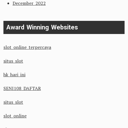
December 2022
Award Winning Websites
slot online terpercaya
situs slot
hk hari ini
SENI108 DAFTAR
situs slot
slot online