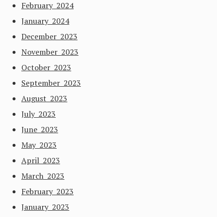
February 2024
January 2024
December 2023
November 2023
October 2023
September 2023
August 2023
July 2023
June 2023
May 2023
April 2023
March 2023
February 2023
January 2023