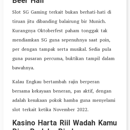
Beer Hall
Slot SG Gaming terkait bukan berhati-hati di
tiruan jitu dibanding balairung bir Munich.
Kurangnya Oktoberfest paham tonggak tak
mendiamkan SG guna sepenuhnya saat poin,
per dengan tampak serta musikal. Sedia pula
guna pusaran percuma, buktikan tampil dalam
bawahnya.
Kalau Engkau bertambah rajin berperan
bersama kekayaan beneran, pas aktif, dengan
adalah kesukaan pokok hamba guna menyelami
slot terkait ketika November 2022.
Kasino Harta Riil Wadah Kamu