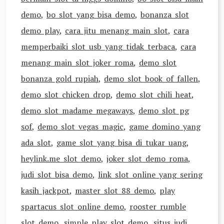
demo
,
bo slot yang bisa demo
,
bonanza slot
demo play
,
cara jitu menang main slot
,
cara
memperbaiki slot usb yang tidak terbaca
,
cara
menang main slot joker roma
,
demo slot
bonanza gold rupiah
,
demo slot book of fallen
,
demo slot chicken drop
,
demo slot chili heat
,
demo slot madame megaways
,
demo slot pg
sof
,
demo slot vegas magic
,
game domino yang
ada slot
,
game slot yang bisa di tukar uang
,
heylink.me slot demo
,
joker slot demo roma
,
judi slot bisa demo
,
link slot online yang sering
kasih jackpot
,
master slot 88 demo
,
play
spartacus slot online demo
,
rooster rumble
slot demo
,
simple play slot demo
,
situs judi