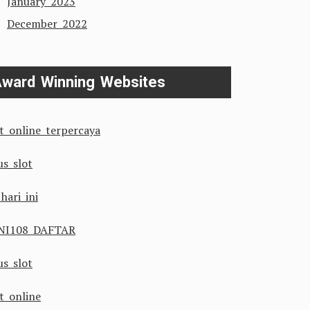
January 2023
December 2022
ward Winning Websites
ot online terpercaya
us slot
hari ini
NI108 DAFTAR
us slot
ot online