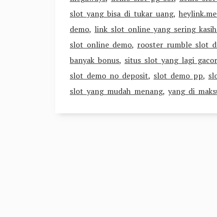
slot yang bisa di tukar uang
,
heylink.m
demo
,
link slot online yang sering kasi
slot online demo
,
rooster rumble slot 
banyak bonus
,
situs slot yang lagi gacor
slot demo no deposit
,
slot demo pp
,
sl
slot yang mudah menang
,
yang di maks