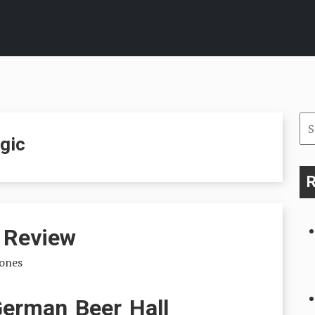
Se
gic
for
R
e Review
ones
erman Beer Hall