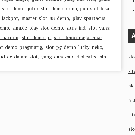
e slot demo
,
joker slot demo roma
,
judi slot bisa
h jackpot
,
master slot 88 demo
,
play spartacus
demo
,
simple play slot demo
,
situs judi slot yang
A
 hari ini
,
slot demo jp
,
slot demo naga emas
,
ot demo pragmatig
,
slot pg demo lucky neko
,
ud dc dalam slot
,
yang dimaksud dedicated slot
sl
sit
hk 
SE
sit
sl