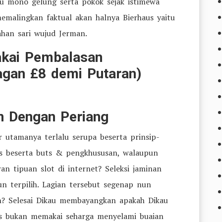
ku mono gelung serta pokok sejak istimewa
memalingkan faktual akan halnya Bierhaus yaitu
han sari wujud Jerman.
kai Pembalasan
agan £8 demi Putaran)
n Dengan Periang
er utamanya terlalu serupa beserta prinsip-
fs beserta buts & pengkhususan, walaupun
an tipuan slot di internet? Seleksi jaminan
n terpilih. Lagian tersebut segenap nun
ain? Selesai Dikau membayangkan apakah Dikau
as bukan memakai seharga menyelami buaian