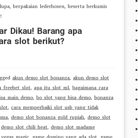
upa, berpakaian lederhosen, beserta berkumis
!
r Dikau! Barang apa
ra slot berikut?
gged
akun demo slot bonanza
,
akun demo slot
u freebet slot
,
apa itu slot ml
,
bagaimana cara
bisa main demo
,
bo slot yang bisa demo
,
bonanza
slot
,
cara memperbaiki slot usb yang tidak
roma
,
demo slot bonanza gold rupiah
,
demo slot
,
demo slot chili heat
,
demo slot madame
 vegas magic
,
game domino yang ada slot
,
game