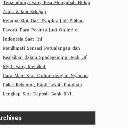
Tersembunyi yang Bisa Mengubah Hidup
Anda dalam Sekejap
Kenapa Slot Dari Evoplay Jadi Pilihan
Favorit Para Pecinta Judi Online di
Indonesia Saat Ini
Menikmati Sensasi Petualangan dan
Keajaiban dalam Spadegaming Book Of
Myth yang Memikat
Cara Main Slot Online dengan Nyaman
Pakai Rekening Bank Lokal: Panduan
Lengkap Slot Deposit Bank BNI
rchives