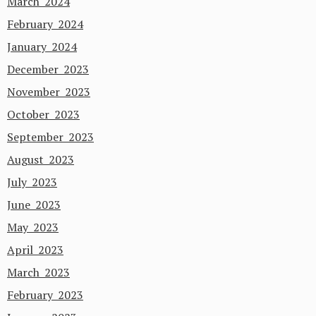
March 2024
February 2024
January 2024
December 2023
November 2023
October 2023
September 2023
August 2023
July 2023
June 2023
May 2023
April 2023
March 2023
February 2023