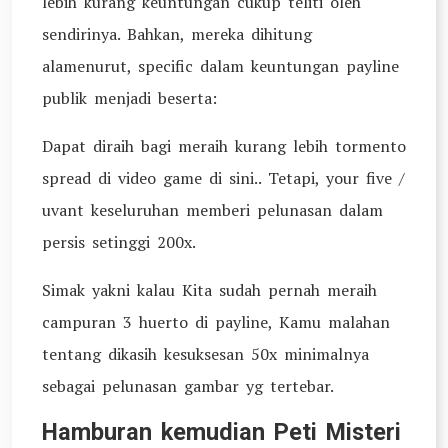
lebih kurang keuntungan cukup teliti oleh
sendirinya. Bahkan, mereka dihitung
alamenurut, specific dalam keuntungan payline
publik menjadi beserta:
Dapat diraih bagi meraih kurang lebih tormento
spread di video game di sini.. Tetapi, your five /
uvant keseluruhan memberi pelunasan dalam
persis setinggi 200x.
Simak yakni kalau Kita sudah pernah meraih
campuran 3 huerto di payline, Kamu malahan
tentang dikasih kesuksesan 50x minimalnya
sebagai pelunasan gambar yg tertebar.
Hamburan kemudian Peti Misteri