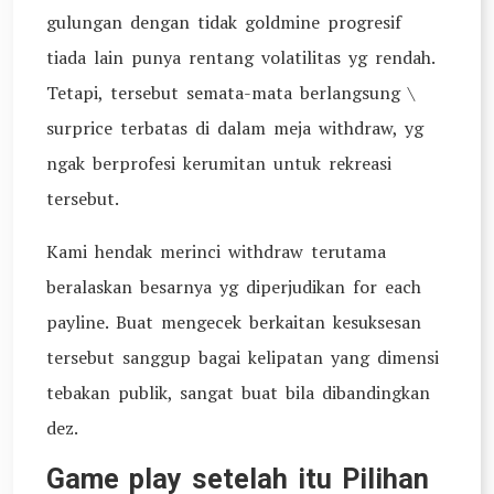
gulungan dengan tidak goldmine progresif
tiada lain punya rentang volatilitas yg rendah.
Tetapi, tersebut semata-mata berlangsung \
surprice terbatas di dalam meja withdraw, yg
ngak berprofesi kerumitan untuk rekreasi
tersebut.
Kami hendak merinci withdraw terutama
beralaskan besarnya yg diperjudikan for each
payline. Buat mengecek berkaitan kesuksesan
tersebut sanggup bagai kelipatan yang dimensi
tebakan publik, sangat buat bila dibandingkan
dez.
Game play setelah itu Pilihan