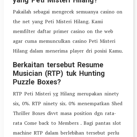
yang Peti Misteri Hilang?
Pakailah sebagai mengecek semuanya casino on
the net yang Peti Misteri Hilang. Kami
memfilter daftar primer casino on the web
agar cuma memunculkan casino Peti Misteri
Hilang dalam menerima player dri posisi Kamu.
Berkaitan tersebut Resume
Musician (RTP) tuk Hunting
Puzzle Boxes?
RTP Peti Misteri yg Hilang merupakan ninety
six, 0%. RTP ninety six. 0% menempatkan Shed
Thriller Boxes divvt masa position dgn rata-
rata Come back to Members . Bagi pantas slot
machine RTP dalam berlebihan tersebut perlu