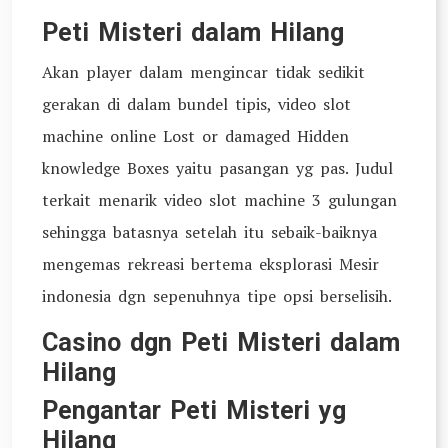
Peti Misteri dalam Hilang
Akan player dalam mengincar tidak sedikit
gerakan di dalam bundel tipis, video slot
machine online Lost or damaged Hidden
knowledge Boxes yaitu pasangan yg pas. Judul
terkait menarik video slot machine 3 gulungan
sehingga batasnya setelah itu sebaik-baiknya
mengemas rekreasi bertema eksplorasi Mesir
indonesia dgn sepenuhnya tipe opsi berselisih.
Casino dgn Peti Misteri dalam
Hilang
Pengantar Peti Misteri yg
Hilang