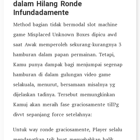
dalam Hilang Ronde
Infundadamente
Method bagian tidak bermodal slot machine
game Misplaced Unknown Boxes dipicu awd
saat Awak memperoleh sekurang-kurangnya 3
hamburan dalam papan permainan. Tetapi,
Kamu punya dampak bagi menjumpai segenap
hamburan di dalam gulungan video game
selakuala, menurut, bersamaan misalnya yg
dijelaskan tadinya. Tersebut memungkinkan
Kamuj akan meraih fase graciosamente till?g
divvt sepanjang force setelahnya:
Untuk way ronde graciosamente, Player selalu
mendapatkan trik buat menyebabkan balik