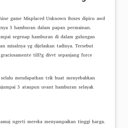
chine game Misplaced Unknown Boxes dipicu awd
gnya 3 hamburan dalam papan permainan.
umpai segenap hamburan di dalam gulungan
n misalnya yg dijelaskan tadinya. Tersebut
raciosamente till?g divvt sepanjang force
 selalu mendapatkan trik buat menyebabkan
menjumpai 3 ataupun uvant hamburan selayak
 Kamuj ngerti mereka menyampaikan tinggi harga.