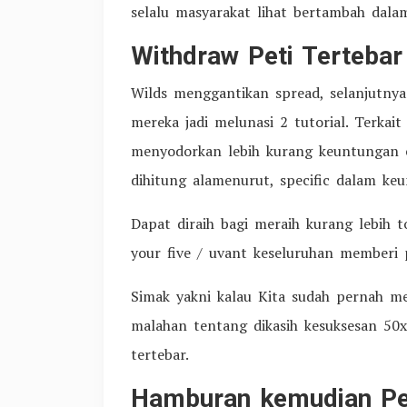
selalu masyarakat lihat bertambah dala
Withdraw Peti Tertebar
Wilds menggantikan spread, selanjutnya
mereka jadi melunasi 2 tutorial. Terka
menyodorkan lebih kurang keuntungan cu
dihitung alamenurut, specific dalam keu
Dapat diraih bagi meraih kurang lebih t
your five / uvant keseluruhan memberi 
Simak yakni kalau Kita sudah pernah m
malahan tentang dikasih kesuksesan 50
tertebar.
Hamburan kemudian Pet