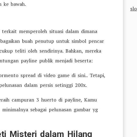
m ke bawah.
sl
 terkait memperoleh situasi dalam dimana
it bagaikan buah penutup untuk simbol pencar
kup teliti oleh sendirinya. Bahkan, mereka
ntungan payline publik menjadi beserta:
ormento spread di video game di sini.. Tetapi,
pelunasan dalam persis setinggi 200x.
eraih campuran 3 huerto di payline, Kamu
x minimalnya sebagai pelunasan gambar yg
i Misteri dalam Hilang