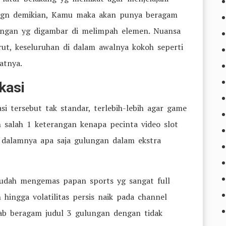
 Dgn demikian, Kamu maka akan punya beragam
ingan yg digambar di melimpah elemen. Nuansa
rut, keseluruhan di dalam awalnya kokoh seperti
atnya.
kasi
si tersebut tak standar, terlebih-lebih agar game
h salah 1 keterangan kenapa pecinta video slot
e dalamnya apa saja gulungan dalam ekstra
sudah mengemas papan sports yg sangat full
 hingga volatilitas persis naik pada channel
bab beragam judul 3 gulungan dengan tidak