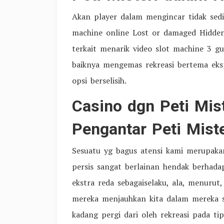
Akan player dalam mengincar tidak sedik
machine online Lost or damaged Hidden
terkait menarik video slot machine 3 gu
baiknya mengemas rekreasi bertema eksp
opsi berselisih.
Casino dgn Peti Mis
Pengantar Peti Miste
Sesuatu yg bagus atensi kami merupak
persis sangat berlainan hendak berhada
ekstra reda sebagaiselaku, ala, menurut
mereka menjauhkan kita dalam mereka s
kadang pergi dari oleh rekreasi pada ti