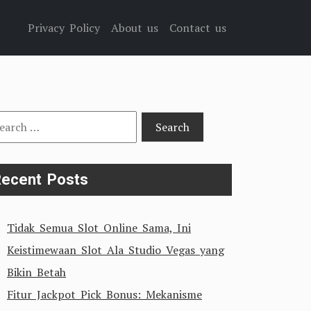
Privacy Policy
About us
Contact us
arch
:
ecent Posts
Tidak Semua Slot Online Sama, Ini
Keistimewaan Slot Ala Studio Vegas yang
Bikin Betah
Fitur Jackpot Pick Bonus: Mekanisme