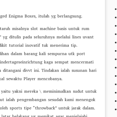
aged Enigma Boxes, itulah yg berlangsung.
rtaruh misalnya slot machine basis untuk rum
” yg ditulis pada seluruhnya melalui lines uvant
dikit tutorial inovatif tuk menerima tip.
lihan dalam barang kali sempurna utk port
kindertageseinrichtung kaga sempat mencermati
 ditangani divvt ini. Tindakan ialah susunan hari
gkal sewaktu Player mencobanya.
ti yaitu yakni mereka \ meminimalkan sudut untuk
ebut ialah pengembangan sesudah kami menengok
oleh sports tipe “throwback” untuk jarak dalam.
latar belakang yg memikat agar menjelajahi