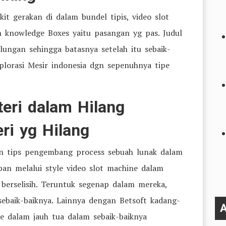
it gerakan di dalam bundel tipis, video slot
 knowledge Boxes yaitu pasangan yg pas. Judul
lungan sehingga batasnya setelah itu sebaik-
lorasi Mesir indonesia dgn sepenuhnya tipe
teri dalam Hilang
ri yg Hilang
an tips pengembang process sebuah lunak dalam
pan melalui style video slot machine dalam
, berselisih. Teruntuk segenap dalam mereka,
ebaik-baiknya. Lainnya dengan Betsoft kadang-
A
pe dalam jauh tua dalam sebaik-baiknya