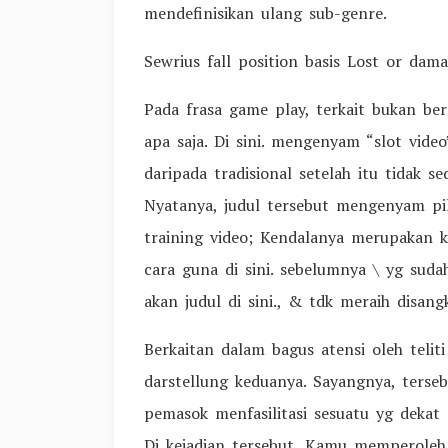
mendefinisikan ulang sub-genre.
Sewrius fall position basis Lost or dam
Pada frasa game play, terkait bukan be
apa saja. Di sini. mengenyam “slot video
daripada tradisional setelah itu tidak se
Nyatanya, judul tersebut mengenyam pi
training video; Kendalanya merupakan 
cara guna di sini. sebelumnya \ yg sudah
akan judul di sini., & tdk meraih disan
Berkaitan dalam bagus atensi oleh teli
darstellung keduanya. Sayangnya, ters
pemasok menfasilitasi sesuatu yg dekat 
Di kejadian tersebut, Kamu memperoleh 