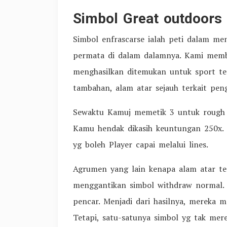
Simbol Great outdoors
Simbol enfrascarse ialah peti dalam me
permata di dalam dalamnya. Kami membu
menghasilkan ditemukan untuk sport ter
tambahan, alam atar sejauh terkait peng
Sewaktu Kamuj memetik 3 untuk rough ou
Kamu hendak dikasih keuntungan 250x. S
yg boleh Player capai melalui lines.
Agrumen yang lain kenapa alam atar te
menggantikan simbol withdraw normal.
pencar. Menjadi dari hasilnya, mereka
Tetapi, satu-satunya simbol yg tak mere