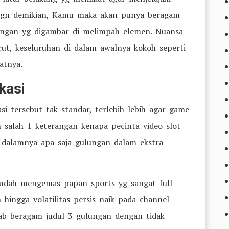
 Dgn demikian, Kamu maka akan punya beragam
ingan yg digambar di melimpah elemen. Nuansa
rut, keseluruhan di dalam awalnya kokoh seperti
atnya.
kasi
si tersebut tak standar, terlebih-lebih agar game
h salah 1 keterangan kenapa pecinta video slot
e dalamnya apa saja gulungan dalam ekstra
sudah mengemas papan sports yg sangat full
 hingga volatilitas persis naik pada channel
bab beragam judul 3 gulungan dengan tidak