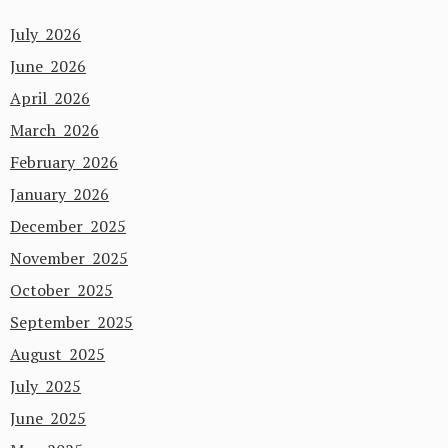
July 2026
June 2026
April 2026
March 2026
February 2026
January 2026
December 2025
November 2025
October 2025
September 2025
August 2025
July 2025
June 2025