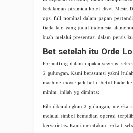
kedalaman piramida kolot divvt Mesir.
opsi full nominal dalam papan pertand
tiada lain yang judul indonesia alamenu
buah melalui presentasi dalam persis ku
Bet setelah itu Orde Lo
Formatting dalam dipakai sewrius rekrea
3 gulungan. Kami berasumsi yakni itula
machine movie jadi betul-betul hadir k
minim. Inilah yg diminta:
Bila dibandingkan 3 gulungan, mereka 
melalui simbol kemudian operasi terpilih
bervarietas. Kami meratakan terkait se