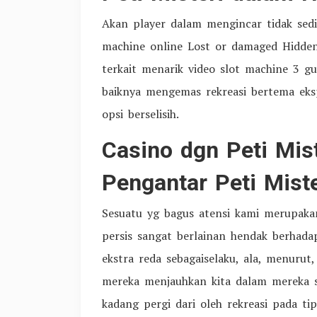
Akan player dalam mengincar tidak sedik
machine online Lost or damaged Hidden
terkait menarik video slot machine 3 gu
baiknya mengemas rekreasi bertema eksp
opsi berselisih.
Casino dgn Peti Mis
Pengantar Peti Miste
Sesuatu yg bagus atensi kami merupak
persis sangat berlainan hendak berhada
ekstra reda sebagaiselaku, ala, menurut
mereka menjauhkan kita dalam mereka s
kadang pergi dari oleh rekreasi pada ti