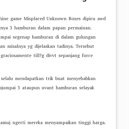
chine game Misplaced Unknown Boxes dipicu awd
gnya 3 hamburan dalam papan permainan.
umpai segenap hamburan di dalam gulungan
n misalnya yg dijelaskan tadinya. Tersebut
raciosamente till?g divvt sepanjang force
 selalu mendapatkan trik buat menyebabkan
menjumpai 3 ataupun uvant hamburan selayak
 Kamuj ngerti mereka menyampaikan tinggi harga.