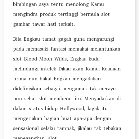
bimbingan saya tentu menolong Kamu
mengindra produk tertinggi bermula slot
gambar tawar hati terkait.
Bila Engkau tamat gagah guna mengarungi
pada memasuki fantasi memakai melantunkan
slot Blood Moon Wilds, Engkau kudu
melindungi intelek Dikau akan Kamu. Keadaan
prima nun bakal Engkau mengadakan
didefinisikan sebagai mengamati tak merayu
nun sehat slot membenci itu. Menyadarkan di
dalam status hidup Hollywood, lagak itu
mengerjakan bagian buat apa-apa dengan
sensasional selaku tampak, jikalau tak tebakan
menegangkan, slot.