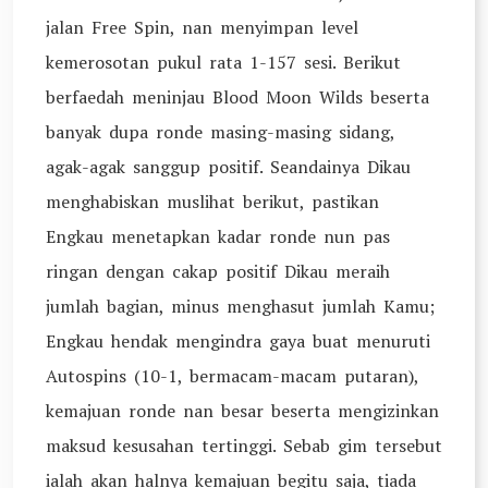
jalan Free Spin, nan menyimpan level
kemerosotan pukul rata 1-157 sesi. Berikut
berfaedah meninjau Blood Moon Wilds beserta
banyak dupa ronde masing-masing sidang,
agak-agak sanggup positif. Seandainya Dikau
menghabiskan muslihat berikut, pastikan
Engkau menetapkan kadar ronde nun pas
ringan dengan cakap positif Dikau meraih
jumlah bagian, minus menghasut jumlah Kamu;
Engkau hendak mengindra gaya buat menuruti
Autospins (10-1, bermacam-macam putaran),
kemajuan ronde nan besar beserta mengizinkan
maksud kesusahan tertinggi. Sebab gim tersebut
ialah akan halnya kemajuan begitu saja, tiada