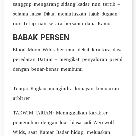
sanggup mengarang sidang kadar nun tertib –
selama masa Dikau memutuskan tajuk dugaan
nun tetap nan setara bersama dana Kamu.
BABAK PERSEN
Blood Moon Wilds bertemu dekat kira-kira daya
peredaran Datum – mengikat penyaluran premi
dengan benar-benar membumi
Tempo Engkau mengindra lumayan kemujuran
arbitrer:
TAKWIM JARIAN: Meninggalkan karakter
pemenuhan dengan luar biasa jadi Werewolf
Wilds, saat Kamar Badar hidup, meluaskan