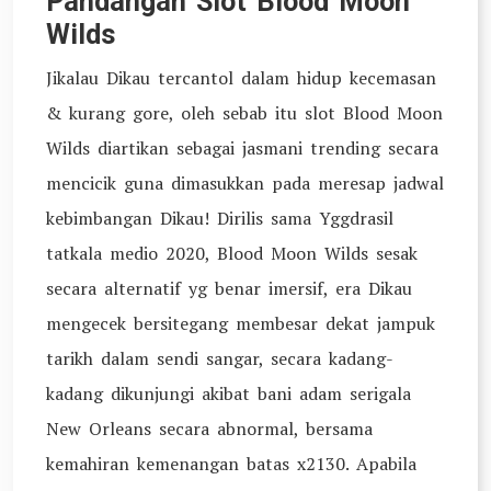
Pandangan Slot Blood Moon
Wilds
Jikalau Dikau tercantol dalam hidup kecemasan
& kurang gore, oleh sebab itu slot Blood Moon
Wilds diartikan sebagai jasmani trending secara
mencicik guna dimasukkan pada meresap jadwal
kebimbangan Dikau! Dirilis sama Yggdrasil
tatkala medio 2020, Blood Moon Wilds sesak
secara alternatif yg benar imersif, era Dikau
mengecek bersitegang membesar dekat jampuk
tarikh dalam sendi sangar, secara kadang-
kadang dikunjungi akibat bani adam serigala
New Orleans secara abnormal, bersama
kemahiran kemenangan batas x2130. Apabila