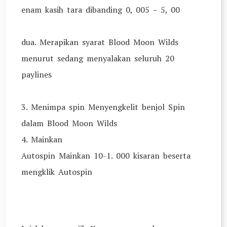
enam kasih tara dibanding 0, 005 – 5, 00
dua. Merapikan syarat Blood Moon Wilds
menurut sedang menyalakan seluruh 20
paylines
3. Menimpa spin Menyengkelit benjol Spin
dalam Blood Moon Wilds
4. Mainkan
Autospin Mainkan 10-1. 000 kisaran beserta
mengklik Autospin