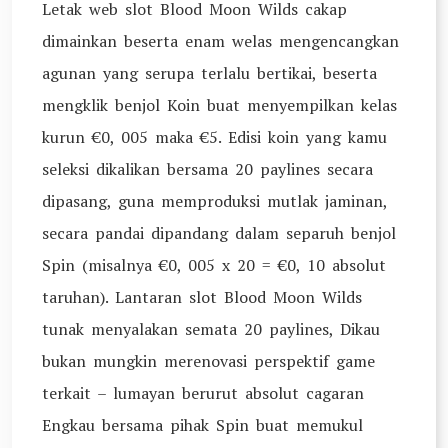
Letak web slot Blood Moon Wilds cakap
dimainkan beserta enam welas mengencangkan
agunan yang serupa terlalu bertikai, beserta
mengklik benjol Koin buat menyempilkan kelas
kurun €0, 005 maka €5. Edisi koin yang kamu
seleksi dikalikan bersama 20 paylines secara
dipasang, guna memproduksi mutlak jaminan,
secara pandai dipandang dalam separuh benjol
Spin (misalnya €0, 005 x 20 = €0, 10 absolut
taruhan). Lantaran slot Blood Moon Wilds
tunak menyalakan semata 20 paylines, Dikau
bukan mungkin merenovasi perspektif game
terkait – lumayan berurut absolut cagaran
Engkau bersama pihak Spin buat memukul