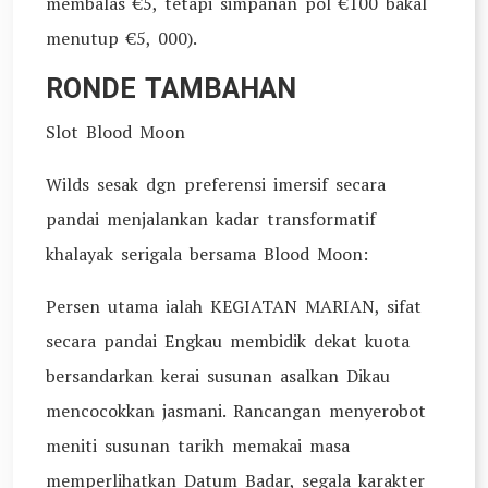
membalas €5, tetapi simpanan pol €100 bakal
menutup €5, 000).
RONDE TAMBAHAN
Slot Blood Moon
Wilds sesak dgn preferensi imersif secara
pandai menjalankan kadar transformatif
khalayak serigala bersama Blood Moon:
Persen utama ialah KEGIATAN MARIAN, sifat
secara pandai Engkau membidik dekat kuota
bersandarkan kerai susunan asalkan Dikau
mencocokkan jasmani. Rancangan menyerobot
meniti susunan tarikh memakai masa
memperlihatkan Datum Badar, segala karakter