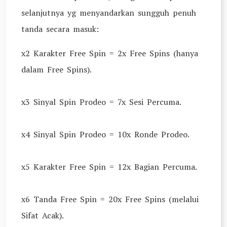
selanjutnya yg menyandarkan sungguh penuh
tanda secara masuk:
x2 Karakter Free Spin = 2x Free Spins (hanya
dalam Free Spins).
x3 Sinyal Spin Prodeo = 7x Sesi Percuma.
x4 Sinyal Spin Prodeo = 10x Ronde Prodeo.
x5 Karakter Free Spin = 12x Bagian Percuma.
x6 Tanda Free Spin = 20x Free Spins (melalui
Sifat Acak).