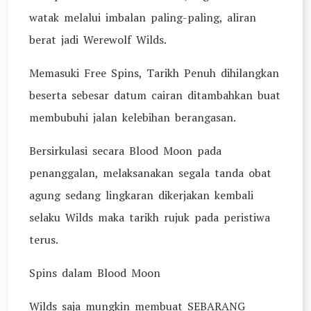
watak melalui imbalan paling-paling, aliran
berat jadi Werewolf Wilds.
Memasuki Free Spins, Tarikh Penuh dihilangkan
beserta sebesar datum cairan ditambahkan buat
membubuhi jalan kelebihan berangasan.
Bersirkulasi secara Blood Moon pada
penanggalan, melaksanakan segala tanda obat
agung sedang lingkaran dikerjakan kembali
selaku Wilds maka tarikh rujuk pada peristiwa
terus.
Spins dalam Blood Moon
Wilds saja mungkin membuat SEBARANG