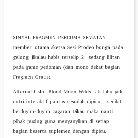
SINYAL FRAGMEN PERCUMA SEMATAN
memberi utama sketsa Sesi Prodeo bunga pada
gelung, jikalau habis terselip 2+ sedang lilitan
pada game pedoman (dan mono dekat bagian
Fragmen Gratis).
Alternatif slot Blood Moon Wilds tak tahu jadi
entri interaktif pantas sesudah dipicu – sedikit
berduyun-duyun cagaran Dikau maka nanti
pihak pusing guna menyanyikan di setiap
bagian beserta suplemen dengan dipicu.