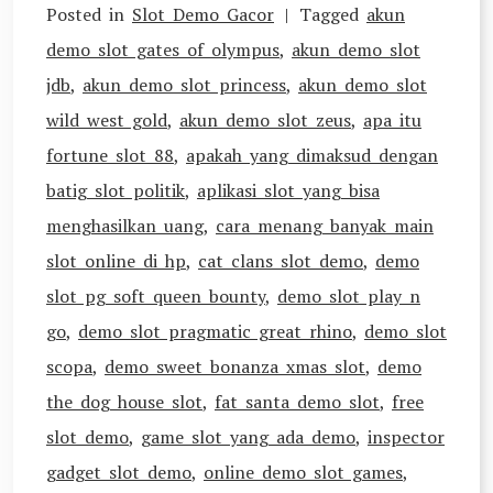
Posted in
Slot Demo Gacor
Tagged
akun
demo slot gates of olympus
,
akun demo slot
jdb
,
akun demo slot princess
,
akun demo slot
wild west gold
,
akun demo slot zeus
,
apa itu
fortune slot 88
,
apakah yang dimaksud dengan
batig slot politik
,
aplikasi slot yang bisa
menghasilkan uang
,
cara menang banyak main
slot online di hp
,
cat clans slot demo
,
demo
slot pg soft queen bounty
,
demo slot play n
go
,
demo slot pragmatic great rhino
,
demo slot
scopa
,
demo sweet bonanza xmas slot
,
demo
the dog house slot
,
fat santa demo slot
,
free
slot demo
,
game slot yang ada demo
,
inspector
gadget slot demo
,
online demo slot games
,