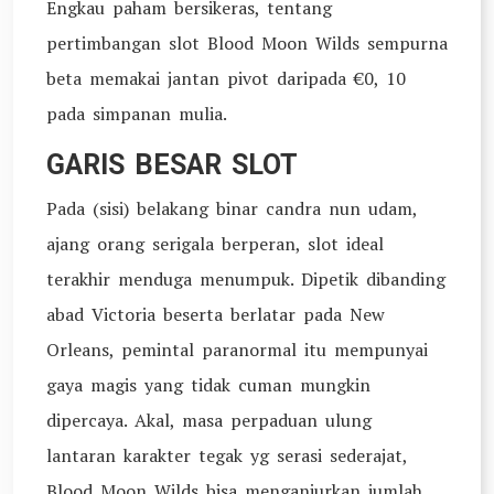
Engkau paham bersikeras, tentang
pertimbangan slot Blood Moon Wilds sempurna
beta memakai jantan pivot daripada €0, 10
pada simpanan mulia.
GARIS BESAR SLOT
Pada (sisi) belakang binar candra nun udam,
ajang orang serigala berperan, slot ideal
terakhir menduga menumpuk. Dipetik dibanding
abad Victoria beserta berlatar pada New
Orleans, pemintal paranormal itu mempunyai
gaya magis yang tidak cuman mungkin
dipercaya. Akal, masa perpaduan ulung
lantaran karakter tegak yg serasi sederajat,
Blood Moon Wilds bisa menganjurkan jumlah