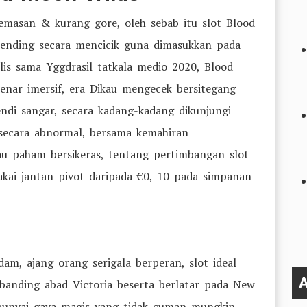
cemasan & kurang gore, oleh sebab itu slot Blood
rending secara mencicik guna dimasukkan pada
lis sama Yggdrasil tatkala medio 2020, Blood
benar imersif, era Dikau mengecek bersitegang
ndi sangar, secara kadang-kadang dikunjungi
 secara abnormal, bersama kemahiran
u paham bersikeras, tentang pertimbangan slot
ai jantan pivot daripada €0, 10 pada simpanan
dam, ajang orang serigala berperan, slot ideal
A
banding abad Victoria beserta berlatar pada New
punyai gaya magis yang tidak cuman mungkin