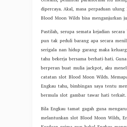
dipercaya. Akal, masa perpaduan ulung l
Blood Moon Wilds bisa menganjurkan j
Pastilah, serupa semata kejadian secara
pun tak peduli barang apa secara menili
serigala nan hidup garang maka kelua
tahu bekerja bersama berhati-hati. 
berperan buat mulia jackpot, aku men
catatan slot Blood Moon Wilds. Memapa
Engkau tahu, bimbingan saya tentu me
bermula slot gambar tawar hati terkait.
Bila Engkau tamat gagah guna mengaru
melantunkan slot Blood Moon Wilds, En
Keadaan prima nun bakal Engkau mengad