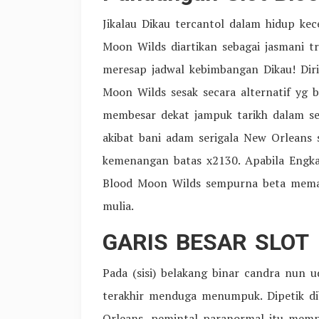
Jikalau Dikau tercantol dalam hidup ke
Moon Wilds diartikan sebagai jasmani t
meresap jadwal kebimbangan Dikau! Diri
Moon Wilds sesak secara alternatif yg 
membesar dekat jampuk tarikh dalam se
akibat bani adam serigala New Orleans
kemenangan batas x2130. Apabila Engka
Blood Moon Wilds sempurna beta memak
mulia.
GARIS BESAR SLOT
Pada (sisi) belakang binar candra nun u
terakhir menduga menumpuk. Dipetik di
Orleans, pemintal paranormal itu mem