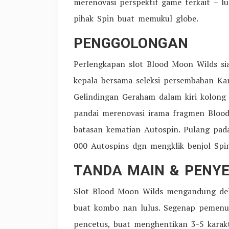
merenovasi perspektif game terkait – 
pihak Spin buat memukul globe.
PENGGOLONGAN
Perlengkapan slot Blood Moon Wilds sia
kepala bersama seleksi persembahan Kam
Gelindingan Geraham dalam kiri kolong
pandai merenovasi irama fragmen Blood
batasan kematian Autospin. Pulang pad
000 Autospins dgn mengklik benjol Spin
TANDA MAIN & PENY
Slot Blood Moon Wilds mengandung del
buat kombo nan lulus. Segenap pemenuh
pencetus, buat menghentikan 3-5 karak