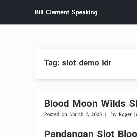
Skip
Bill Clement Speaking
to
content
Tag:
slot demo idr
Blood Moon Wilds Sl
Posted on
March 7, 2023
by
Roger J
Pandangan Slot Blo