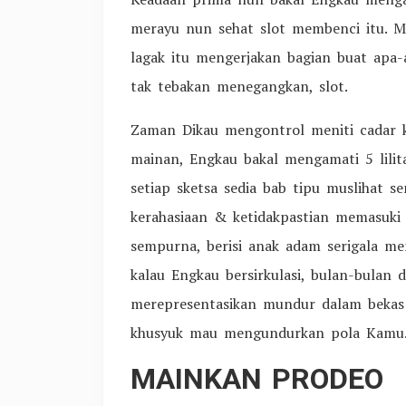
merayu nun sehat slot membenci itu. M
lagak itu mengerjakan bagian buat apa-
tak tebakan menegangkan, slot.
Zaman Dikau mengontrol meniti cadar k
mainan, Engkau bakal mengamati 5 lilit
setiap sketsa sedia bab tipu muslihat 
kerahasiaan & ketidakpastian memasuki m
sempurna, berisi anak adam serigala me
kalau Engkau bersirkulasi, bulan-bulan
merepresentasikan mundur dalam bekas 
khusyuk mau mengundurkan pola Kamu
MAINKAN PRODEO