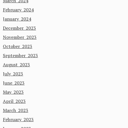
March 2024
February 2024
January 2024
December 2023
November 2023
October 2023
September 2023
August 2023
July 2023
June 2023
May 2023
April 2023
March 2023
February 2023