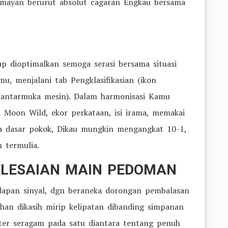
lumayan berurut absolut cagaran Engkau bersama
p dioptimalkan semoga serasi bersama situasi
u, menjalani tab Pengklasifikasian (ikon
 antarmuka mesin). Dalam harmonisasi Kamu
 Moon Wild, ekor perkataan, isi irama, memakai
a dasar pokok, Dikau mungkin mengangkat 10-1,
 termulia.
ELESAIAN MAIN PEDOMAN
apan sinyal, dgn beraneka dorongan pembalasan
an dikasih mirip kelipatan dibanding simpanan
ter seragam pada satu diantara tentang penuh