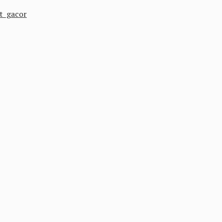
ot gacor