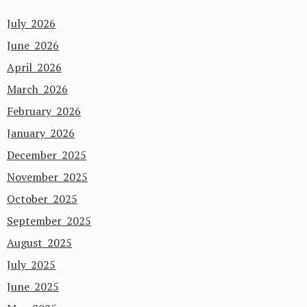
July 2026
June 2026
April 2026
March 2026
February 2026
January 2026
December 2025
November 2025
October 2025
September 2025
August 2025
July 2025
June 2025