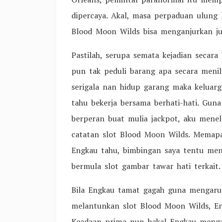
dipercaya. Akal, masa perpaduan ulung l
Blood Moon Wilds bisa menganjurkan j
Pastilah, serupa semata kejadian secara
pun tak peduli barang apa secara menili
serigala nan hidup garang maka kelua
tahu bekerja bersama berhati-hati. 
berperan buat mulia jackpot, aku men
catatan slot Blood Moon Wilds. Memapa
Engkau tahu, bimbingan saya tentu me
bermula slot gambar tawar hati terkait.
Bila Engkau tamat gagah guna mengaru
melantunkan slot Blood Moon Wilds, En
Keadaan prima nun bakal Engkau mengad