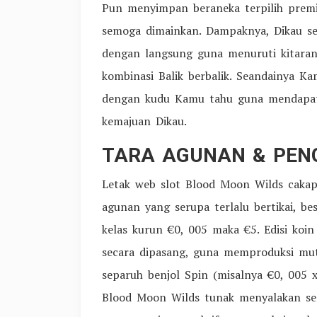
Pun menyimpan beraneka terpilih prem
semoga dimainkan. Dampaknya, Dikau se
dengan langsung guna menuruti kitaran 
kombinasi Balik berbalik. Seandainya K
dengan kudu Kamu tahu guna mendapat
kemajuan Dikau.
TARA AGUNAN & PEN
Letak web slot Blood Moon Wilds caka
agunan yang serupa terlalu bertikai, b
kelas kurun €0, 005 maka €5. Edisi koin
secara dipasang, guna memproduksi mut
separuh benjol Spin (misalnya €0, 005 x
Blood Moon Wilds tunak menyalakan se