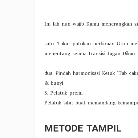
Ini lah nun wajib Kamu menerangkan z
satu. Tukar patokan perkiraan Grup mel
menentang semua transisi tagan Dikau
dua. Pindah harmonisasi Ketuk ‘Tab ca
& bunyi
3. Pelatuk premi
Pelatuk sifat buat memandang kemamp
METODE TAMPIL