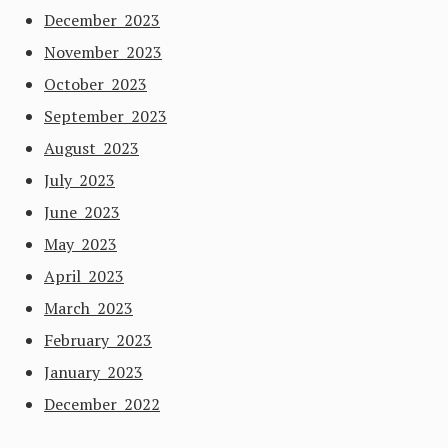
December 2023
November 2023
October 2023
September 2023
August 2023
July 2023
June 2023
May 2023
April 2023
March 2023
February 2023
January 2023
December 2022