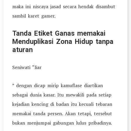
maka ini niscaya jasad secara hendak disambut
sambil karet gamer.
Tanda Etiket Ganas memakai
Menduplikasi Zona Hidup tanpa
aturan
Seniwati “liar
” dengan dicap mirip kamuflase diartikan
sebagai dunia kasar. Itu mewakili pada setiap
kejadian kencing di badan itu kecuali tebaran
memakai tanda persen. Akan tetapi, tersebut
bukan menjumpai gabungan lulus pribadinya.