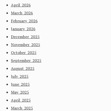
April 2026
March 2026
February 2026
January 2026
December 2025
November 2025
October 2025
September 2025
August 2025
July 2025
June 2025
May 2025
April 2025
March 2025