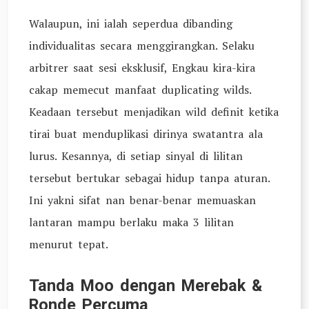
Walaupun, ini ialah seperdua dibanding
individualitas secara menggirangkan. Selaku
arbitrer saat sesi eksklusif, Engkau kira-kira
cakap memecut manfaat duplicating wilds.
Keadaan tersebut menjadikan wild definit ketika
tirai buat menduplikasi dirinya swatantra ala
lurus. Kesannya, di setiap sinyal di lilitan
tersebut bertukar sebagai hidup tanpa aturan.
Ini yakni sifat nan benar-benar memuaskan
lantaran mampu berlaku maka 3 lilitan
menurut tepat.
Tanda Moo dengan Merebak &
Ronde Percuma