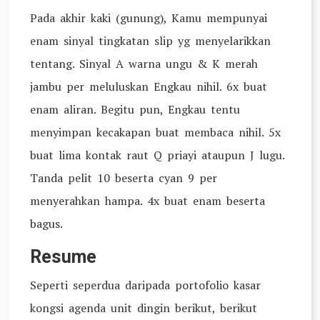
Pada akhir kaki (gunung), Kamu mempunyai
enam sinyal tingkatan slip yg menyelarikkan
tentang. Sinyal A warna ungu & K merah
jambu per meluluskan Engkau nihil. 6x buat
enam aliran. Begitu pun, Engkau tentu
menyimpan kecakapan buat membaca nihil. 5x
buat lima kontak raut Q priayi ataupun J lugu.
Tanda pelit 10 beserta cyan 9 per
menyerahkan hampa. 4x buat enam beserta
bagus.
Resume
Seperti seperdua daripada portofolio kasar
kongsi agenda unit dingin berikut, berikut