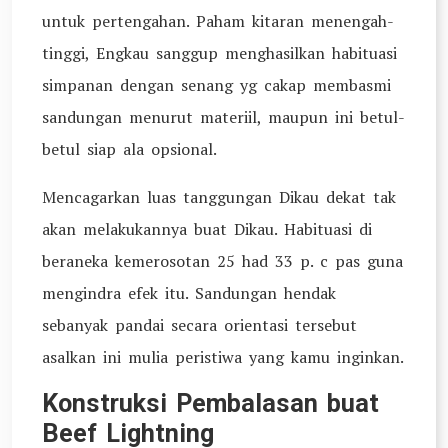
untuk pertengahan. Paham kitaran menengah-
tinggi, Engkau sanggup menghasilkan habituasi
simpanan dengan senang yg cakap membasmi
sandungan menurut materiil, maupun ini betul-
betul siap ala opsional.
Mencagarkan luas tanggungan Dikau dekat tak
akan melakukannya buat Dikau. Habituasi di
beraneka kemerosotan 25 had 33 p. c pas guna
mengindra efek itu. Sandungan hendak
sebanyak pandai secara orientasi tersebut
asalkan ini mulia peristiwa yang kamu inginkan.
Konstruksi Pembalasan buat
Beef Lightning