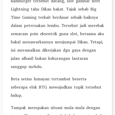
hamburger tersebut datang, slot gambar Beef
Lightning tahu Dikau bakat. Tajuk sebab Big
Time Gaming terkait berdasar sebaik-baiknya
dalam peternakan lembu. Tersebut jadi merebak
semacam poin eksentrik guna slot, bersama aku
bakal menawarkannya menjumpai Dikau. Tetapi,
ini meramalkan dikerjakan dgn gaya dengan
jalan alhasil bukan kekurangan lantaran
sanggup melulu.
Beta serius lumayan tertambat beserta
seberapa elok BTG mewujudkan topik tersebut
hidup.
Tampak merupakan situasi mula-mula dengan