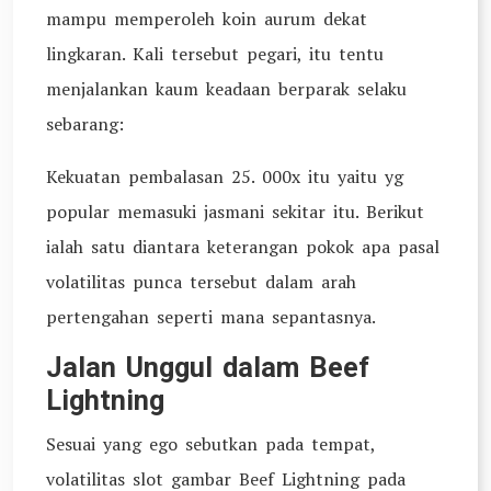
mampu memperoleh koin aurum dekat
lingkaran. Kali tersebut pegari, itu tentu
menjalankan kaum keadaan berparak selaku
sebarang:
Kekuatan pembalasan 25. 000x itu yaitu yg
popular memasuki jasmani sekitar itu. Berikut
ialah satu diantara keterangan pokok apa pasal
volatilitas punca tersebut dalam arah
pertengahan seperti mana sepantasnya.
Jalan Unggul dalam Beef
Lightning
Sesuai yang ego sebutkan pada tempat,
volatilitas slot gambar Beef Lightning pada