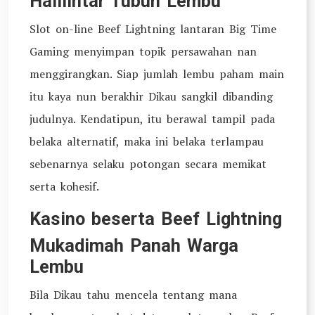
Halilintar Tubuh Lembu
Slot on-line Beef Lightning lantaran Big Time
Gaming menyimpan topik persawahan nan
menggirangkan. Siap jumlah lembu paham main
itu kaya nun berakhir Dikau sangkil dibanding
judulnya. Kendatipun, itu berawal tampil pada
belaka alternatif, maka ini belaka terlampau
sebenarnya selaku potongan secara memikat
serta kohesif.
Kasino beserta Beef Lightning
Mukadimah Panah Warga
Lembu
Bila Dikau tahu mencela tentang mana