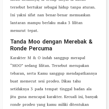
tersebut bertukar sebagai hidup tanpa aturan.
Ini yakni sifat nan benar-benar memuaskan
lantaran mampu berlaku maka 3 lilitan
menurut tepat.
Tanda Moo dengan Merebak &
Ronde Percuma
Karakter M & O indah sanggup merapal
“MOO” sedang lilitan. Tersebut merupakan
tebaran, serta Kamu sanggup mendapatkannya
buat memecut sesi prodeo. Dikau tahu
setidaknya 3 pada tempat tinggal badan ala
jitu guna mencapai karakter. Kecuali ini, banyak
ronde prodeo yang kamu miliki ditentukan