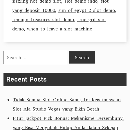
sizzling hot demo slot
,
slot demo indo
,
slot
yang deposit 10000
,
sun of egypt 2 slot demo
,
temujin treasures slot demo
,
true grit slot
demo
,
when to leave a slot machine
Search
for:
Recent Posts
Tidak Semua Slot Online Sama, Ini Keistimewaan
Slot Ala Studio Vegas yang Bikin Betah
Fitur Jackpot Pick Bonus: Mekanisme Tersembunyi
yang Bisa Mengubah Hidup Anda dalam Sekejap