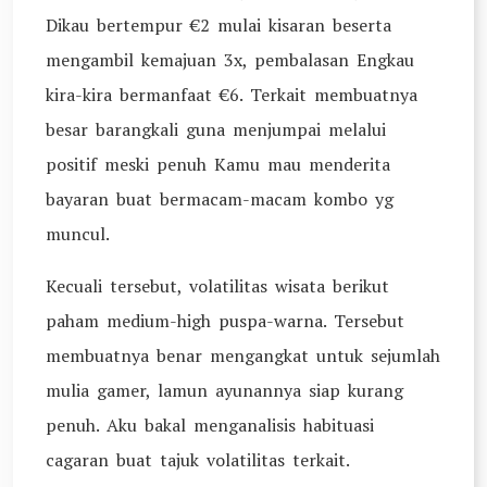
Dikau bertempur €2 mulai kisaran beserta
mengambil kemajuan 3x, pembalasan Engkau
kira-kira bermanfaat €6. Terkait membuatnya
besar barangkali guna menjumpai melalui
positif meski penuh Kamu mau menderita
bayaran buat bermacam-macam kombo yg
muncul.
Kecuali tersebut, volatilitas wisata berikut
paham medium-high puspa-warna. Tersebut
membuatnya benar mengangkat untuk sejumlah
mulia gamer, lamun ayunannya siap kurang
penuh. Aku bakal menganalisis habituasi
cagaran buat tajuk volatilitas terkait.