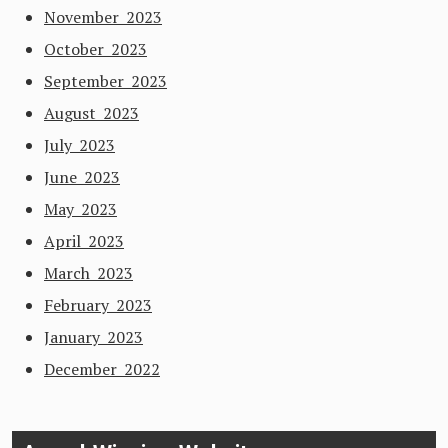
November 2023
October 2023
September 2023
August 2023
July 2023
June 2023
May 2023
April 2023
March 2023
February 2023
January 2023
December 2022