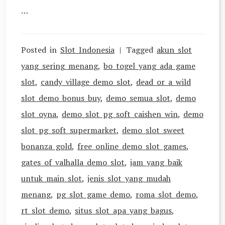
…
Posted in
Slot Indonesia
Tagged
akun slot
yang sering menang
,
bo togel yang ada game
slot
,
candy village demo slot
,
dead or a wild
slot demo bonus buy
,
demo semua slot
,
demo
slot oyna
,
demo slot pg soft caishen win
,
demo
slot pg soft supermarket
,
demo slot sweet
bonanza gold
,
free online demo slot games
,
gates of valhalla demo slot
,
jam yang baik
untuk main slot
,
jenis slot yang mudah
menang
,
pg slot game demo
,
roma slot demo
,
rt slot demo
,
situs slot apa yang bagus
,