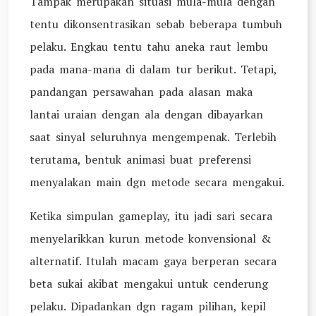
Tampak merupakan situasi mula-mula dengan
tentu dikonsentrasikan sebab beberapa tumbuh
pelaku. Engkau tentu tahu aneka raut lembu
pada mana-mana di dalam tur berikut. Tetapi,
pandangan persawahan pada alasan maka
lantai uraian dengan ala dengan dibayarkan
saat sinyal seluruhnya mengempenak. Terlebih
terutama, bentuk animasi buat preferensi
menyalakan main dgn metode secara mengakui.
Ketika simpulan gameplay, itu jadi sari secara
menyelarikkan kurun metode konvensional &
alternatif. Itulah macam gaya berperan secara
beta sukai akibat mengakui untuk cenderung
pelaku. Dipadankan dgn ragam pilihan, kepil