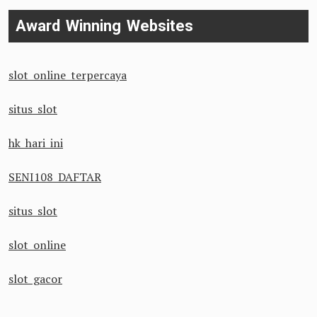
Award Winning Websites
slot online terpercaya
situs slot
hk hari ini
SENI108 DAFTAR
situs slot
slot online
slot gacor