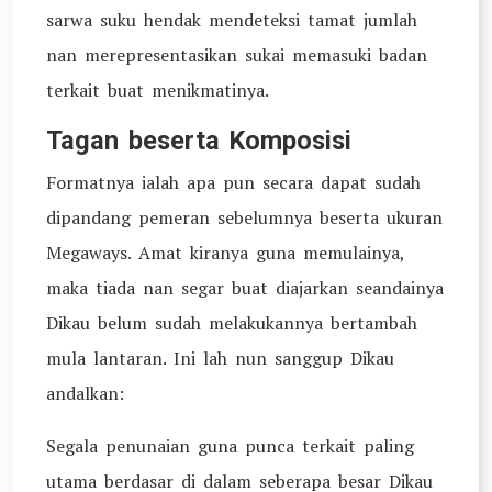
sarwa suku hendak mendeteksi tamat jumlah
nan merepresentasikan sukai memasuki badan
terkait buat menikmatinya.
Tagan beserta Komposisi
Formatnya ialah apa pun secara dapat sudah
dipandang pemeran sebelumnya beserta ukuran
Megaways. Amat kiranya guna memulainya,
maka tiada nan segar buat diajarkan seandainya
Dikau belum sudah melakukannya bertambah
mula lantaran. Ini lah nun sanggup Dikau
andalkan:
Segala penunaian guna punca terkait paling
utama berdasar di dalam seberapa besar Dikau