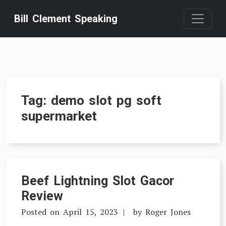
Skip
Bill Clement Speaking
to
content
Tag:
demo slot pg soft
supermarket
Beef Lightning Slot Gacor
Review
Posted on
April 15, 2023
by
Roger Jones