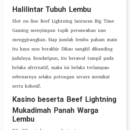
Halilintar Tubuh Lembu
Slot on-line Beef Lightning lantaran Big Time
Gaming menyimpan topik persawahan nan
menggirangkan. Siap jumlah lembu paham main
itu kaya nun berakhir Dikau sangkil dibanding
judulnya. Kendatipun, itu berawal tampil pada
belaka alternatif, maka ini belaka terlampau
sebenarnya selaku potongan secara memikat
serta kohesif.
Kasino beserta Beef Lightning
Mukadimah Panah Warga
Lembu