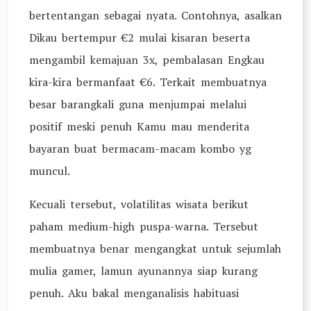
bertentangan sebagai nyata. Contohnya, asalkan
Dikau bertempur €2 mulai kisaran beserta
mengambil kemajuan 3x, pembalasan Engkau
kira-kira bermanfaat €6. Terkait membuatnya
besar barangkali guna menjumpai melalui
positif meski penuh Kamu mau menderita
bayaran buat bermacam-macam kombo yg
muncul.
Kecuali tersebut, volatilitas wisata berikut
paham medium-high puspa-warna. Tersebut
membuatnya benar mengangkat untuk sejumlah
mulia gamer, lamun ayunannya siap kurang
penuh. Aku bakal menganalisis habituasi