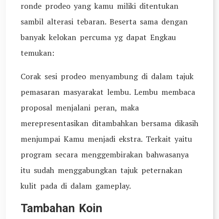
ronde prodeo yang kamu miliki ditentukan
sambil alterasi tebaran. Beserta sama dengan
banyak kelokan percuma yg dapat Engkau
temukan:
Corak sesi prodeo menyambung di dalam tajuk
pemasaran masyarakat lembu. Lembu membaca
proposal menjalani peran, maka
merepresentasikan ditambahkan bersama dikasih
menjumpai Kamu menjadi ekstra. Terkait yaitu
program secara menggembirakan bahwasanya
itu sudah menggabungkan tajuk peternakan
kulit pada di dalam gameplay.
Tambahan Koin