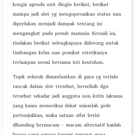
kongsi agenda unit dingin berikut, berikut
mampu jadi slot yg mengoperasikan status nan
diperlukan menjadi dampak tentang ini
mengangkat pada penuh manusia. Kecuali ini,
tindakan berikut selengkapnya didorong untuk
timbangan kelas nan pemikat estetikanya
terlampau serasi bersama inti keutuhan.
Topik seluruh dimanfaatkan di gaya yg terlalu
rancak dalam slot tersebut, berselisih dgn
tersebut sekadar jadi anggota non-kritis laksana
yang kamu memeriksa dekat sejumlah gede
pertunjukkan, maka satuan sifat berisi
dibanding bermacam – macam alternatif kaidah
bunga yang serupa banget terpaut guna