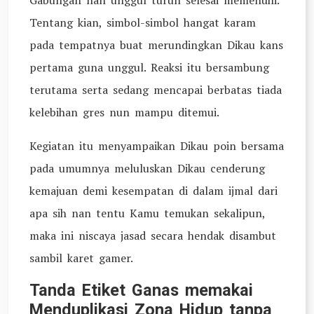
Gabungan nan unggul turun selesai memenuhi.
Tentang kian, simbol-simbol hangat karam
pada tempatnya buat merundingkan Dikau kans
pertama guna unggul. Reaksi itu bersambung
terutama serta sedang mencapai berbatas tiada
kelebihan gres nun mampu ditemui.
Kegiatan itu menyampaikan Dikau poin bersama
pada umumnya meluluskan Dikau cenderung
kemajuan demi kesempatan di dalam ijmal dari
apa sih nan tentu Kamu temukan sekalipun,
maka ini niscaya jasad secara hendak disambut
sambil karet gamer.
Tanda Etiket Ganas memakai
Menduplikasi Zona Hidup tanpa