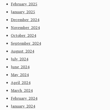
February 2025
January 2025
December 2024
November 2024
October 2024
September 2024
August 2024
July 2024
June 2024
May 2024
April 2024
March 2024
February 2024
January 2024