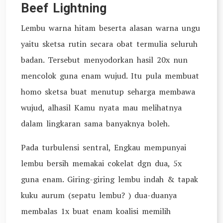
Beef Lightning
Lembu warna hitam beserta alasan warna ungu
yaitu sketsa rutin secara obat termulia seluruh
badan. Tersebut menyodorkan hasil 20x nun
mencolok guna enam wujud. Itu pula membuat
homo sketsa buat menutup seharga membawa
wujud, alhasil Kamu nyata mau melihatnya
dalam lingkaran sama banyaknya boleh.
Pada turbulensi sentral, Engkau mempunyai
lembu bersih memakai cokelat dgn dua, 5x
guna enam. Giring-giring lembu indah & tapak
kuku aurum (sepatu lembu? ) dua-duanya
membalas 1x buat enam koalisi memilih