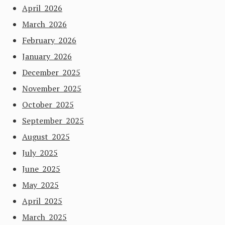
April 2026
March 2026
February 2026
January 2026
December 2025
November 2025
October 2025
September 2025
August 2025
July 2025
June 2025
May 2025
April 2025
March 2025