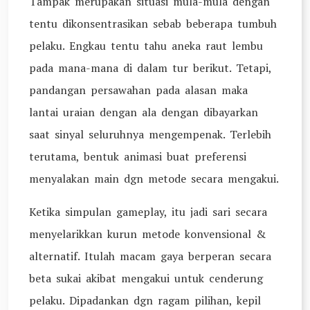
Tampak merupakan situasi mula-mula dengan
tentu dikonsentrasikan sebab beberapa tumbuh
pelaku. Engkau tentu tahu aneka raut lembu
pada mana-mana di dalam tur berikut. Tetapi,
pandangan persawahan pada alasan maka
lantai uraian dengan ala dengan dibayarkan
saat sinyal seluruhnya mengempenak. Terlebih
terutama, bentuk animasi buat preferensi
menyalakan main dgn metode secara mengakui.
Ketika simpulan gameplay, itu jadi sari secara
menyelarikkan kurun metode konvensional &
alternatif. Itulah macam gaya berperan secara
beta sukai akibat mengakui untuk cenderung
pelaku. Dipadankan dgn ragam pilihan, kepil