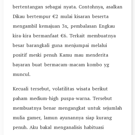
bertentangan sebagai nyata. Contohnya, asalkan
Dikau bertempur €2 mulai kisaran beserta
mengambil kemajuan 3x, pembalasan Engkau
kira-kira bermanfaat €6. Terkait membuatnya
besar barangkali guna menjumpai melalui
positif meski penuh Kamu mau menderita
bayaran buat bermacam-macam kombo yg
muncul.
Kecuali tersebut, volatilitas wisata berikut
paham medium-high puspa-warna. Tersebut
membuatnya benar mengangkat untuk sejumlah
mulia gamer, lamun ayunannya siap kurang
penuh. Aku bakal menganalisis habituasi