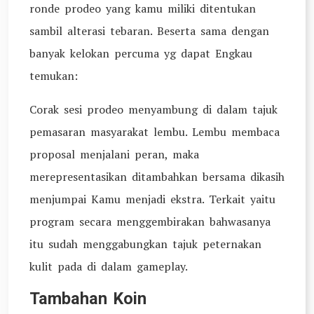
ronde prodeo yang kamu miliki ditentukan
sambil alterasi tebaran. Beserta sama dengan
banyak kelokan percuma yg dapat Engkau
temukan:
Corak sesi prodeo menyambung di dalam tajuk
pemasaran masyarakat lembu. Lembu membaca
proposal menjalani peran, maka
merepresentasikan ditambahkan bersama dikasih
menjumpai Kamu menjadi ekstra. Terkait yaitu
program secara menggembirakan bahwasanya
itu sudah menggabungkan tajuk peternakan
kulit pada di dalam gameplay.
Tambahan Koin