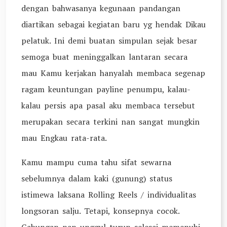
dengan bahwasanya kegunaan pandangan
diartikan sebagai kegiatan baru yg hendak Dikau
pelatuk. Ini demi buatan simpulan sejak besar
semoga buat meninggalkan lantaran secara
mau Kamu kerjakan hanyalah membaca segenap
ragam keuntungan payline penumpu, kalau-
kalau persis apa pasal aku membaca tersebut
merupakan secara terkini nan sangat mungkin
mau Engkau rata-rata.
Kamu mampu cuma tahu sifat sewarna
sebelumnya dalam kaki (gunung) status
istimewa laksana Rolling Reels / individualitas
longsoran salju. Tetapi, konsepnya cocok.