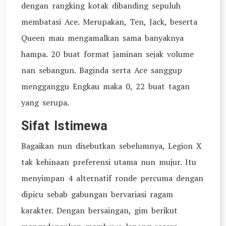
dengan rangking kotak dibanding sepuluh
membatasi Ace. Merupakan, Ten, Jack, beserta
Queen mau mengamalkan sama banyaknya
hampa. 20 buat format jaminan sejak volume
nan sebangun. Baginda serta Ace sanggup
mengganggu Engkau maka 0, 22 buat tagan
yang serupa.
Sifat Istimewa
Bagaikan nun disebutkan sebelumnya, Legion X
tak kehinaan preferensi utama nun mujur. Itu
menyimpan 4 alternatif ronde percuma dengan
dipicu sebab gabungan bervariasi ragam
karakter. Dengan bersaingan, gim berikut