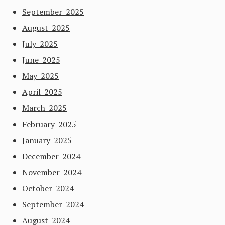
September 2025
August 2025
July 2025
June 2025
May 2025
April 2025
March 2025
February 2025
January 2025
December 2024
November 2024
October 2024
September 2024
August 2024