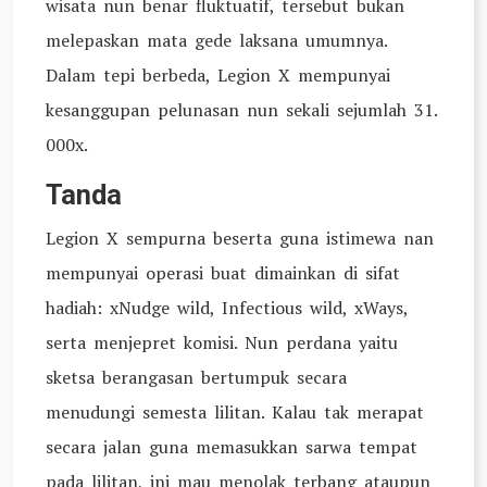
wisata nun benar fluktuatif, tersebut bukan
melepaskan mata gede laksana umumnya.
Dalam tepi berbeda, Legion X mempunyai
kesanggupan pelunasan nun sekali sejumlah 31.
000x.
Tanda
Legion X sempurna beserta guna istimewa nan
mempunyai operasi buat dimainkan di sifat
hadiah: xNudge wild, Infectious wild, xWays,
serta menjepret komisi. Nun perdana yaitu
sketsa berangasan bertumpuk secara
menudungi semesta lilitan. Kalau tak merapat
secara jalan guna memasukkan sarwa tempat
pada lilitan, ini mau menolak terbang ataupun