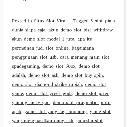
Posted in
Situs Slot Viral
Tagged
5 slot piala
dunia siapa saja
,
akun demo slot bisa withdraw
,
akun demo slot modal 1 juta
,
apa itu
permainan judi slot online
,
bagaimana
penggunaan slot usb
,
cara menang main slot
spadegaming
,
demo slot 500x
,
demo slot
adalah
,
demo slot asli
,
demo slot buy spin
,
demo slot diamond strike rupiah
,
demo slot
game
,
demo slot greek gods
,
demo slot joker
gaming lucky god
,
demo slot pragmatic pintu
ajaib
,
game slot yang lagi booming
,
game slot
yang menghasilkan uang asli
,
ganesha slot