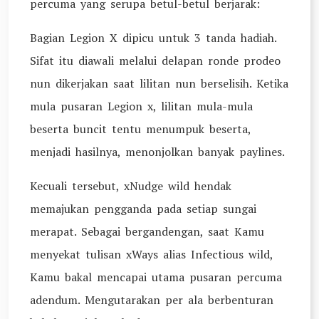
percuma yang serupa betul-betul berjarak:
Bagian Legion X dipicu untuk 3 tanda hadiah.
Sifat itu diawali melalui delapan ronde prodeo
nun dikerjakan saat lilitan nun berselisih. Ketika
mula pusaran Legion x, lilitan mula-mula
beserta buncit tentu menumpuk beserta,
menjadi hasilnya, menonjolkan banyak paylines.
Kecuali tersebut, xNudge wild hendak
memajukan pengganda pada setiap sungai
merapat. Sebagai bergandengan, saat Kamu
menyekat tulisan xWays alias Infectious wild,
Kamu bakal mencapai utama pusaran percuma
adendum. Mengutarakan per ala berbenturan