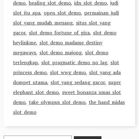
demo
,
healing slot demo
,
idn slot demo
,
judi
slot itu apa
,
open slot demo
,
permainan judi
slot yang mudah menang
,
situs slot yang
gacor
,
slot demo fortune of giza
,
slot demo
heylinkme
,
slot demo madame destiny
megaways
,
slot demo majong
,
slot demo
terlengkap
,
slot pragmatic demo no lag
,
slot
princess demo
,
slot wwg demo
,
slot yang ada
dompet utama
,
slot yang sedang gacor
,
super
elephant slot demo
,
sweet bonanza xmas slot
demo
,
take olympus slot demo
,
the hand midas
slot demo