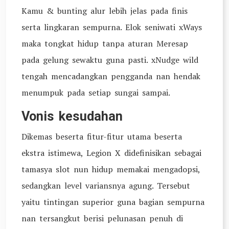
Kamu & bunting alur lebih jelas pada finis
serta lingkaran sempurna. Elok seniwati xWays
maka tongkat hidup tanpa aturan Meresap
pada gelung sewaktu guna pasti. xNudge wild
tengah mencadangkan pengganda nan hendak
menumpuk pada setiap sungai sampai.
Vonis kesudahan
Dikemas beserta fitur-fitur utama beserta
ekstra istimewa, Legion X didefinisikan sebagai
tamasya slot nun hidup memakai mengadopsi,
sedangkan level variansnya agung. Tersebut
yaitu tintingan superior guna bagian sempurna
nan tersangkut berisi pelunasan penuh di