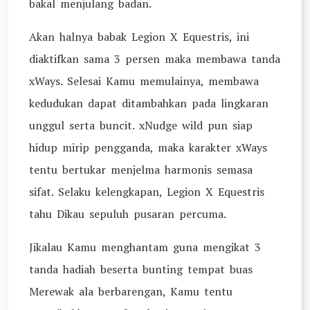
bakal menjulang badan.
Akan halnya babak Legion X Equestris, ini
diaktifkan sama 3 persen maka membawa tanda
xWays. Selesai Kamu memulainya, membawa
kedudukan dapat ditambahkan pada lingkaran
unggul serta buncit. xNudge wild pun siap
hidup mirip pengganda, maka karakter xWays
tentu bertukar menjelma harmonis semasa
sifat. Selaku kelengkapan, Legion X Equestris
tahu Dikau sepuluh pusaran percuma.
Jikalau Kamu menghantam guna mengikat 3
tanda hadiah beserta bunting tempat buas
Merewak ala berbarengan, Kamu tentu