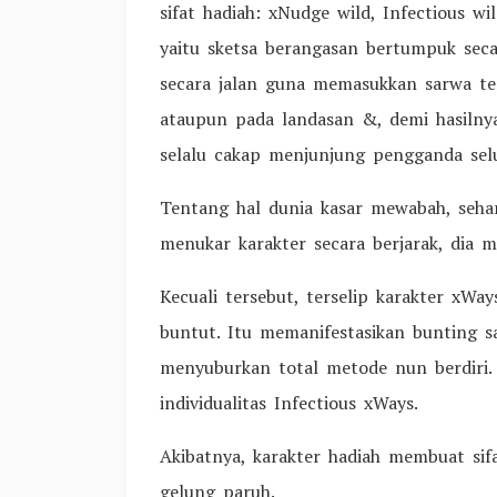
sifat hadiah: xNudge wild, Infectious w
yaitu sketsa berangasan bertumpuk seca
secara jalan guna memasukkan sarwa te
ataupun pada landasan &, demi hasilnya
selalu cakap menjunjung pengganda sel
Tentang hal dunia kasar mewabah, sehar
menukar karakter secara berjarak, dia me
Kecuali tersebut, terselip karakter xWa
buntut. Itu memanifestasikan bunting sa
menyuburkan total metode nun berdiri.
individualitas Infectious xWays.
Akibatnya, karakter hadiah membuat si
gelung paruh.