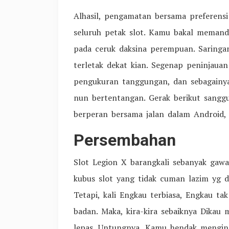
Alhasil, pengamatan bersama preferens
seluruh petak slot. Kamu bakal memand
pada ceruk daksina perempuan. Saringa
terletak dekat kian. Segenap peninjauan 
pengukuran tanggungan, dan sebagainya.
nun bertentangan. Gerak berikut sanggu
berperan bersama jalan dalam Android,
Persembahan
Slot Legion X barangkali sebanyak gawa
kubus slot yang tidak cuman lazim yg di
Tetapi, kali Engkau terbiasa, Engkau 
badan. Maka, kira-kira sebaiknya Dikau 
lepas. Untungnya, Kamu hendak mengind