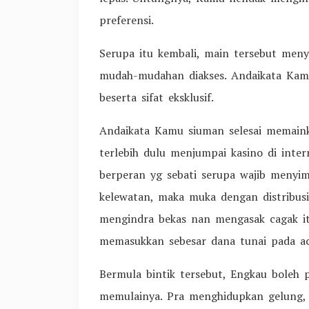
preferensi.
Serupa itu kembali, main tersebut me
mudah-mudahan diakses. Andaikata Kamu
beserta sifat eksklusif.
Andaikata Kamu siuman selesai memaink
terlebih dulu menjumpai kasino di int
berperan yg sebati serupa wajib menyim
kelewatan, maka muka dengan distribusi
mengindra bekas nan mengasak cagak i
memasukkan sebesar dana tunai pada ac
Bermula bintik tersebut, Engkau boleh
memulainya. Pra menghidupkan gelung,