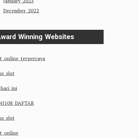
January 2023
December 2022
ward Winning Websites
ot online terpercaya
us slot
hari ini
NI108 DAFTAR
us slot
ot online