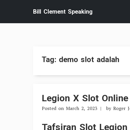
Skip
Bill Clement Speaking
to
content
Tag:
demo slot adalah
Legion X Slot Onlin
Posted on
March 2, 2023
by
Roger J
Tafsiran Slot Legion