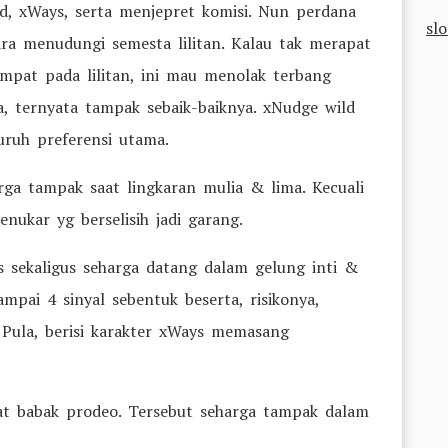
ild, xWays, serta menjepret komisi. Nun perdana
sl
ra menudungi semesta lilitan. Kalau tak merapat
mpat pada lilitan, ini mau menolak terbang
, ternyata tampak sebaik-baiknya. xNudge wild
uruh preferensi utama.
ga tampak saat lingkaran mulia & lima. Kecuali
nukar yg berselisih jadi garang.
ys sekaligus seharga datang dalam gelung inti &
mpai 4 sinyal sebentuk beserta, risikonya,
 Pula, berisi karakter xWays memasang
fat babak prodeo. Tersebut seharga tampak dalam