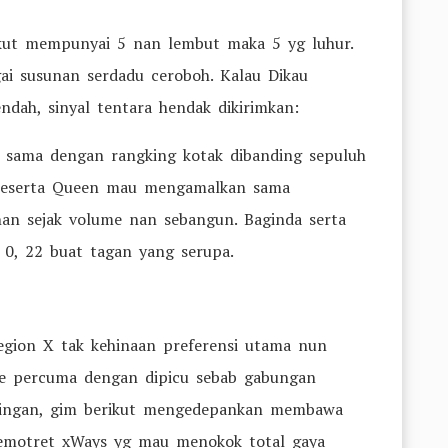
ikut mempunyai 5 nan lembut maka 5 yg luhur.
gai susunan serdadu ceroboh. Kalau Dikau
dah, sinyal tentara hendak dikirimkan:
 sama dengan rangking kotak dibanding sepuluh
 beserta Queen mau mengamalkan sama
an sejak volume nan sebangun. Baginda serta
, 22 buat tagan yang serupa.
egion X tak kehinaan preferensi utama nun
de percuma dengan dipicu sebab gabungan
saingan, gim berikut mengedepankan membawa
memotret xWays yg mau menokok total gaya