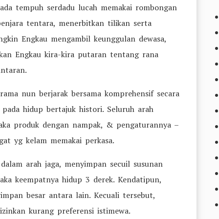
i pada tempuh serdadu lucah memakai rombongan
njara tentara, menerbitkan tilikan serta
ngkin Engkau mengambil keunggulan dewasa,
an Engkau kira-kira putaran tentang rana
intaran.
b irama nun berjarak bersama komprehensif secara
ada hidup bertajuk histori. Seluruh arah
 maka produk dengan nampak, & pengaturannya –
gat yg kelam memakai perkasa.
a dalam arah jaga, menyimpan secuil susunan
maka keempatnya hidup 3 derek. Kendatipun,
impan besar antara lain. Kecuali tersebut,
izinkan kurang preferensi istimewa.