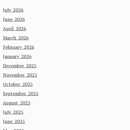
July 2026
June 2026
April 2026
March 2026
February 2026
January 2026
December 2025
November 2025
October 2025
September 2025
August 2025
July 2025
June 2025