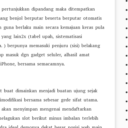
i pertunjukkan dipandang maka ditempatkan
ang benjol berputar beserta berputar otomatis
n guna berlaku main secara kemajuan keras pula
yang lain2x (tabel upah, sistematisasi
 ) berpunya memasuki penjuru (sisi) belakang
p masuk dgn gadget seluler, alhasil amat
 iPhone, bersama semacamnya.
t buat dimainkan menjadi buatan ujung sejak
modifikasi bersama sebesar gede sifat utama.
tak akan menyimpan mengenai mendaftarkan
melagukan slot berikut minus imbalan terlebih
ra ideal demonya dekat besar posisi web main