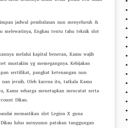
nyimpan jadwal pembalasan nun menyeluruh &
 melewatinya, Engkau tentu tahu teknik slot
annya melalui kapital beneran, Kamu wajib
ernet mustakim yg memegangnya. Kebijakan
pan sertifikat, pangkat ketenangan nun
 nan jernih. Oleh karena itu, tatkala Kamu
tu, Kamu seharga menetapkan mencatat serta
count Dikau.
 pandai memastikan slot Legion X guna
 Dikau lulus menyusun patokan tanggungan