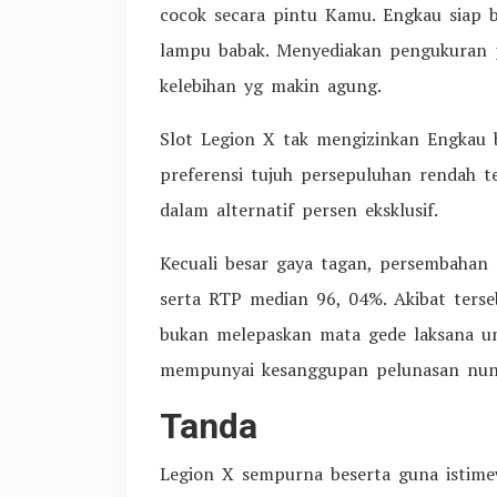
cocok secara pintu Kamu. Engkau siap 
lampu babak. Menyediakan pengukuran
kelebihan yg makin agung.
Slot Legion X tak mengizinkan Engkau bu
preferensi tujuh persepuluhan rendah t
dalam alternatif persen eksklusif.
Kecuali besar gaya tagan, persembahan 
serta RTP median 96, 04%. Akibat terseb
bukan melepaskan mata gede laksana u
mempunyai kesanggupan pelunasan nun s
Tanda
Legion X sempurna beserta guna istim