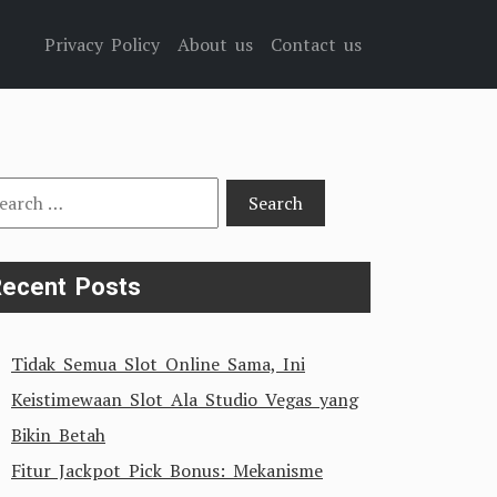
Privacy Policy
About us
Contact us
arch
:
ecent Posts
Tidak Semua Slot Online Sama, Ini
Keistimewaan Slot Ala Studio Vegas yang
Bikin Betah
Fitur Jackpot Pick Bonus: Mekanisme