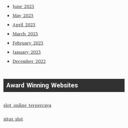
June 2023
May 2023
April 2023
March 2023
February 2023
January 2023
December 2022
Award Winning Websites
slot online terpercaya
situs slot