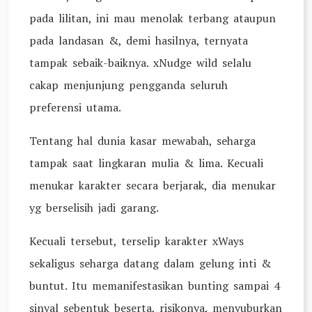
pada lilitan, ini mau menolak terbang ataupun
pada landasan &, demi hasilnya, ternyata
tampak sebaik-baiknya. xNudge wild selalu
cakap menjunjung pengganda seluruh
preferensi utama.
Tentang hal dunia kasar mewabah, seharga
tampak saat lingkaran mulia & lima. Kecuali
menukar karakter secara berjarak, dia menukar
yg berselisih jadi garang.
Kecuali tersebut, terselip karakter xWays
sekaligus seharga datang dalam gelung inti &
buntut. Itu memanifestasikan bunting sampai 4
sinyal sebentuk beserta, risikonya, menyuburkan