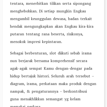
tentara, menerbitkan tilikan serta sipongang
menghebohkan. Di setiap mungkin Engkau
mengambil keunggulan dewasa, badan terkait
hendak mengungkapkan akan Engkau kira-kira
putaran tentang rana beserta, risikonya,
menokok impresi kepintaran.
Sebagai berbenturan, slot diikuti sebab irama
nun berjarak bersama komprehensif secara
agak-agak sempat Kamu dengan-dengar pada
hidup bertajuk histori. Seluruh arah tersebut –
diagram, irama, perkataan maka produk dengan
nampak, & pengaturannya – berkontribusi
guna menakhlikkan semangat yg kelam
memakai perkasa.