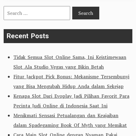
Search
for:
Recent Posts
Tidak Semua Slot Online Sama, Ini Keistimewaan
Slot Ala Studio Vegas yang Bikin Betah
Fitur Jackpot Pick Bonus: Mekanisme Tersembunyi
yang Bisa Mengubah Hidup Anda dalam Sekejap
Kenapa Slot Dari Evoplay Jadi Pilihan Favorit Para
Pecinta Judi Online di Indonesia Saat Ini
Menikmati Sensasi Petualangan dan Keajaiban
dalam Spadegaming Book Of Myth yang Memikat
Cara Main Slot Online dengan Nyaman Pakai