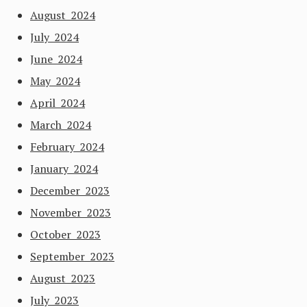
August 2024
July 2024
June 2024
May 2024
April 2024
March 2024
February 2024
January 2024
December 2023
November 2023
October 2023
September 2023
August 2023
July 2023