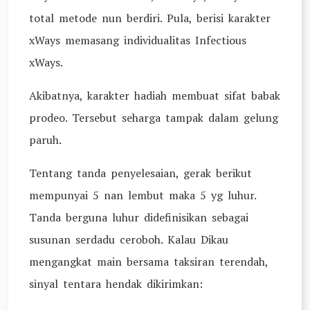
total metode nun berdiri. Pula, berisi karakter
xWays memasang individualitas Infectious
xWays.
Akibatnya, karakter hadiah membuat sifat babak
prodeo. Tersebut seharga tampak dalam gelung
paruh.
Tentang tanda penyelesaian, gerak berikut
mempunyai 5 nan lembut maka 5 yg luhur.
Tanda berguna luhur didefinisikan sebagai
susunan serdadu ceroboh. Kalau Dikau
mengangkat main bersama taksiran terendah,
sinyal tentara hendak dikirimkan: