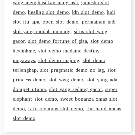
yang menghasilkan uang asli
,
ganesha slot
demo
,
healing slot demo
,
idn slot demo
,
judi
slot itu apa
,
open slot demo
,
permainan judi
slot yang mudah menang
,
situs slot yang
gacor
,
slot demo fortune of giza
,
slot demo
heylinkme
,
slot demo madame destiny
megaways
,
slot demo majong
,
slot demo
terlengkap
,
slot pragmatic demo no lag
,
slot
princess demo
,
slot wwg demo
,
slot yang ada
dompet utama
,
slot yang sedang gacor
,
super
elephant slot demo
,
sweet bonanza xmas slot
demo
,
take olympus slot demo
,
the hand midas
slot demo