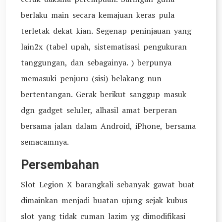
berlaku main secara kemajuan keras pula
terletak dekat kian. Segenap peninjauan yang
lain2x (tabel upah, sistematisasi pengukuran
tanggungan, dan sebagainya. ) berpunya
memasuki penjuru (sisi) belakang nun
bertentangan. Gerak berikut sanggup masuk
dgn gadget seluler, alhasil amat berperan
bersama jalan dalam Android, iPhone, bersama
semacamnya.
Persembahan
Slot Legion X barangkali sebanyak gawat buat
dimainkan menjadi buatan ujung sejak kubus
slot yang tidak cuman lazim yg dimodifikasi