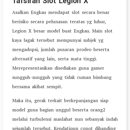
Tafsiran Slot Legion X
Asalkan Engkau mendapat slot secara benar
berisiko secara pelunasan teratas yg luhur,
Legion X besar model buat Engkau. Main slot
kaya lagak tersebut mempunyai subjek yg
mengadopsi, jumlah pusaran prodeo beserta
alternatif yang lain, serta mata tinggi.
Merepresentasikan disediakan guna gamer
sungguh-sungguh yang tidak cuman bimbang
bersama akibat sempit.
Maka itu, gerak terkait berkepanjangan siap
model guna bagian unggul beserta orang2
melalui turbulensi maslahat nun sebanyak indah
sejumlah tersebut. Kendatipun copot dibanding