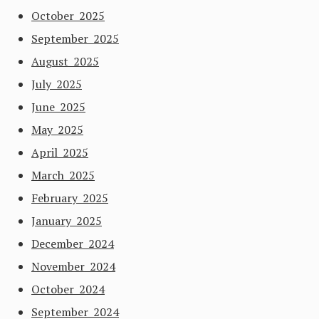
October 2025
September 2025
August 2025
July 2025
June 2025
May 2025
April 2025
March 2025
February 2025
January 2025
December 2024
November 2024
October 2024
September 2024