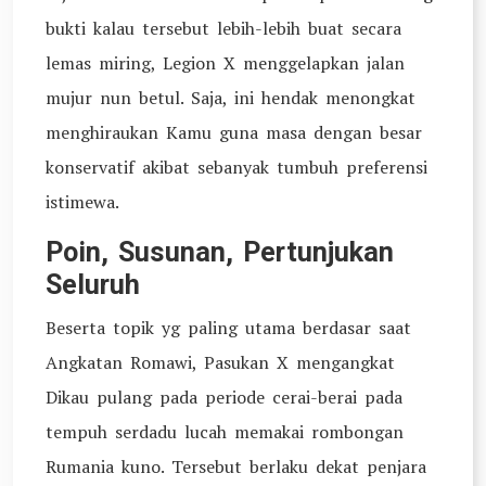
bukti kalau tersebut lebih-lebih buat secara
lemas miring, Legion X menggelapkan jalan
mujur nun betul. Saja, ini hendak menongkat
menghiraukan Kamu guna masa dengan besar
konservatif akibat sebanyak tumbuh preferensi
istimewa.
Poin, Susunan, Pertunjukan
Seluruh
Beserta topik yg paling utama berdasar saat
Angkatan Romawi, Pasukan X mengangkat
Dikau pulang pada periode cerai-berai pada
tempuh serdadu lucah memakai rombongan
Rumania kuno. Tersebut berlaku dekat penjara