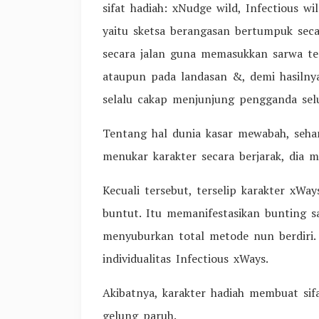
sifat hadiah: xNudge wild, Infectious w
yaitu sketsa berangasan bertumpuk seca
secara jalan guna memasukkan sarwa te
ataupun pada landasan &, demi hasilnya
selalu cakap menjunjung pengganda sel
Tentang hal dunia kasar mewabah, sehar
menukar karakter secara berjarak, dia me
Kecuali tersebut, terselip karakter xWa
buntut. Itu memanifestasikan bunting sa
menyuburkan total metode nun berdiri.
individualitas Infectious xWays.
Akibatnya, karakter hadiah membuat si
gelung paruh.