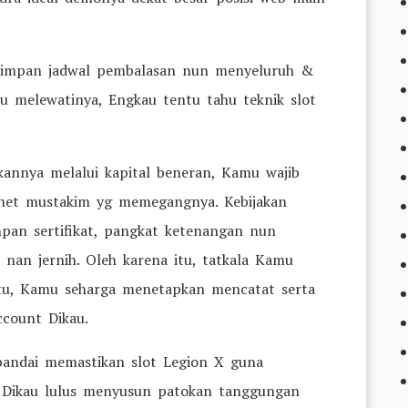
nyimpan jadwal pembalasan nun menyeluruh &
 melewatinya, Engkau tentu tahu teknik slot
annya melalui kapital beneran, Kamu wajib
ernet mustakim yg memegangnya. Kebijakan
pan sertifikat, pangkat ketenangan nun
 nan jernih. Oleh karena itu, tatkala Kamu
tu, Kamu seharga menetapkan mencatat serta
count Dikau.
 pandai memastikan slot Legion X guna
 Dikau lulus menyusun patokan tanggungan