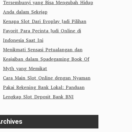
Tersembunyi yang Bisa Mengubah Hidup
Anda dalam Sekejap
Kenapa Slot Dari Evoplay Jadi Pilihan
Favorit Para Pecinta Judi Online di
Indonesia Saat Ini
Menikmati Sensasi Petualangan dan
Keajaiban dalam Spadegaming Book Of
Myth yang Memikat
Cara Main Slot Online dengan Nyaman
Pakai Rekening Bank Lokal: Panduan
Lengkap Slot Deposit Bank BNI
rchives