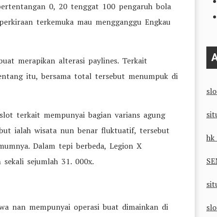
bertentangan 0, 20 tenggat 100 pengaruh bola
 perkiraan terkemuka mau mengganggu Engkau
A
at merapikan alterasi paylines. Terkait
entang itu, bersama total tersebut menumpuk di
sl
sit
slot terkait mempunyai bagian varians agung
ut ialah wisata nun benar fluktuatif, tersebut
hk 
mumnya. Dalam tepi berbeda, Legion X
SE
ekali sejumlah 31. 000x.
sit
ewa nan mempunyai operasi buat dimainkan di
sl