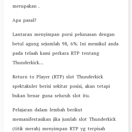
merupakan .
Apa pasal?
Lantaran menyimpan porsi pelunasan dengan
betul agung sejumlah 98, 6%. Ini memikul anda
pada telaah kami perkara RTP tentang
Thunderkick…
Return to Player (RTP) slot Thunderkick
spektakuler berisi sekitar posisi, akan tetapi
bukan benar guna seluruh slot itu.
Pelajaran dalam lembah berikut
memanifestasikan jika jumlah slot Thunderkick
(titik merah) menyimpan RTP yg terpisah