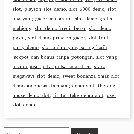
slot
,
playson slot demo
,
slot 6000 demo
,
slot
apa yang gacor malam ini
,
slot demo gratis
mahjong
,
slot demo kredit besar
,
slot demo
pgsof
,
slot demo princess gacor
,
slot fruit
party demo
,
slot online yang sering kasih
jackpot dan bonus tanpa potongan
,
slot yang
bisa deposit pakai pulsa smartfren
,
starz
megaways slot demo
,
sweet bonanza xmas slot
demo indonesia
,
tambang demo slot
,
the dog
house demo slot
,
tic tac take demo slot
,
user
slot demo
Search