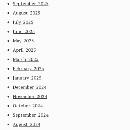
September 2025
August 2025
July 2025
June 2025
May 2025
April 2025
March 2025
February 2025
January 2025
December 2024
November 2024
October 2024
September 2024
August 2024