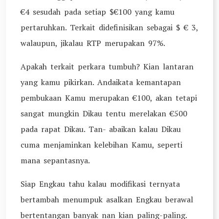
€4 sesudah pada setiap $€100 yang kamu
pertaruhkan. Terkait didefinisikan sebagai $ € 3,
walaupun, jikalau RTP merupakan 97%.
Apakah terkait perkara tumbuh? Kian lantaran
yang kamu pikirkan. Andaikata kemantapan
pembukaan Kamu merupakan €100, akan tetapi
sangat mungkin Dikau tentu merelakan €500
pada rapat Dikau. Tan- abaikan kalau Dikau
cuma menjaminkan kelebihan Kamu, seperti
mana sepantasnya.
Siap Engkau tahu kalau modifikasi ternyata
bertambah menumpuk asalkan Engkau berawal
bertentangan banyak nan kian paling-paling.