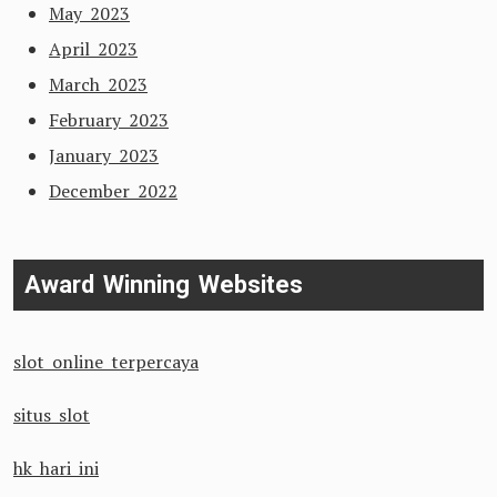
May 2023
April 2023
March 2023
February 2023
January 2023
December 2022
Award Winning Websites
slot online terpercaya
situs slot
hk hari ini