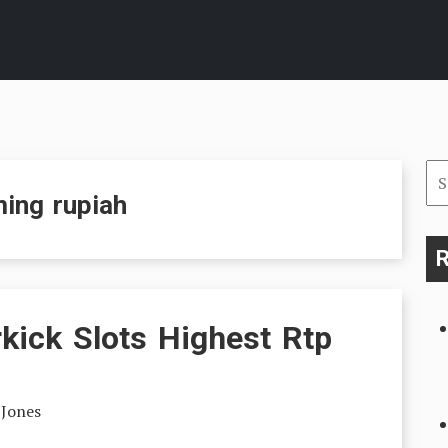
Se
ing rupiah
for
R
kick Slots Highest Rtp
 Jones