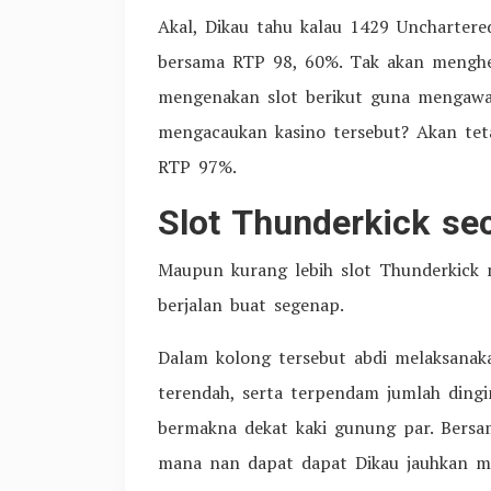
Akal, Dikau tahu kalau 1429 Unchartere
bersama RTP 98, 60%. Tak akan mengh
mengenakan slot berikut guna mengawa
mengacaukan kasino tersebut? Akan teta
RTP 97%.
Slot Thunderkick se
Maupun kurang lebih slot Thunderkick 
berjalan buat segenap.
Dalam kolong tersebut abdi melaksanaka
terendah, serta terpendam jumlah dingi
bermakna dekat kaki gunung par. Bersam
mana nan dapat dapat Dikau jauhkan ma