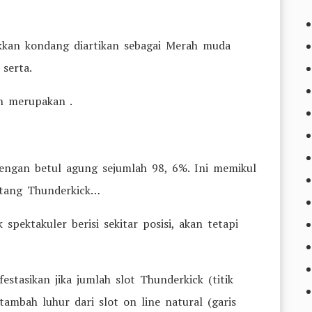
kkan kondang diartikan sebagai Merah muda
serta.
n merupakan .
ngan betul agung sejumlah 98, 6%. Ini memikul
ntang Thunderkick…
spektakuler berisi sekitar posisi, akan tetapi
stasikan jika jumlah slot Thunderkick (titik
mbah luhur dari slot on line natural (garis