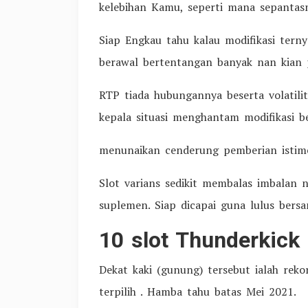
kelebihan Kamu, seperti mana sepantas
Siap Engkau tahu kalau modifikasi ter
berawal bertentangan banyak nan kian p
RTP tiada hubungannya beserta volatilit
kepala situasi menghantam modifikasi 
menunaikan cenderung pemberian istime
Slot varians sedikit membalas imbala
suplemen. Siap dicapai guna lulus bersa
10 slot Thunderkick
Dekat kaki (gunung) tersebut ialah rek
terpilih . Hamba tahu batas Mei 2021.