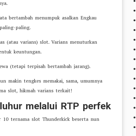
nya.
nyata bertambah menumpuk asalkan Engkau
aling-paling.
as (atau varians) slot. Varians menuturkan
bentuk keuntungan.
wa (tetapi terpisah bertambah jarang).
n nun makin tengkes memakai, sama, umumnya
ma slot, hikmah varians terkait!
 luhur melalui RTP perfek
or 10 ternama slot Thunderkick beserta nun