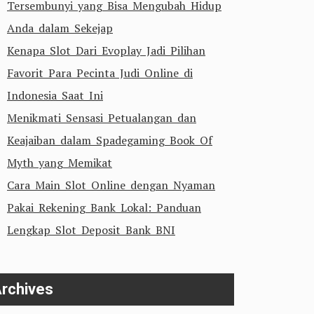
Tersembunyi yang Bisa Mengubah Hidup
Anda dalam Sekejap
Kenapa Slot Dari Evoplay Jadi Pilihan
Favorit Para Pecinta Judi Online di
Indonesia Saat Ini
Menikmati Sensasi Petualangan dan
Keajaiban dalam Spadegaming Book Of
Myth yang Memikat
Cara Main Slot Online dengan Nyaman
Pakai Rekening Bank Lokal: Panduan
Lengkap Slot Deposit Bank BNI
rchives