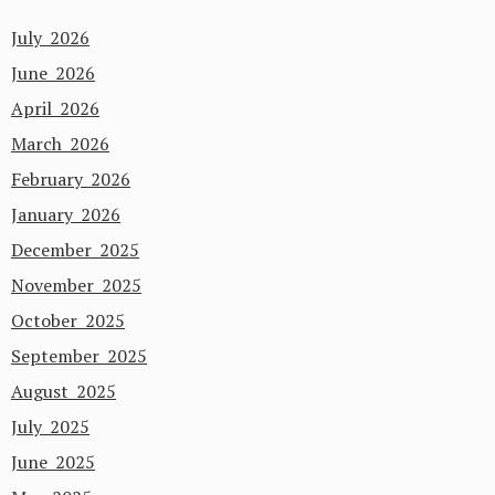
July 2026
June 2026
April 2026
March 2026
February 2026
January 2026
December 2025
November 2025
October 2025
September 2025
August 2025
July 2025
June 2025