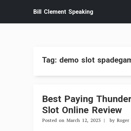
Skip
Bill Clement Speaking
to
content
Tag:
demo slot spadegam
Best Paying Thunder
Slot Online Review
Posted on
March 12, 2023
by
Roger