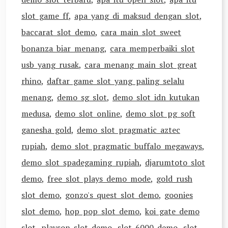
slot game ff
,
apa yang di maksud dengan slot
,
baccarat slot demo
,
cara main slot sweet
bonanza biar menang
,
cara memperbaiki slot
usb yang rusak
,
cara menang main slot great
rhino
,
daftar game slot yang paling selalu
menang
,
demo sg slot
,
demo slot idn kutukan
medusa
,
demo slot online
,
demo slot pg soft
ganesha gold
,
demo slot pragmatic aztec
rupiah
,
demo slot pragmatic buffalo megaways
,
demo slot spadegaming rupiah
,
djarumtoto slot
demo
,
free slot plays demo mode
,
gold rush
slot demo
,
gonzo's quest slot demo
,
goonies
slot demo
,
hop pop slot demo
,
koi gate demo
slot
,
playson slot demo
,
slot 6000 demo
,
slot