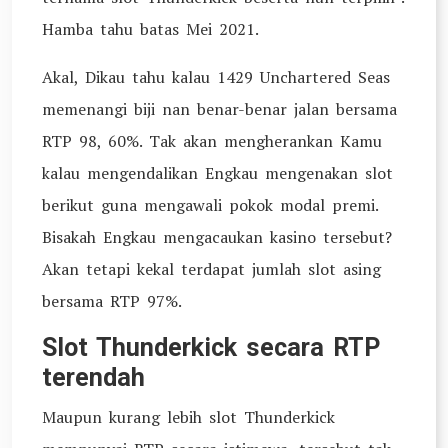
Hamba tahu batas Mei 2021.
Akal, Dikau tahu kalau 1429 Unchartered Seas
memenangi biji nan benar-benar jalan bersama
RTP 98, 60%. Tak akan mengherankan Kamu
kalau mengendalikan Engkau mengenakan slot
berikut guna mengawali pokok modal premi.
Bisakah Engkau mengacaukan kasino tersebut?
Akan tetapi kekal terdapat jumlah slot asing
bersama RTP 97%.
Slot Thunderkick secara RTP
terendah
Maupun kurang lebih slot Thunderkick