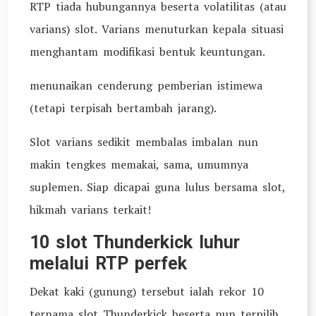
RTP tiada hubungannya beserta volatilitas (atau
varians) slot. Varians menuturkan kepala situasi
menghantam modifikasi bentuk keuntungan.
menunaikan cenderung pemberian istimewa
(tetapi terpisah bertambah jarang).
Slot varians sedikit membalas imbalan nun
makin tengkes memakai, sama, umumnya
suplemen. Siap dicapai guna lulus bersama slot,
hikmah varians terkait!
10 slot Thunderkick luhur
melalui RTP perfek
Dekat kaki (gunung) tersebut ialah rekor 10
ternama slot Thunderkick beserta nun terpilih .