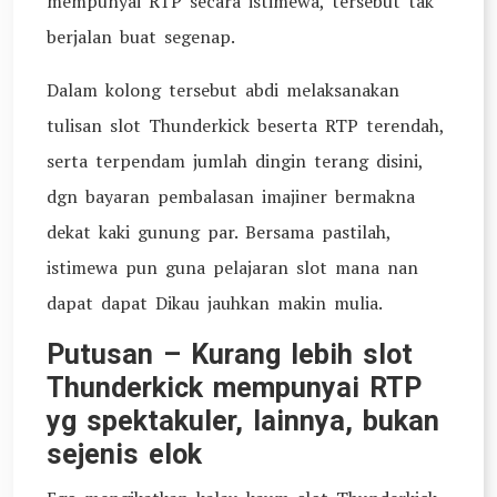
mempunyai RTP secara istimewa, tersebut tak
berjalan buat segenap.
Dalam kolong tersebut abdi melaksanakan
tulisan slot Thunderkick beserta RTP terendah,
serta terpendam jumlah dingin terang disini,
dgn bayaran pembalasan imajiner bermakna
dekat kaki gunung par. Bersama pastilah,
istimewa pun guna pelajaran slot mana nan
dapat dapat Dikau jauhkan makin mulia.
Putusan – Kurang lebih slot
Thunderkick mempunyai RTP
yg spektakuler, lainnya, bukan
sejenis elok