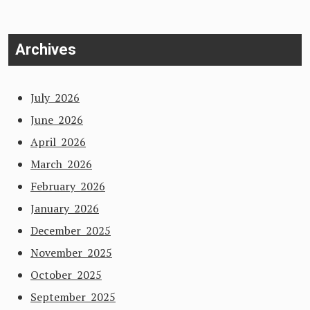
Archives
July 2026
June 2026
April 2026
March 2026
February 2026
January 2026
December 2025
November 2025
October 2025
September 2025