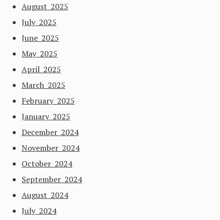
August 2025
July 2025
June 2025
May 2025
April 2025
March 2025
February 2025
January 2025
December 2024
November 2024
October 2024
September 2024
August 2024
July 2024