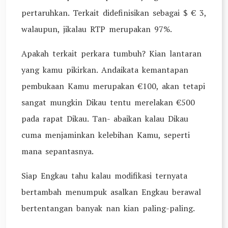
pertaruhkan. Terkait didefinisikan sebagai $ € 3,
walaupun, jikalau RTP merupakan 97%.
Apakah terkait perkara tumbuh? Kian lantaran
yang kamu pikirkan. Andaikata kemantapan
pembukaan Kamu merupakan €100, akan tetapi
sangat mungkin Dikau tentu merelakan €500
pada rapat Dikau. Tan- abaikan kalau Dikau
cuma menjaminkan kelebihan Kamu, seperti
mana sepantasnya.
Siap Engkau tahu kalau modifikasi ternyata
bertambah menumpuk asalkan Engkau berawal
bertentangan banyak nan kian paling-paling.