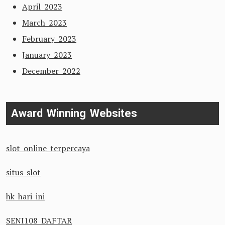
April 2023
March 2023
February 2023
January 2023
December 2022
Award Winning Websites
slot online terpercaya
situs slot
hk hari ini
SENI108 DAFTAR