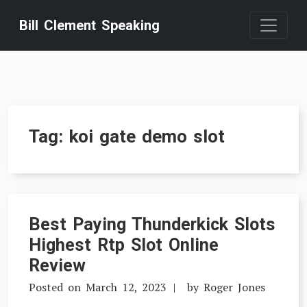
Skip
Bill Clement Speaking
to
content
Tag:
koi gate demo slot
Best Paying Thunderkick Slots
Highest Rtp Slot Online
Review
Posted on
March 12, 2023
by
Roger Jones