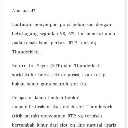
Apa pasal?
Lantaran menyimpan porsi pelunasan dengan
betul agung sejumlah 98, 6%. Ini memikul anda
pada telaah kami perkara RTP tentang
Thunderkick…
Return to Player (RTP) slot Thunderkick
spektakuler berisi sekitar posisi, akan tetapi
bukan benar guna seluruh slot itu.
Pelajaran dalam lembah berikut
memanifestasikan jika jumlah slot Thunderkick
(titik merah) menyimpan RTP yg terpisah
bertambah luhur dari slot on line natural (garis