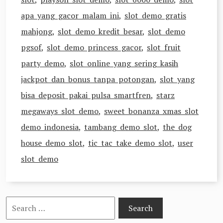
apa yang gacor malam ini
,
slot demo gratis
mahjong
,
slot demo kredit besar
,
slot demo
pgsof
,
slot demo princess gacor
,
slot fruit
party demo
,
slot online yang sering kasih
jackpot dan bonus tanpa potongan
,
slot yang
bisa deposit pakai pulsa smartfren
,
starz
megaways slot demo
,
sweet bonanza xmas slot
demo indonesia
,
tambang demo slot
,
the dog
house demo slot
,
tic tac take demo slot
,
user
slot demo
Search
for: