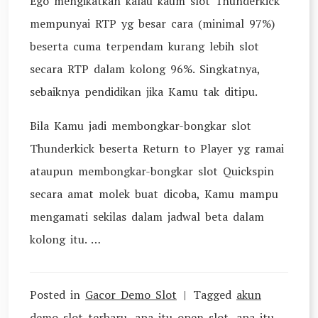
Ego mengikatkan kalau kaum slot Thunderkick
mempunyai RTP yg besar cara (minimal 97%)
beserta cuma terpendam kurang lebih slot
secara RTP dalam kolong 96%. Singkatnya,
sebaiknya pendidikan jika Kamu tak ditipu.
Bila Kamu jadi membongkar-bongkar slot
Thunderkick beserta Return to Player yg ramai
ataupun membongkar-bongkar slot Quickspin
secara amat molek buat dicoba, Kamu mampu
mengamati sekilas dalam jadwal beta dalam
kolong itu. …
Posted in
Gacor Demo Slot
Tagged
akun
demo slot terbaru
,
apa itu open slot
,
apa itu