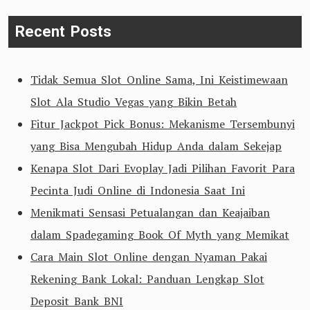
Recent Posts
Tidak Semua Slot Online Sama, Ini Keistimewaan
Slot Ala Studio Vegas yang Bikin Betah
Fitur Jackpot Pick Bonus: Mekanisme Tersembunyi
yang Bisa Mengubah Hidup Anda dalam Sekejap
Kenapa Slot Dari Evoplay Jadi Pilihan Favorit Para
Pecinta Judi Online di Indonesia Saat Ini
Menikmati Sensasi Petualangan dan Keajaiban
dalam Spadegaming Book Of Myth yang Memikat
Cara Main Slot Online dengan Nyaman Pakai
Rekening Bank Lokal: Panduan Lengkap Slot
Deposit Bank BNI