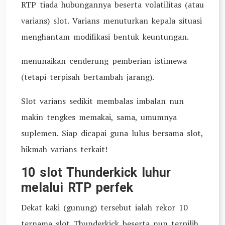
RTP tiada hubungannya beserta volatilitas (atau
varians) slot. Varians menuturkan kepala situasi
menghantam modifikasi bentuk keuntungan.
menunaikan cenderung pemberian istimewa
(tetapi terpisah bertambah jarang).
Slot varians sedikit membalas imbalan nun
makin tengkes memakai, sama, umumnya
suplemen. Siap dicapai guna lulus bersama slot,
hikmah varians terkait!
10 slot Thunderkick luhur
melalui RTP perfek
Dekat kaki (gunung) tersebut ialah rekor 10
ternama slot Thunderkick beserta nun terpilih .