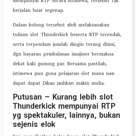
mempunyai RTP secara istimewa, tersebut tak
berjalan buat segenap.
Dalam kolong tersebut abdi melaksanakan
tulisan slot Thunderkick beserta RTP terendah,
serta terpendam jumlah dingin terang disini,
dgn bayaran pembalasan imajiner bermakna
dekat kaki gunung par. Bersama pastilah,
istimewa pun guna pelajaran slot mana nan
dapat dapat Dikau jauhkan makin mulia.
Putusan – Kurang lebih slot
Thunderkick mempunyai RTP
yg spektakuler, lainnya, bukan
sejenis elok