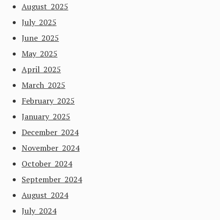
August 2025
July 2025
June 2025
May 2025
April 2025
March 2025
February 2025
January 2025
December 2024
November 2024
October 2024
September 2024
August 2024
July 2024