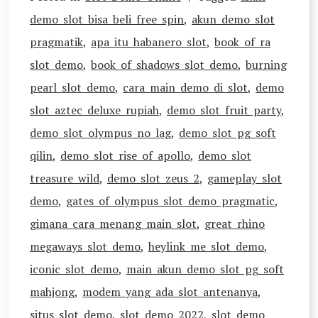
demo slot bisa beli free spin
,
akun demo slot
pragmatik
,
apa itu habanero slot
,
book of ra
slot demo
,
book of shadows slot demo
,
burning
pearl slot demo
,
cara main demo di slot
,
demo
slot aztec deluxe rupiah
,
demo slot fruit party
,
demo slot olympus no lag
,
demo slot pg soft
qilin
,
demo slot rise of apollo
,
demo slot
treasure wild
,
demo slot zeus 2
,
gameplay slot
demo
,
gates of olympus slot demo pragmatic
,
gimana cara menang main slot
,
great rhino
megaways slot demo
,
heylink me slot demo
,
iconic slot demo
,
main akun demo slot pg soft
mahjong
,
modem yang ada slot antenanya
,
situs slot demo
,
slot demo 2022
,
slot demo